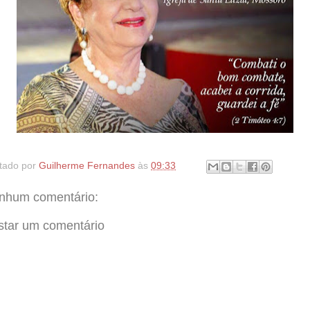
tado por
Guilherme Fernandes
às
09:33
nhum comentário:
star um comentário