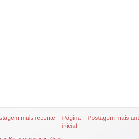
stagem mais recente
Página
Postagem mais ant
inicial
inar:
Postar comentários (Atom)