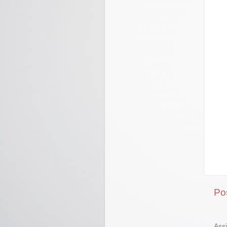
Po
Ass