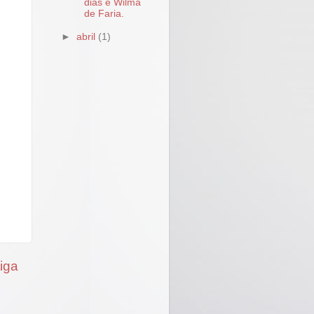
dias e Wilma
de Faria.
►
abril
(1)
iga