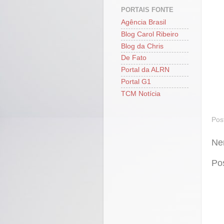
PORTAIS FONTE
Agência Brasil
Blog Carol Ribeiro
Blog da Chris
De Fato
Portal da ALRN
Portal G1
TCM Notícia
Pos
Ne
Po