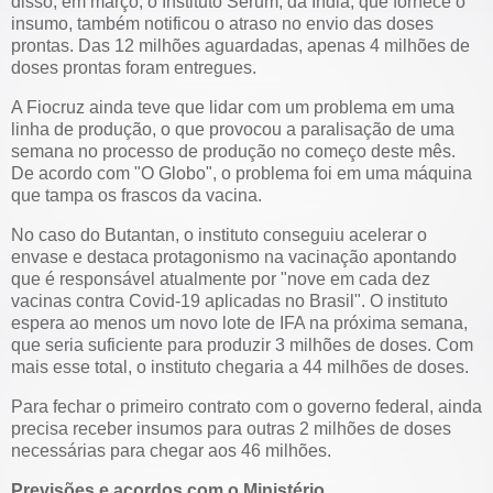
disso, em março, o Instituto Serum, da Índia, que fornece o
insumo, também notificou o atraso no envio das doses
prontas. Das 12 milhões aguardadas, apenas 4 milhões de
doses prontas foram entregues.
A Fiocruz ainda teve que lidar com um problema em uma
linha de produção, o que provocou a paralisação de uma
semana no processo de produção no começo deste mês.
De acordo com "O Globo", o problema foi em uma máquina
que tampa os frascos da vacina.
No caso do Butantan, o instituto conseguiu acelerar o
envase e destaca protagonismo na vacinação apontando
que é responsável atualmente por "nove em cada dez
vacinas contra Covid-19 aplicadas no Brasil". O instituto
espera ao menos um novo lote de IFA na próxima semana,
que seria suficiente para produzir 3 milhões de doses. Com
mais esse total, o instituto chegaria a 44 milhões de doses.
Para fechar o primeiro contrato com o governo federal, ainda
precisa receber insumos para outras 2 milhões de doses
necessárias para chegar aos 46 milhões.
Previsões e acordos com o Ministério