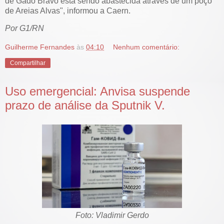
de Gado Bravo está sendo abastecida através de um poço
de Areias Alvas", informou a Caern.
Por G1/RN
Guilherme Fernandes
às
04:10
Nenhum comentário:
Compartilhar
Uso emergencial: Anvisa suspende
prazo de análise da Sputnik V.
Foto: Vladimir Gerdo