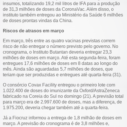
insumos, totalizando 19,2 mil litros de IFA para a produção
de 31,3 milhões de doses da CoronaVac. Além disso, o
instituto também entregou ao Ministério da Saúde 6 milhões
de doses prontas vindas da China.
Riscos de atrasos em março
Em março, três entre as quatro vacinas previstas correm
risco de não entregar o número previsto pelo governo. No
cronograma, o Instituto Butantan deveria entregar 23,3
milhões de doses em março. Até esta segunda-feira, foram
entregues 17,6 milhões de doses em 8 datas ao longo do
mês. Ainda são aguardadas 5,7 milhões de doses, que
teriam que ser produzidas e entregues até quarta-feira (31).
O consórcio Covax Facility entregou o primeiro lote com
1.022.400 de doses do imunizante da Oxford/AstraZeneca
fabricado na Coreia do Sul no domingo (21). A previsão total
para março era de 2.997.600 de doses, mas a diferença, de
1.975.200, deveria chegar também até a quarta-feira.
Já a Fiocruz informou a entrega de 1,8 milhão de doses em
março. A previsão do cronograma é de 3,8 milhões e,