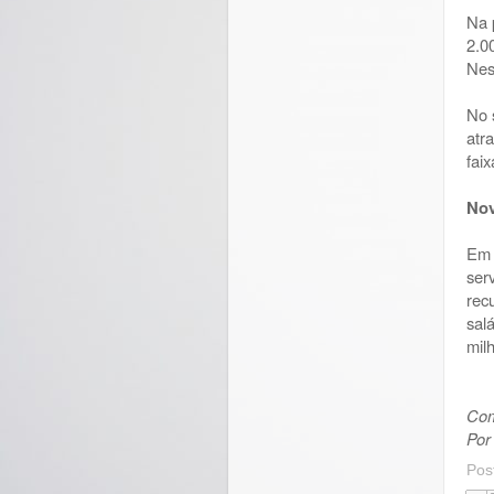
Na 
2.0
Nes
No 
atr
fai
No
Em 
ser
rec
sal
mil
Com
Por
Pos