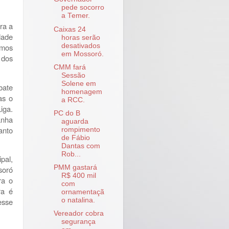
pede socorro
a Temer.
ra a
Caixas 24
dade
horas serão
desativados
amos
em Mossoró.
 dos
CMM fará
Sessão
Solene em
bate
homenagem
as o
a RCC.
iga.
PC do B
anha
aguarda
anto
rompimento
de Fábio
Dantas com
Rob...
pal,
PMM gastará
soró
R$ 400 mil
ra o
com
ra é
ornamentaçã
o natalina.
esse
Vereador cobra
segurança