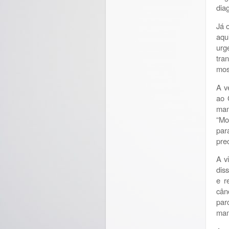
diag
Já 
aqu
urg
tra
mos
A v
ao 
mam
“Mo
par
prec
A v
dis
e r
cân
par
mam