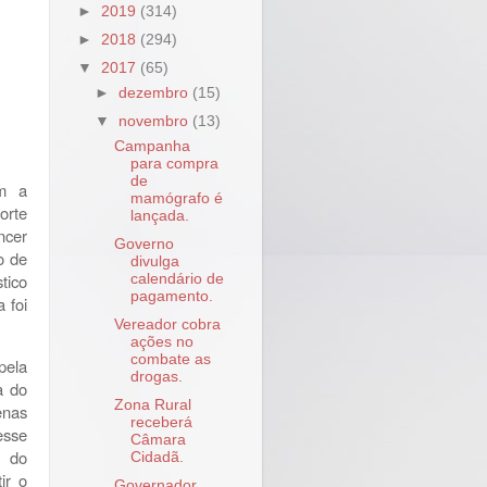
►
2019
(314)
►
2018
(294)
▼
2017
(65)
►
dezembro
(15)
▼
novembro
(13)
Campanha
para compra
de
om a
mamógrafo é
orte
lançada.
ncer
Governo
o de
divulga
tico
calendário de
pagamento.
 foi
Vereador cobra
ações no
combate as
pela
drogas.
a do
Zona Rural
enas
receberá
esse
Câmara
s do
Cidadã.
ir o
Governador