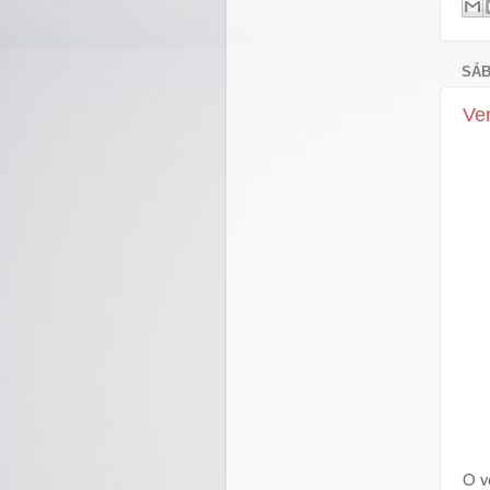
SÁB
Ve
O v