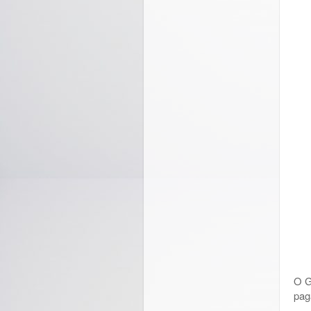
O G
pag