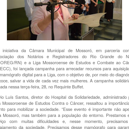
 iniciativa da Câmara Municipal de Mossoró, em parceria c
ociação dos Notários e Registradores do Rio Grande do N
OREG/RN) e a Liga Mossoroense de Estudos e Combate ao Câ
ECC), foi lançada campanha para arrecadar recursos para aquisiçã
mamógrafo digital para a Liga, com o objetivo de, por meio do diagnós
coce, salvar a vida de cada vez mais mulheres. A campanha solidária
çada nessa terça-feira, 28, no Requinte Buffet.
vio Luís Santos, diretor do Hospital da Solidariedade, administrado 
a Mossoroense de Estudos Contra o Câncer, ressaltou a importânci
nto para mobilizar a sociedade. “Esse evento é importante não ap
a Mossoró, mas também para a população do entorno. Prestamos 
viço com muitas dificuldades e, nesse momento, precisamo
ajamento da sociedade. Precisamos desse mamógrafo para garant