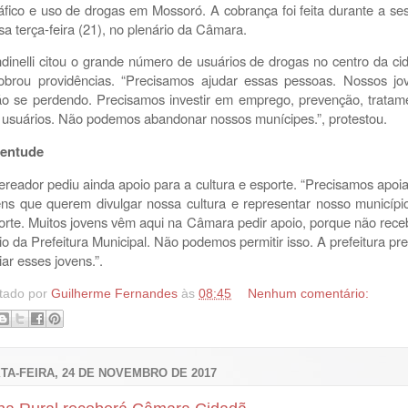
ráfico e uso de drogas em Mossoró. A cobrança foi feita durante a se
sa terça-feira (21), no plenário da Câmara.
dinelli citou o grande número de usuários de drogas no centro da ci
obrou providências. “Precisamos ajudar essas pessoas. Nossos jo
ão se perdendo. Precisamos investir em emprego, prevenção, tratam
 usuários. Não podemos abandonar nossos munícipes.”, protestou.
entude
ereador pediu ainda apoio para a cultura e esporte. “Precisamos apoia
ens que querem divulgar nossa cultura e representar nosso municípi
orte. Muitos jovens vêm aqui na Câmara pedir apoio, porque não rec
io da Prefeitura Municipal. Não podemos permitir isso. A prefeitura pre
iar esses jovens.”.
tado por
Guilherme Fernandes
às
08:45
Nenhum comentário:
TA-FEIRA, 24 DE NOVEMBRO DE 2017