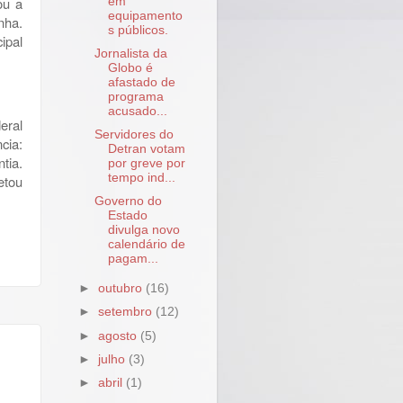
ou a
em
equipamento
nha.
s públicos.
ipal
Jornalista da
Globo é
afastado de
programa
acusado...
eral
Servidores do
cia:
Detran votam
tia.
por greve por
tempo ind...
etou
Governo do
Estado
divulga novo
calendário de
pagam...
►
outubro
(16)
►
setembro
(12)
►
agosto
(5)
►
julho
(3)
►
abril
(1)