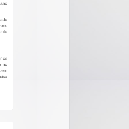
ssão
dade
vens
ento
r os
o no
ebem
cisa