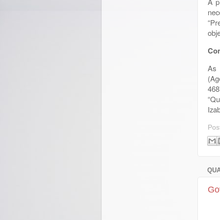
A p
nec
“Pr
obje
Com
As 
(Ag
468
“Qu
Iza
Pos
QUA
Go