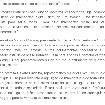
nóstico precoce e lutar contra o câncer”, disse.
o médico Francisco José Cury de Medeiros, chanceler da Liga, conside
isição do mamógrafo digital, além de um avanço, uma necessi
ente para salvar vidas. “Com esse mamógrafo digital, nós v
nsformar a vida de muitas pessoas. Por isso, eu conclamo a união
soroenses.”.
ereadora Sandra Rosado, presidente da Frente Parlamentar de Com
Câncer, destacou a união de toda a cidade para viabilizar não apen
ógrafo, mas, futuramente, outros equipamentos necessários à L
ssoró está unida nesse trabalho. Essa será apenas a primeira camp
a adquirir equipamentos para a Liga e aliviar o sofrimento de quem t
isa”, afirmou.
ice-prefeita Nayara Gadelha, representando o Poder Executivo munici
se que a luta para viabilizar a aquisição do mamógrafo é de toda Mos
eforçou a parceria da Prefeitura Municipal com a Liga. “A luta cont
cer é de toda a sociedade. Estou aqui para dizer que a Prefeitu
ceira da Liga também nessa campanha. Vamos juntos conseguir 
ógrafo para salvar cada vez mais mulheres”.