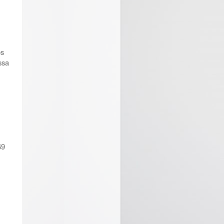
os
ssa
69