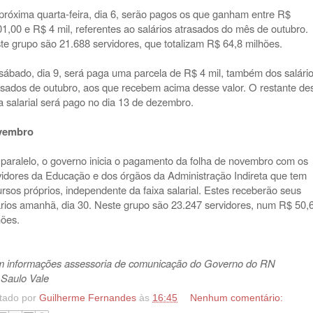
próxima quarta-feira, dia 6, serão pagos os que ganham entre R$
01,00 e R$ 4 mil, referentes ao salários atrasados do mês de outubro.
te grupo são 21.688 servidores, que totalizam R$ 64,8 milhões.
sábado, dia 9, será paga uma parcela de R$ 4 mil, também dos salári
asados de outubro, aos que recebem acima desse valor. O restante de
xa salarial será pago no dia 13 de dezembro.
vembro
paralelo, o governo inicia o pagamento da folha de novembro com os
vidores da Educação e dos órgãos da Administração Indireta que tem
ursos próprios, independente da faixa salarial. Estes receberão seus
ários amanhã, dia 30. Neste grupo são 23.247 servidores, num R$ 50,
hões.
 informações assessoria de comunicação do Governo do RN
 Saulo Vale
tado por
Guilherme Fernandes
às
16:45
Nenhum comentário: