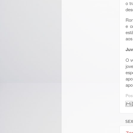
o t
des
Ron
e c
est
aos
Juv
O v
jov
esp
apo
apo
Pos
SEX