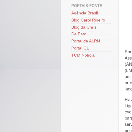
PORTAIS FONTE
Agência Brasil
Blog Carol Ribeiro
Blog da Chris
De Fato
Portal da ALRN
Portal G1
Por
TCM Notícia
Ass
(AN
(LM
um 
pre
lan
Flá
Lig
eve
par
ser
eng