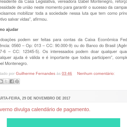
residente da Casa Legislativa, vereadora Izabel Montenegro, reforç
essidade de união neste momento para garantir o sucesso da campa
ecisamos mobilizar toda a sociedade nessa luta que tem como princ
tivo salvar vidas”, afirmou.
o ajudar
doações podem ser feitas para contas da Caixa Econômica Fed
ência: 0560 – Op: 013 – CC: 90.000-9) ou do Banco do Brasil (Agên
7-6 – CC: 12345-5). Os interessados podem doar qualquer quan
alquer ajuda é válida e é importante que todos participem”, compl
bel Montenegro.
tado por
Guilherme Fernandes
às
03:46
Nenhum comentário:
RTA-FEIRA, 29 DE NOVEMBRO DE 2017
verno divulga calendário de pagamento.