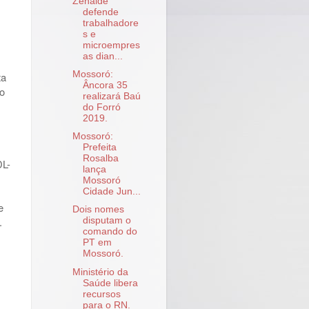
Zenaide
defende
trabalhadore
s e
microempres
as dian...
Mossoró:
ta
Âncora 35
 o
realizará Baú
do Forró
2019.
Mossoró:
Prefeita
Rosalba
DL-
lança
Mossoró
Cidade Jun...
e
Dois nomes
.
disputam o
comando do
PT em
Mossoró.
Ministério da
Saúde libera
recursos
para o RN.