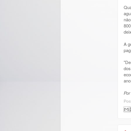
Qua
agu
não
800
dei
A g
pag
"De
dos
eco
ano
Por
Pos