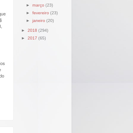
►
março
(23)
que
►
fevereiro
(23)
$
►
janeiro
(20)
8,
►
2018
(294)
►
2017
(65)
ios
e
 do