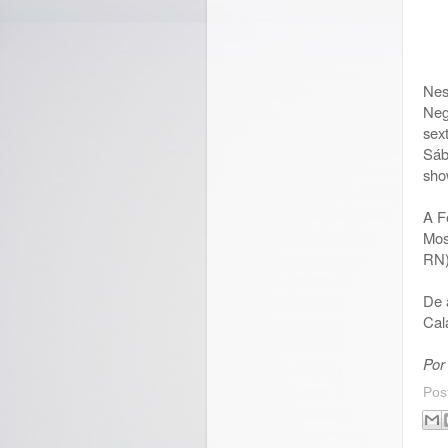
Nes
Neg
sex
Sáb
sho
A F
Mos
RN
De 
Cal
Por
Pos