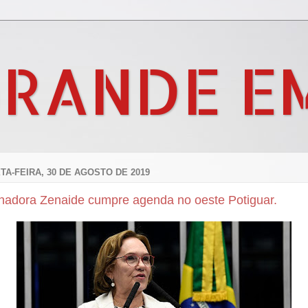
GRANDE E
TA-FEIRA, 30 DE AGOSTO DE 2019
nadora Zenaide cumpre agenda no oeste Potiguar.