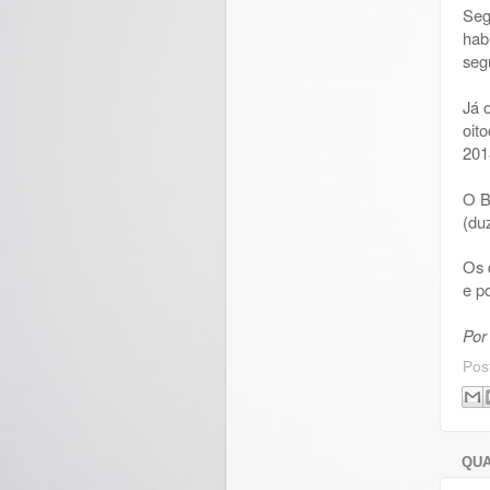
Seg
hab
seg
Já 
oit
201
O B
(du
Os 
e p
Por
Pos
QUA