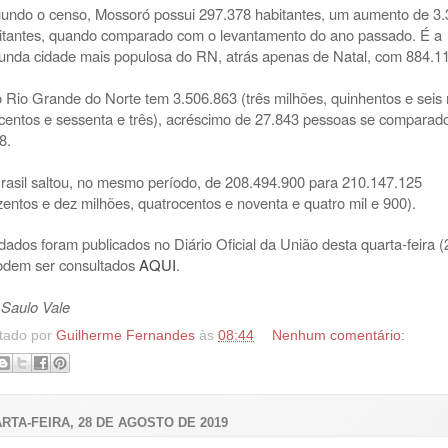
undo o censo, Mossoró possui 297.378 habitantes, um aumento de 3
itantes, quando comparado com o levantamento do ano passado. É a
unda cidade mais populosa do RN, atrás apenas de Natal, com 884.1
o Rio Grande do Norte tem 3.506.863 (três milhões, quinhentos e seis 
ocentos e sessenta e três), acréscimo de 27.843 pessoas se comparad
8.
rasil saltou, no mesmo período, de 208.494.900 para 210.147.125
zentos e dez milhões, quatrocentos e noventa e quatro mil e 900).
dados foram publicados no Diário Oficial da União desta quarta-feira (
odem ser consultados
AQUI
.
 Saulo Vale
tado por
Guilherme Fernandes
às
08:44
Nenhum comentário:
RTA-FEIRA, 28 DE AGOSTO DE 2019