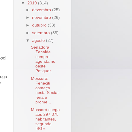
▼
2019
(314)
►
dezembro
(25)
►
novembro
(26)
►
outubro
(33)
►
setembro
(35)
▼
agosto
(27)
Senadora
Zenaide
podi
cumpre
agenda no
oeste
Potiguar.
rega
Mossoró:
o
Feneciti
começa
nesta Sexta-
feira e
prome...
Mossoró chega
aos 297.378
habitantes,
segundo
IBGE.