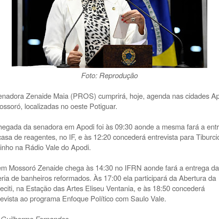
Foto: Reprodução
enadora Zenaide Maia (PROS) cumprirá, hoje, agenda nas cidades A
ossoró, localizadas no oeste Potiguar.
hegada da senadora em Apodi foi às 09:30 aonde a mesma fará a ent
casa de reagentes, no IF, e às 12:20 concederá entrevista para Tiburci
inho na Rádio Vale do Apodi.
em Mossoró Zenaide chega às 14:30 no IFRN aonde fará a entrega da
eria de banheiros reformados. Às 17:00 ela participará da Abertura da
eciti, na Estação das Artes Eliseu Ventania, e às 18:50 concederá
revista ao programa Enfoque Político com Saulo Vale.
 Guilherme Fernandes