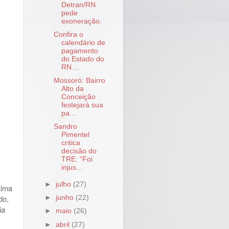
Detran/RN
pede
exoneração.
Confira o
calendário de
pagamento
do Estado do
RN ...
Mossoró: Bairro
Alto da
Conceição
festejará sua
pa...
Sandro
Pimentel
critica
decisão do
TRE: "Foi
injus...
►
julho
(27)
tima
do,
►
junho
(22)
ia
►
maio
(26)
►
abril
(27)