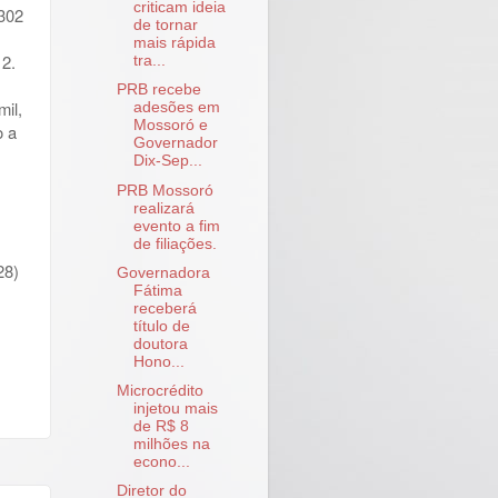
criticam ideia
.302
de tornar
mais rápida
12.
tra...
PRB recebe
mil,
adesões em
Mossoró e
o a
Governador
Dix-Sep...
PRB Mossoró
realizará
evento a fim
de filiações.
28)
Governadora
Fátima
receberá
título de
doutora
Hono...
Microcrédito
injetou mais
de R$ 8
milhões na
econo...
Diretor do