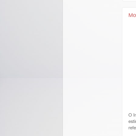
Mo
O I
est
ref