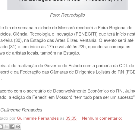
Foto: Reprodução
te fim de semana a cidade de Mossoró receberá a Feira Regional de
ócios, Ciência, Tecnologia e Inovação (
FENECITI) que terá início
nes
ta-feira (30), na Estação das Artes Elizeu Ventania. O evento será até
ado (31) e tem início às 17h e vai até às 22h, quando se começa os
ws de artistas locais, também na Estação.
eira é de realização do Governo do Estado com a parceria da CDL de
soró e da Federação das Câmaras de Dirigentes Lojistas do RN (FC
).
acordo com o secretário de Desenvolvimento Econômico do RN, Jaim
ado, a edição da Feneciti em Mossoró “tem tudo para ser um sucesso”
 Guilherme Fernandes
tado por
Guilherme Fernandes
às
09:05
Nenhum comentário: