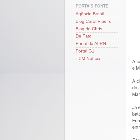
PORTAIS FONTE
Agência Brasil
Blog Carol Ribeiro
Blog da Chris
De Fato
Portal da ALRN
Portal G1
TCM Notícia
A s
e M
A c
da 
Mar
Já 
bat
Fen
ent
Por