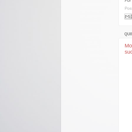
Pos
QUI
Mo
su