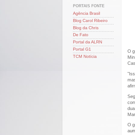
PORTAIS FONTE
Agência Brasil
Blog Carol Ribeiro
Blog da Chris
De Fato
Portal da ALRN
Portal G1
O g
TCM Notícia
Min
Cas
"Is
mas
afi
Seg
com
dua
Mar
O g
aum