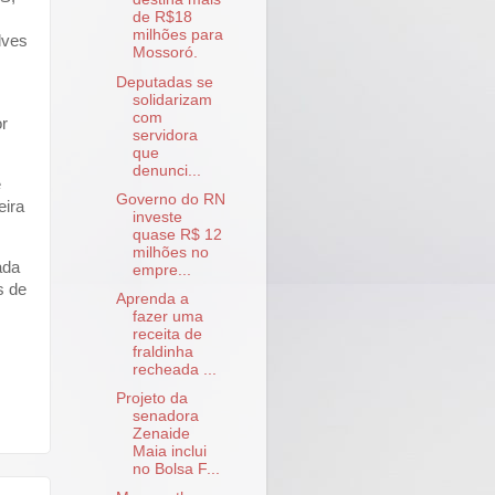
de R$18
milhões para
lves
Mossoró.
Deputadas se
solidarizam
com
or
servidora
que
denunci...
e
Governo do RN
eira
investe
quase R$ 12
milhões no
ada
empre...
s de
Aprenda a
fazer uma
receita de
fraldinha
recheada ...
Projeto da
senadora
Zenaide
Maia inclui
no Bolsa F...