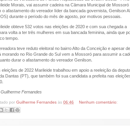
ileide Morais, vai assumir cadeira na Câmara Municipal de Mossoró
 o afastamento do vereador líder da bancada governista, Genilson A
OS) durante o período do mês de agosto, por motivos pessoais.
ileide obteve 532 votos nas eleições de 2020 e com sua chegada a
ara volta a ter três mulheres em sua bancada feminina, ainda que p
co tempo.
ereadora teve reduto eleitoral no bairro Alto da Conceição e apesar d
á morando no Rio Grande do Sul vem a Mossoró para assumir a cad
uanto durar o afastamento do vereador Genilson.
 eleições de 2022 Marileide trabalhou em apoio a reeleição da deput
lda Dantas (PT), que também foi sua candidata a prefeita nas eleiçõe
0.
 Guilherme Fernandes
tado por
Guilherme Fernandes
às
06:46
Nenhum comentário: