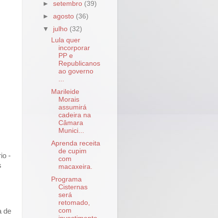
►
setembro
(39)
►
agosto
(36)
▼
julho
(32)
Lula quer
incorporar
PP e
Republicanos
ao governo
...
Marileide
Morais
assumirá
cadeira na
Câmara
Munici...
Aprenda receita
de cupim
io -
com
s
macaxeira.
Programa
Cisternas
será
retomado,
com
a de