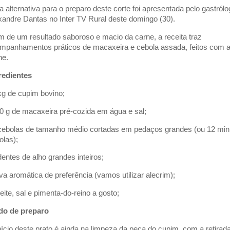
 alternativa para o preparo deste corte foi apresentada pelo gastrólo
xandre Dantas no Inter TV Rural deste domingo (30).
m de um resultado saboroso e macio da carne, a receita traz
mpanhamentos práticos de macaxeira e cebola assada, feitos com 
ne.
redientes
 kg de cupim bovino;
00 g de macaxeira pré-cozida em água e sal;
 cebolas de tamanho médio cortadas em pedaços grandes (ou 12 min
olas);
 dentes de alho grandes inteiros;
rva aromática de preferência (vamos utilizar alecrim);
zeite, sal e pimenta-do-reino a gosto;
o de preparo
nício deste prato é ainda na limpeza da peça do cupim, com a retirad