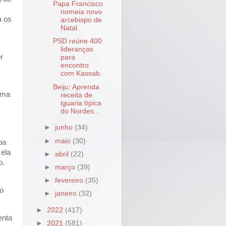
Papa Francisco
nomeia novo
a os
arcebispo de
Natal.
PSD reúne 400
lideranças
r
para
encontro
com Kassab.
Beiju: Aprenda
uma
receita de
iguaria típica
do Nordes...
►
junho
(34)
►
maio
(30)
pa
 ela
►
abril
(22)
o.
►
março
(39)
►
fevereiro
(35)
 o
►
janeiro
(32)
►
2022
(417)
enta
►
2021
(581)