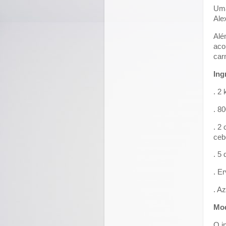
Uma
Ale
Alé
aco
car
Ing
. 2
. 8
. 2
ceb
. 5
. E
. A
Mod
O i