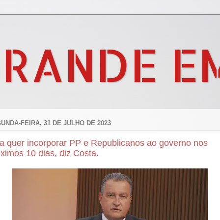
GRANDE E
UNDA-FEIRA, 31 DE JULHO DE 2023
la quer incorporar PP e Republicanos ao governo nos
ximos 10 dias, diz Costa.