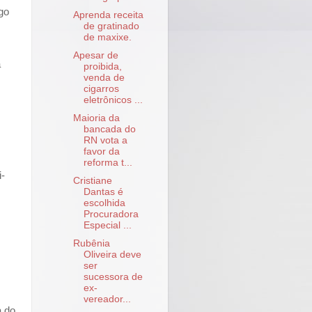
go
Aprenda receita
de gratinado
de maxixe.
Apesar de
a
proibida,
venda de
cigarros
eletrônicos ...
Maioria da
bancada do
RN vota a
favor da
reforma t...
i-
Cristiane
Dantas é
escolhida
Procuradora
Especial ...
Rubênia
Oliveira deve
ser
sucessora de
ex-
vereador...
a do