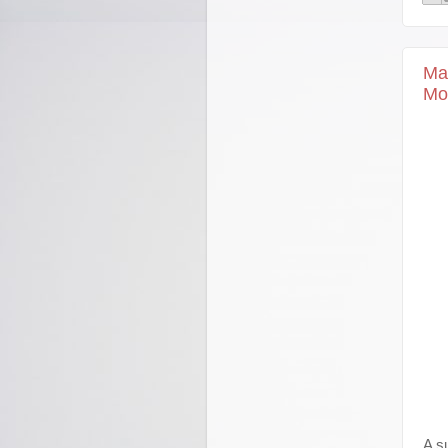
Ma
Mo
A s