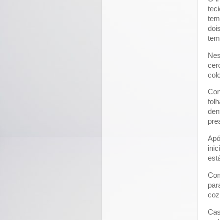
tec
tem
doi
tem
Nes
cer
col
Con
fol
den
pre
Apó
ini
est
Com
par
coz
Cas