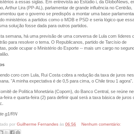
istérios a essas siglas. Em entrevista ao Estúdio i, da GloboNews, 
ho, Arthur Lira (PP-AL), parlamentar de grande influência no Centrão,
umentou que o governo se predispôs a montar uma base parlamenta
do ministérios a partidos como o MDB e PSD e seria lógico que ess
ma solução fosse dada para outros partidos.
ta semana, há uma previsão de uma conversa de Lula com líderes 
trão para resolver o tema. O Republicanos, partido de Tarcísio de
itas, pode ocupar o Ministério do Esporte -- mais um cargo no segun
alão.
os
endo coro com Lula, Rui Costa cobra a redução da taxa de juros nes
ana. "A minha expectativa é de 0,5 para cima, o Chile tirou 1 agora".
omitê de Política Monetária (Copom), do Banco Central, se reúne ne
a-feira e quarta-feira (2) para definir qual será a taxa básica de juros 
c.
te g1/RN
tado por
Guilherme Fernandes
às
06:56
Nenhum comentário: