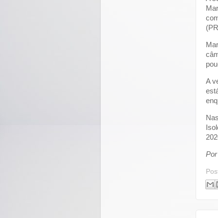
Mar
com
(PR
Mar
câm
pou
A v
est
enq
Nas
Iso
202
Por
Pos