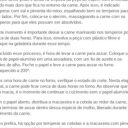
ido mais duro que fica no entorno da carne. Após isso, é indicado
perar com sal e pimenta-do-reino, espalhando bem os temperos par
s lados. Por fim, coloca-se o alecrim, massageando a carne com os
peros para que eles possam ser absolvidos.
te momento é importante deixar a carne marinando nos temperos po
ca de duas horas. Para isso, envolva a peça com plástico filme e
oque na geladeira durante esse tempo.
cluído esse processo, é hora de levar a carne para assar. Coloque 
ha de papel-alumínio em uma assadeira, com um fio de azeite e os
tes de alho. Feche o papel e leve a carne para assar no forno
aquecido a 200º.
s uma hora de carne no forno, verifique o estado do corte. Nesta eta
cial, a carne pode ficar cerca de duas horas no forno. Ao observar que
á macia, é o momento de continuar o cozimento sem o papel-alumíni
 o papel aberto, distribua a macaxeira e a cebola ao redor da carne,
a terminar de assar dentro dessa espécie de molho, liberado durante
imento da carne.
o prefira, há opção por temperar as cebolas e a macaxeira com pim