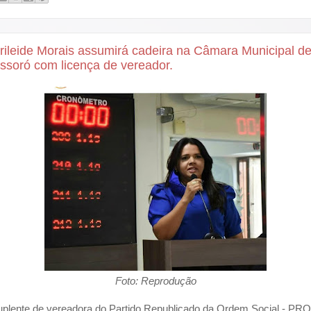
rileide Morais assumirá cadeira na Câmara Municipal d
ssoró com licença de vereador.
Foto: Reprodução
uplente de vereadora do Partido Republicado da Ordem Social - PR