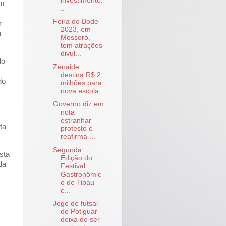
investimento.
em
..
Feira do Bode
r
2023, em
a
Mossoró,
tem atrações
divul...
do
Zenaide
destina R$ 2
do
milhões para
nova escola.
Governo diz em
nota
estranhar
ta
protesto e
reafirma ...
Segunda
sta
Edição do
da
Festival
Gastronômic
o de Tibau
c...
Jogo de futsal
do Potiguar
deixa de ser