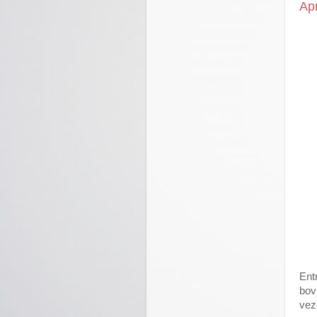
Ap
Ent
bov
vez