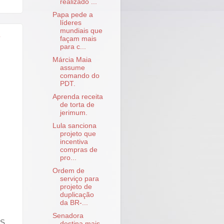
realizado ...
Papa pede a
líderes
mundiais que
e
façam mais
para c...
Márcia Maia
assume
comando do
PDT.
Aprenda receita
de torta de
jerimum.
Lula sanciona
projeto que
incentiva
compras de
pro...
Ordem de
serviço para
projeto de
duplicação
da BR-...
Senadora
OS,
destina mais