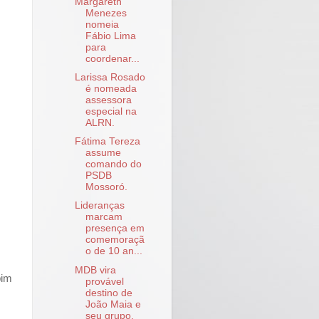
Margareth
Menezes
nomeia
Fábio Lima
para
coordenar...
Larissa Rosado
é nomeada
assessora
especial na
ALRN.
Fátima Tereza
assume
comando do
PSDB
Mossoró.
Lideranças
marcam
presença em
comemoraçã
o de 10 an...
MDB vira
pim
provável
destino de
João Maia e
seu grupo.