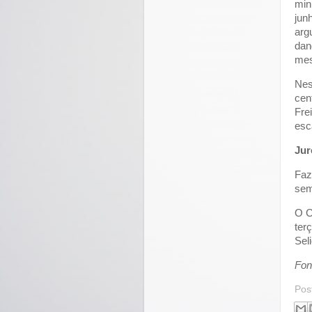
min
jun
arg
dan
mes
Nes
cen
Fre
esc
Jur
Faz
sem
O C
terç
Seli
Fon
Pos