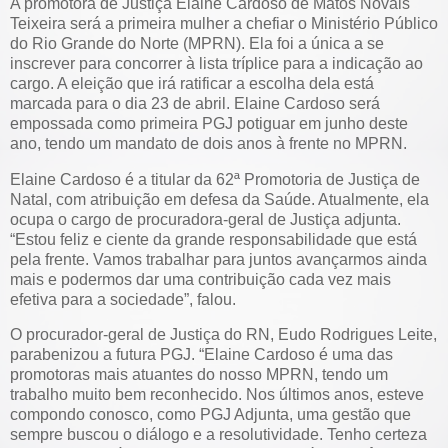
A promotora de Justiça Elaine Cardoso de Matos Novais
Teixeira será a primeira mulher a chefiar o Ministério Público
do Rio Grande do Norte (MPRN). Ela foi a única a se
inscrever para concorrer à lista tríplice para a indicação ao
cargo. A eleição que irá ratificar a escolha dela está
marcada para o dia 23 de abril. Elaine Cardoso será
empossada como primeira PGJ potiguar em junho deste
ano, tendo um mandato de dois anos à frente no MPRN.
Elaine Cardoso é a titular da 62ª Promotoria de Justiça de
Natal, com atribuição em defesa da Saúde. Atualmente, ela
ocupa o cargo de procuradora-geral de Justiça adjunta.
“Estou feliz e ciente da grande responsabilidade que está
pela frente. Vamos trabalhar para juntos avançarmos ainda
mais e podermos dar uma contribuição cada vez mais
efetiva para a sociedade”, falou.
O procurador-geral de Justiça do RN, Eudo Rodrigues Leite,
parabenizou a futura PGJ. “Elaine Cardoso é uma das
promotoras mais atuantes do nosso MPRN, tendo um
trabalho muito bem reconhecido. Nos últimos anos, esteve
compondo conosco, como PGJ Adjunta, uma gestão que
sempre buscou o diálogo e a resolutividade. Tenho certeza