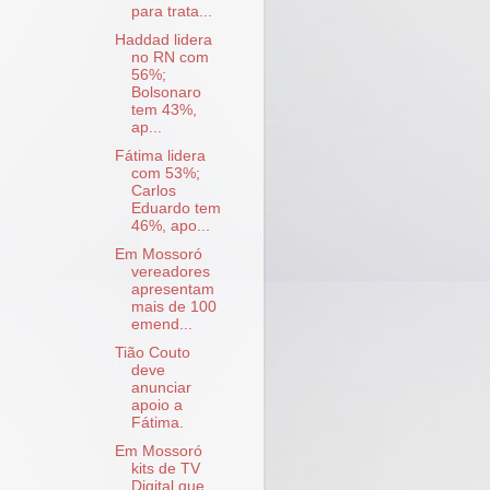
para trata...
Haddad lidera
no RN com
56%;
Bolsonaro
tem 43%,
ap...
Fátima lidera
com 53%;
Carlos
Eduardo tem
46%, apo...
Em Mossoró
vereadores
apresentam
mais de 100
emend...
Tião Couto
deve
anunciar
apoio a
Fátima.
Em Mossoró
kits de TV
Digital que