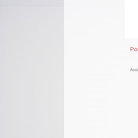
Po
Ass