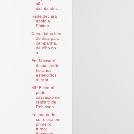
são
distribuídos...
Rede declara
apoio a
Fátima.
Candidatos têm
20 dias para
campanha,
de olho no
s...
Em Mossoró
ônibus terão
horários
estendidos
durant...
MP Eleitoral
pede
cassação de
registro de
Robinson...
Fátima pode
ser eleita em
primeiro
turno;
Styvenso...