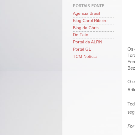
PORTAIS FONTE
Agência Brasil
Blog Carol Ribeiro
Blog da Chris
De Fato
Portal da ALRN
Os 
Portal G1
Tor
TCM Notícia
Fer
Bez
O e
Ari
Tod
seg
Por