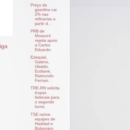
Preço da
gasolina cai
2% nas
refinarias a
partir d...
PRB de
Mossoró
rejeita apoio
a Carlos
iga
Eduardo.
Ezequiel,
Galeno,
Ubaldo,
Eudiane,
Raimundo
Fernan...
TRE-RN solicita
tropas
federais para
o segundo
turno.
TSE reúne
equipes de
Haddad e
Bolsonaro