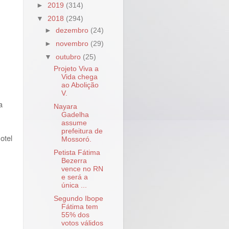
►
2019
(314)
▼
2018
(294)
►
dezembro
(24)
►
novembro
(29)
▼
outubro
(25)
Projeto Viva a
Vida chega
ao Abolição
V.
a
Nayara
Gadelha
assume
prefeitura de
otel
Mossoró.
Petista Fátima
Bezerra
vence no RN
e será a
única ...
Segundo Ibope
Fátima tem
55% dos
votos válidos