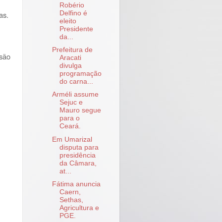
Robério
as.
Delfino é
eleito
Presidente
da...
Prefeitura de
ssão
Aracati
divulga
programação
do carna...
Arméli assume
Sejuc e
Mauro segue
para o
Ceará.
Em Umarizal
disputa para
presidência
da Câmara,
at...
Fátima anuncia
Caern,
Sethas,
Agricultura e
PGE.