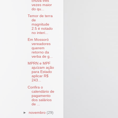
chuva três
vezes maior
do qu...
Temor de terra
de
magnitude
2.5 é notado
no interi...
Em Mossoró
vereadores
querem
retorno da
verba de g...
MPRN e MPF
ajuízam ação
para Estado
aplicar R$
243...
Confira o
calendário de
pagamento
dos salários
de ...
►
novembro
(29)