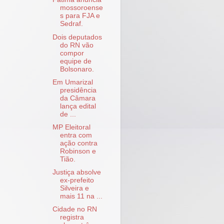
mossoroense
s para FJA e
Sedraf.
Dois deputados
do RN vão
compor
equipe de
Bolsonaro.
Em Umarizal
presidência
da Câmara
lança edital
de ...
MP Eleitoral
entra com
ação contra
Robinson e
Tião.
Justiça absolve
ex-prefeito
Silveira e
mais 11 na ...
Cidade no RN
registra