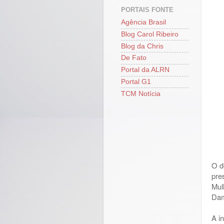
PORTAIS FONTE
Agência Brasil
Blog Carol Ribeiro
Blog da Chris
De Fato
Portal da ALRN
Portal G1
TCM Notícia
O d
pre
Mul
Dam
A i