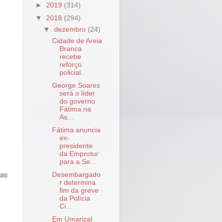
►
2019
(314)
▼
2018
(294)
▼
dezembro
(24)
Cidade de Areia
Branca
recebe
reforço
policial.
George Soares
será o líder
do governo
Fátima na
As...
Fátima anuncia
ex-
presidente
da Emprotur
para a Se...
das
Desembargado
r determina
fim da greve
da Polícia
Ci...
Em Umarizal