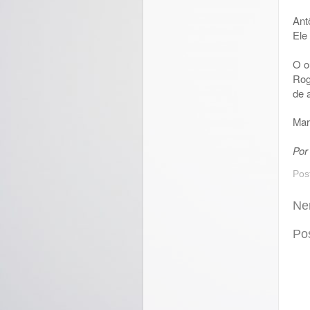
Ant
Ele
O o
Rog
de 
Mar
Por
Pos
Ne
Po