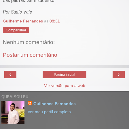
das pautas. Sem sucesso.
Por Saulo Vale
Guilherme Fernandes
às
08:31
Compartilhar
Nenhum comentário:
Postar um comentário
‹
›
Página inicial
Ver versão para a web
QUEM SOU EU
Guilherme Fernandes
Ver meu perfil completo