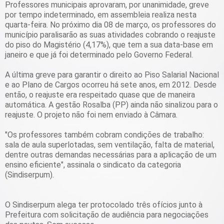
Professores municipais aprovaram, por unanimidade, greve
por tempo indeterminado, em assembleia realiza nesta
quarta-feira. No próximo dia 08 de março, os professores do
município paralisarão as suas atividades cobrando o reajuste
do piso do Magistério (4,17%), que tem a sua data-base em
janeiro e que já foi determinado pelo Governo Federal.
A última greve para garantir o direito ao Piso Salarial Nacional
e ao Plano de Cargos ocorreu há sete anos, em 2012. Desde
então, o reajuste era respeitado quase que de maneira
automática. A gestão Rosalba (PP) ainda não sinalizou para o
reajuste. O projeto não foi nem enviado à Câmara.
"Os professores também cobram condições de trabalho:
sala de aula superlotadas, sem ventilação, falta de material,
dentre outras demandas necessárias para a aplicação de um
ensino eficiente", assinala o sindicato da categoria
(Sindiserpum).
O Sindiserpum alega ter protocolado três ofícios junto à
Prefeitura com solicitação de audiência para negociações