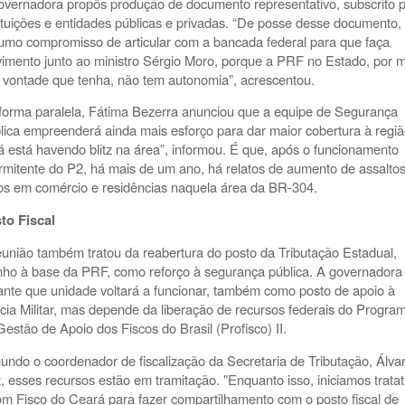
overnadora propôs produção de documento representativo, subscrito 
tituições e entidades públicas e privadas. “De posse desse documento,
umo compromisso de articular com a bancada federal para que faça
imento junto ao ministro Sérgio Moro, porque a PRF no Estado, por m
 vontade que tenha, não tem autonomia”, acrescentou.
forma paralela, Fátima Bezerra anunciou que a equipe de Segurança
lica empreenderá ainda mais esforço para dar maior cobertura à regiã
já está havendo blitz na área”, informou. É que, após o funcionamento
ermitente do P2, há mais de um ano, há relatos de aumento de assaltos
tos em comércio e residências naquela área da BR-304.
to Fiscal
eunião também tratou da reabertura do posto da Tributação Estadual,
inho à base da PRF, como reforço à segurança pública. A governadora
ante que unidade voltará a funcionar, também como posto de apoio à
ícia Militar, mas depende da liberação de recursos federais do Progra
Gestão de Apoio dos Fiscos do Brasil (Profisco) II.
gundo
o coordenador de fiscalização da Secretaria de Tributação, Álva
z, esses recursos estão em tramitação. "Enquanto isso, iniciamos tratat
om Fisco do Ceará para fazer compartilhamento com o posto fiscal de