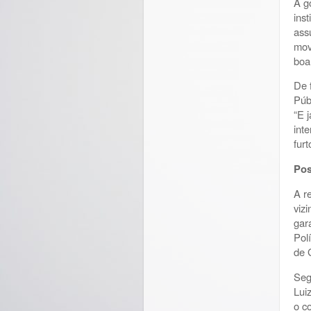
A g
ins
ass
mov
boa
De 
Púb
“E 
int
fur
Pos
A r
viz
gar
Pol
de 
Se
Lui
o c