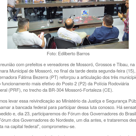
Foto: Edilberto Barros
reunião com prefeitos e vereadores de Mossoró, Grossos e Tibau, na
ara Municipal de Mossoró, no final da tarde desta segunda-feira (15),
ernadora Fátima Bezerra (PT) reforçou a articulação dos três municípi
o funcionamento mais efetivo do Posto 2 (P2) da Polícia Rodoviária
eral (PRF), no trecho da BR-304 Mossoró-Fortaleza (CE).
mos levar essa reivindicação ao Ministério da Justiça e Segurança Púb
hamar a bancada federal para participar dessa luta conosco. Há sensa
pedido e, dia 23, participaremos do Fórum dos Governadores do Brasil
Fórum dos Governadores do Nordeste, um dia antes, e trataremos de
ta na capital federal”, comprometeu-se.