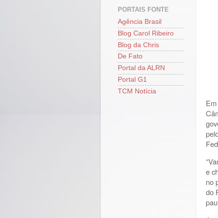
PORTAIS FONTE
Agência Brasil
Blog Carol Ribeiro
Blog da Chris
De Fato
Portal da ALRN
Portal G1
TCM Notícia
Em 
Câm
gov
pel
Fed
“Va
e c
no 
do 
pau