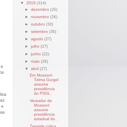
▼
2019
(314)
►
dezembro
(25)
►
novembro
(26)
►
outubro
(33)
►
setembro
(35)
►
agosto
(27)
►
julho
(27)
►
junho
(22)
►
maio
(26)
 a
▼
abril
(27)
os
Em Mossoró
Telma Gurgel
assume
presidência
lica
do PSOL.
tez
Vereador de
 e
Mossoró
assume
ssa
presidência
estadual do...
Zenaide critica