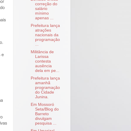
por
correção do
 do
salário
mínimo
apenas ...
ais
Prefeitura lança
atrações
nacionais da
programação
o.
...
Militância de
 e
Larissa
contesta
ausência
dela em pe...
Prefeitura lança
amanhã
programação
do Cidade
Junina.
ma
Em Mossoró
Seta/Blog do
Barreto
ro
divulgam
ivas
pesquisa ...
Em Umarizal