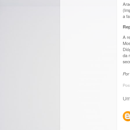
Ara
(Im
a fa
Rep
A r
Mos
Dió
da 
sec
Por
Pos
Um