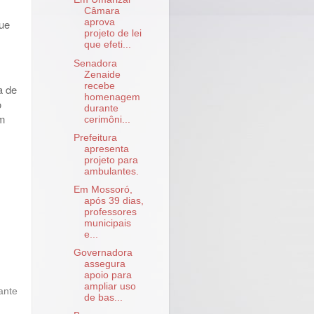
Câmara
que
aprova
projeto de lei
que efeti...
Senadora
Zenaide
recebe
a de
homenagem
o
durante
am
cerimôni...
Prefeitura
apresenta
projeto para
ambulantes.
Em Mossoró,
após 39 dias,
professores
municipais
e...
Governadora
assegura
apoio para
ampliar uso
ante
de bas...