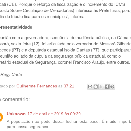
cati (CE). Porque o reforço da fiscalização e o incremento do ICMS
posto Sobre Circulação de Mercadorias) interessa às Prefeituras, por
tia do tributo fica para os municípios”, informa.
resentatividade
eunião com a governadora, sequência de audiência pública, na Câmar
soró, sexta-feira (12), foi articulada pelo vereador de Mossoró Gilbert
genes (PT) e a deputada estadual Isolda Dantas (PT), que participar
reunião ao lado da cúpula da segurança pública estadual, como o
retário estadual de Segurança, coronel Francisco Araújo, entre outros.
 Regy Carte
tado por
Guilherme Fernandes
às
07:21
 comentário:
Unknown
17 de abril de 2019 às 09:29
A população não pode deixar fechar esta base. É muito import
para nossa segurança.