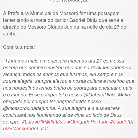
A Prefeitura Municipal de Mossoró fez uma postagem
lamentando a morte do cantor Gabriel Diniz que seria a
atração do Mossoró Cidade Junina na noite do dia 27 de
Junho.
Confira a nota:
"Tínhamos mais um encontro marcado dia 27 com essa
estrela que sempre mostrou que nós nordestinos podemos
alcançar todos os sonhos que lutamos, ele sempre nos
trouxe alegria, sempre elevou a nossa cultura e mostrou que
nós nordestinos temos brilho de sobra para encantar o país
e o mundo. Esse sempre foi o nosso @GabrielDiniz. Muito
obrigado por sempre ter engrandecido nosso
@mossorocidadejunina. A sua alegria e a sua estrela
continuará nos iluminando aí de cima ao lado de Deus,
sempre.
#Luto
#RIP
#diatriste
#ObrigadoPorTudo
#GabrielDi
niz
#MossoródeLuto
"