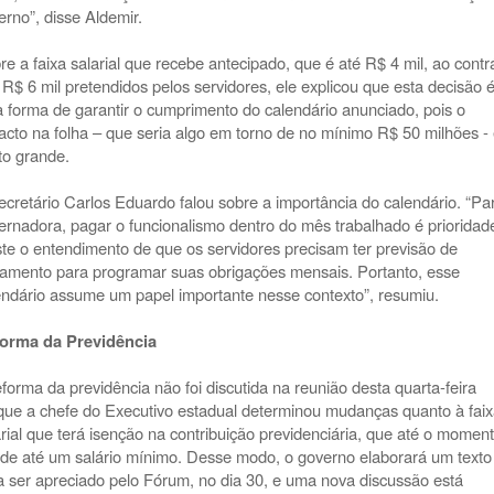
erno”, disse Aldemir.
re a faixa salarial que recebe antecipado, que é até R$ 4 mil, ao contr
 R$ 6 mil pretendidos pelos servidores, ele explicou que esta decisão 
 forma de garantir o cumprimento do calendário anunciado, pois o
acto na folha – que seria algo em torno de no mínimo R$ 50 milhões -
to grande.
ecretário Carlos Eduardo falou sobre a importância do calendário. “Pa
ernadora, pagar o funcionalismo dentro do mês trabalhado é prioridad
ste o entendimento de que os servidores precisam ter previsão de
amento para programar suas obrigações mensais. Portanto, esse
endário assume um papel importante nesse contexto”, resumiu.
orma da Previdência
eforma da previdência não foi discutida na reunião desta quarta-feira
que a chefe do Executivo estadual determinou mudanças quanto à fai
arial que terá isenção na contribuição previdenciária, que até o momen
 de até um salário mínimo. Desse modo, o governo elaborará um texto
a ser apreciado pelo Fórum, no dia 30, e uma nova discussão está