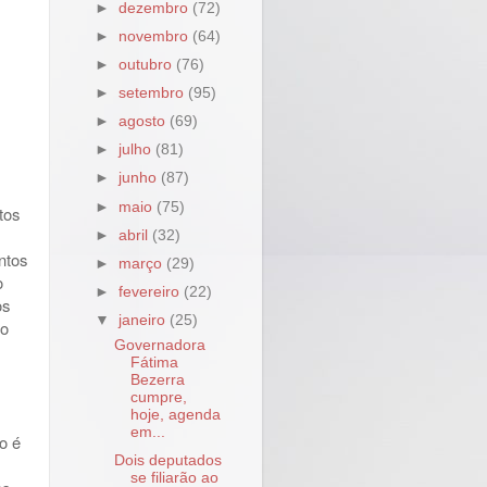
►
dezembro
(72)
►
novembro
(64)
►
outubro
(76)
►
setembro
(95)
►
agosto
(69)
►
julho
(81)
►
junho
(87)
►
maio
(75)
tos
►
abril
(32)
ntos
►
março
(29)
o
►
fevereiro
(22)
os
▼
janeiro
(25)
io
Governadora
Fátima
Bezerra
cumpre,
hoje, agenda
em...
o é
Dois deputados
se filiarão ao