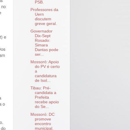
as
PSB.
 no
Professores da
e
Uern
discutem
greve geral.
Governador
t) e
Dix-Sept
Rosado:
Simara
Dos
Dantas pode
ram
ser...
Mossoró: Apoio
do PV é certo
a
candidatura
de Isol...
Tibau: Pré-
candidata a
a
Prefeita
recebe apoio
a o
do Se...
Mossoró: DC
promove
o.
encontro
 do
municipal.