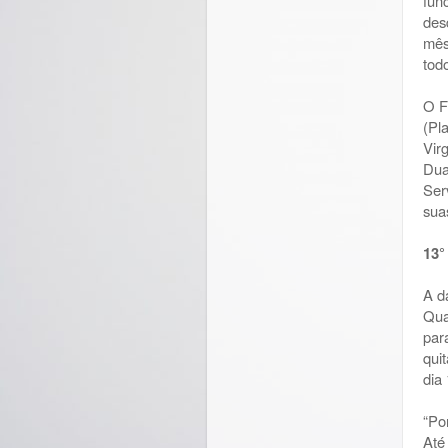
fun
des
mês
tod
O F
(Pl
Vir
Dua
Ser
sua
13°
A d
Qua
par
qui
dia 
“Po
Até