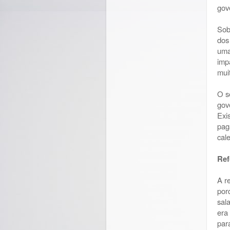
gov
Sob
dos
uma
imp
mui
O s
gov
Exi
pag
cal
Ref
A r
por
sal
era
par