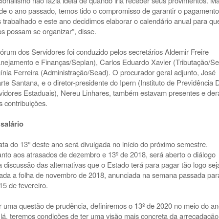
cionalismo não fazia ideia de quando iria receber seus provimentos. M
de o ano passado, temos tido o compromisso de garantir o pagamento
 trabalhado e este ano decidimos elaborar o calendário anual para qu
os possam se organizar”, disse.
órum dos Servidores foi conduzido pelos secretários Aldemir Freire
anejamento e Finanças/Seplan), Carlos Eduardo Xavier (Tributação/Se
gínia Ferreira (Administração/Sead). O procurador geral adjunto, José
rte Santana, e o diretor-presidente do Ipern (Instituto de Previdência 
vidores Estaduais), Nereu Linhares, também estavam presentes e de
s contribuições.
 salário
ata do 13º deste ano será divulgada no início do próximo semestre.
nto aos atrasados de dezembro e 13º de 2018, será aberto o diálogo
a discussão das alternativas que o Estado terá para pagar tão logo sej
tada a folha de novembro de 2018, anunciada na semana passada par
15 de fevereiro.
r uma questão de prudência, definiremos o 13º de 2020 no meio do an
 lá, teremos condições de ter uma visão mais concreta da arrecadação