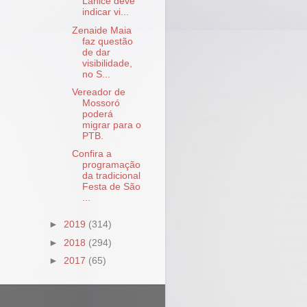
Lanice deve
indicar vi...
Zenaide Maia
faz questão
de dar
visibilidade,
no S...
Vereador de
Mossoró
poderá
migrar para o
PTB.
Confira a
programação
da tradicional
Festa de São
...
►
2019
(314)
►
2018
(294)
►
2017
(65)