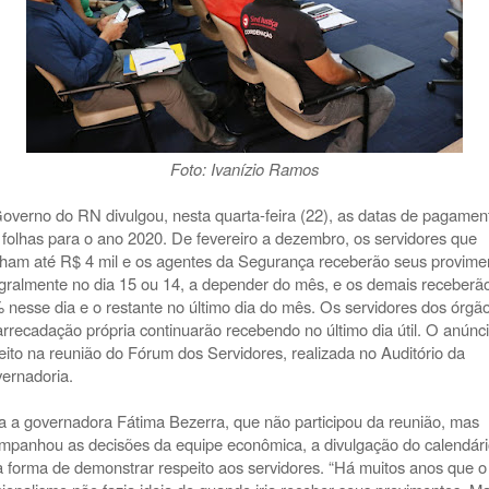
Foto: Ivanízio Ramos
overno do RN divulgou, nesta quarta-feira (22), as datas de pagamen
 folhas para o ano 2020. De fevereiro a dezembro, os servidores que
ham até R$ 4 mil e os agentes da Segurança receberão seus provime
egralmente no dia 15 ou 14, a depender do mês, e os demais receberã
 nesse dia e o restante no último dia do mês. Os servidores dos órgã
arrecadação própria continuarão recebendo no último dia útil. O anúnc
 feito na reunião do Fórum dos Servidores, realizada no Auditório da
ernadoria.
a a governadora Fátima Bezerra, que não participou da reunião, mas
mpanhou as decisões da equipe econômica, a divulgação do calendári
 forma de demonstrar respeito aos servidores. “Há muitos anos que o