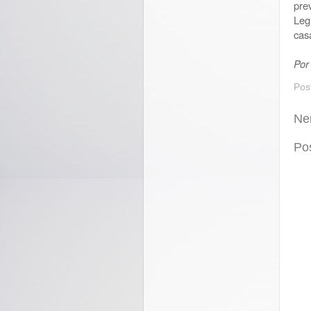
pre
Leg
cas
Por
Pos
Ne
Po