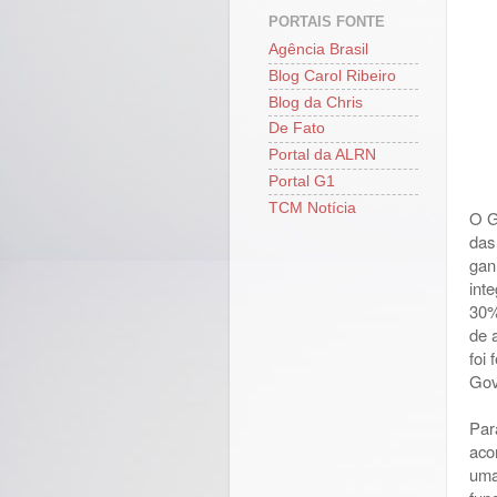
PORTAIS FONTE
Agência Brasil
Blog Carol Ribeiro
Blog da Chris
De Fato
Portal da ALRN
Portal G1
TCM Notícia
O G
das
gan
int
30%
de 
foi
Gov
Par
aco
uma