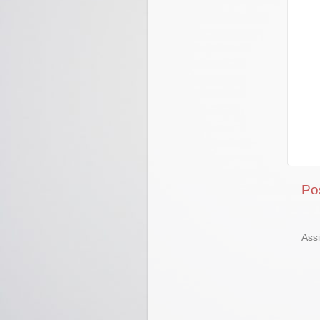
Po
Ass