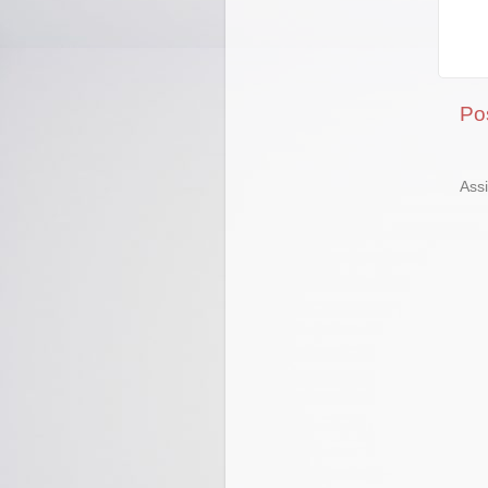
Po
Ass