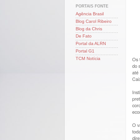
PORTAIS FONTE
Agência Brasil
Blog Carol Ribeiro
Blog da Chris
De Fato
Portal da ALRN
Portal G1
Os 
TCM Notícia
do 
até
Cai
Ins
pre
cor
eco
O v
tod
dir