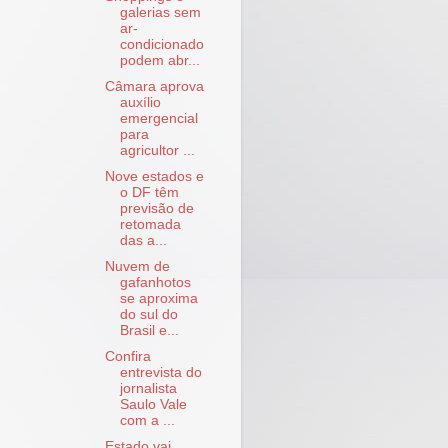
galerias sem
ar-
condicionado
podem abr...
Câmara aprova
auxílio
emergencial
para
agricultor ...
Nove estados e
o DF têm
previsão de
retomada
das a...
Nuvem de
gafanhotos
se aproxima
do sul do
Brasil e...
Confira
entrevista do
jornalista
Saulo Vale
com a ...
Estado vai