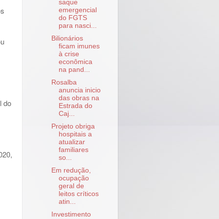
saque
os
emergencial
do FGTS
para nasci...
Bilionários
ou
ficam imunes
à crise
econômica
na pand...
Rosalba
anuncia inicio
das obras na
l do
Estrada do
Caj...
Projeto obriga
hospitais a
atualizar
familiares
020,
so...
Em redução,
ocupação
geral de
leitos críticos
atin...
Investimento