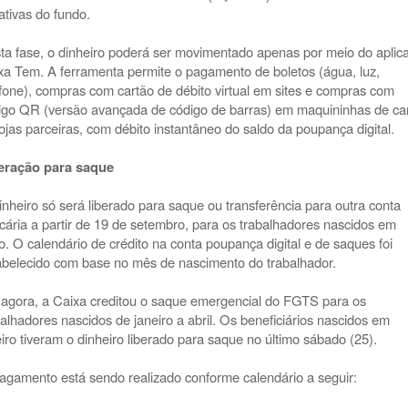
ativas do fundo.
ta fase, o dinheiro poderá ser movimentado apenas por meio do aplica
xa Tem. A ferramenta permite o pagamento de boletos (água, luz,
efone), compras com cartão de débito virtual em sites e compras com
igo QR (versão avançada de código de barras) em maquininhas de ca
lojas parceiras, com débito instantâneo do saldo da poupança digital.
eração para saque
inheiro só será liberado para saque ou transferência para outra conta
cária a partir de 19 de setembro, para os trabalhadores nascidos em
o. O calendário de crédito na conta poupança digital e de saques foi
abelecido com base no mês de nascimento do trabalhador.
 agora, a Caixa creditou o saque emergencial do FGTS para os
balhadores nascidos de janeiro a abril. Os beneficiários nascidos em
eiro tiveram o dinheiro liberado para saque no último sábado (25).
agamento está sendo realizado conforme calendário a seguir: