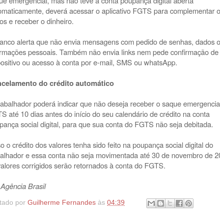
ue emergencial, mas não teve a conta poupança digital aberta
omaticamente, deverá acessar o aplicativo FGTS para complementar 
os e receber o dinheiro.
anco alerta que não envia mensagens com pedido de senhas, dados 
ormações pessoais. Também não envia links nem pede confirmação de
positivo ou acesso à conta por e-mail, SMS ou whatsApp.
celamento do crédito automático
rabalhador poderá indicar que não deseja receber o saque emergencia
S até 10 dias antes do início do seu calendário de crédito na conta
pança social digital, para que sua conta do FGTS não seja debitada.
o o crédito dos valores tenha sido feito na poupança social digital do
balhador e essa conta não seja movimentada até 30 de novembro de 2
valores corrigidos serão retornados à conta do FGTS.
 Agência Brasil
tado por
Guilherme Fernandes
às
04:39