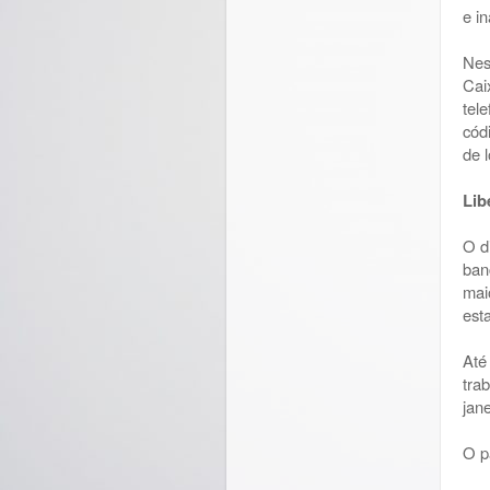
e in
Nes
Cai
tel
cód
de 
Lib
O d
ban
mai
est
Até
tra
jan
O p