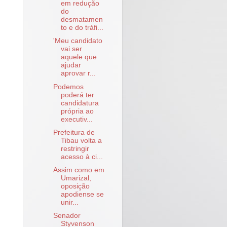
em redução
do
desmatamen
to e do tráfi...
'Meu candidato
vai ser
aquele que
ajudar
aprovar r...
Podemos
poderá ter
candidatura
própria ao
executiv...
Prefeitura de
Tibau volta a
restringir
acesso à ci...
Assim como em
Umarizal,
oposição
apodiense se
unir...
Senador
Styvenson