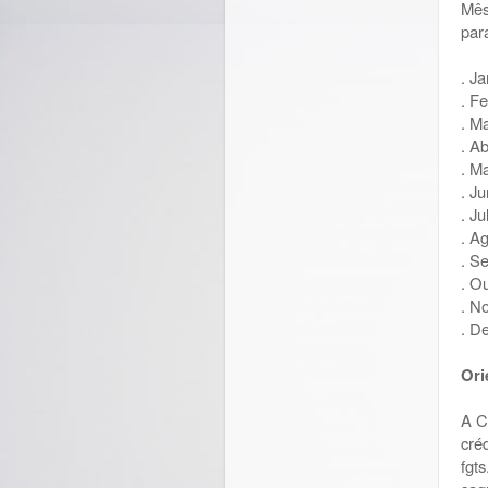
Mês
par
. Ja
. Fe
. M
. Ab
. M
. J
. J
. A
. S
. O
. N
. D
Ori
A C
cré
fgt