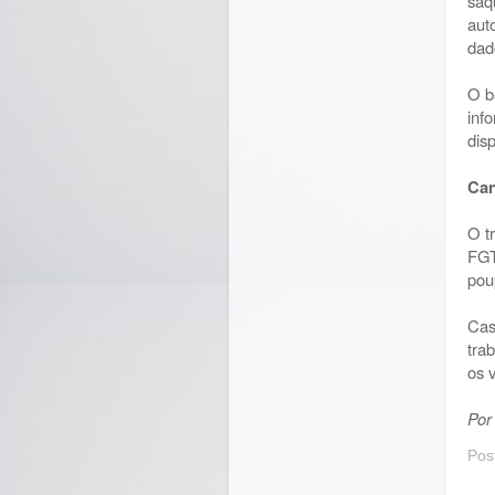
saq
aut
dad
O b
inf
dis
Can
O t
FGT
pou
Cas
tra
os 
Por
Pos