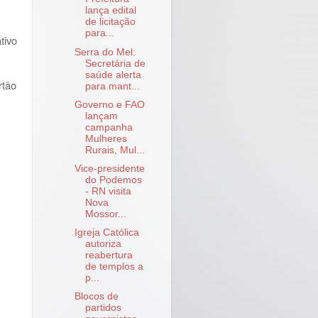
lança edital
de licitação
para...
tivo
Serra do Mel:
Secretária de
saúde alerta
rtão
para mant...
Governo e FAO
lançam
campanha
Mulheres
Rurais, Mul...
Vice-presidente
do Podemos
- RN visita
Nova
Mossor...
Igreja Católica
autoriza
reabertura
de templos a
p...
Blocos de
partidos