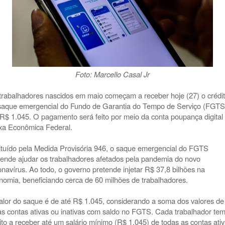
Foto: Marcello Casal Jr
trabalhadores nascidos em maio começam a receber hoje (27) o crédi
saque emergencial do Fundo de Garantia do Tempo de Serviço (FGTS
 R$ 1.045. O pagamento será feito por meio da conta poupança digital
xa Econômica Federal.
tituído pela Medida Provisória 946, o saque emergencial do FGTS
tende ajudar os trabalhadores afetados pela pandemia do novo
onavírus. Ao todo, o governo pretende injetar R$ 37,8 bilhões na
nomia, beneficiando cerca de 60 milhões de trabalhadores.
alor do saque é de até R$ 1.045, considerando a soma dos valores de
as contas ativas ou inativas com saldo no FGTS. Cada trabalhador te
eito a receber até um salário mínimo (R$ 1.045) de todas as contas ati