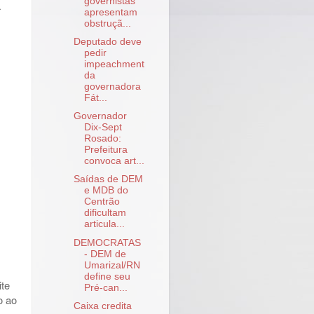
governistas
a
apresentam
obstruçã...
Deputado deve
pedir
impeachment
da
governadora
Fát...
Governador
Dix-Sept
Rosado:
Prefeitura
convoca art...
Saídas de DEM
e MDB do
Centrão
dificultam
articula...
DEMOCRATAS
- DEM de
Umarizal/RN
define seu
ite
Pré-can...
o ao
Caixa credita