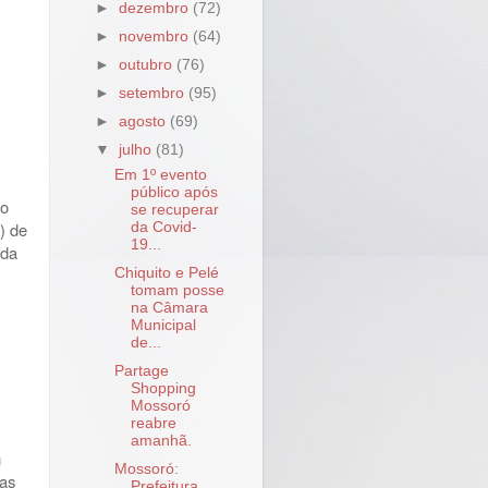
►
dezembro
(72)
►
novembro
(64)
►
outubro
(76)
►
setembro
(95)
►
agosto
(69)
▼
julho
(81)
Em 1º evento
público após
to
se recuperar
) de
da Covid-
19...
 da
Chiquito e Pelé
tomam posse
na Câmara
Municipal
de...
Partage
Shopping
Mossoró
reabre
amanhã.
m
Mossoró:
vas
Prefeitura