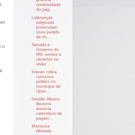
S
continuidade
do pag...
Lideranças
Bom
religiosas
protocolam
novo pedido
de im...
Senado e
e o
Governo do
RN: nomes e
cenários na
visão ...
da
Inavan cobra
concurso
público no
município de
Upan...
Gestão Allyson
Bezerra
anuncia
calendário de
pagam...
Marianna
Almeida