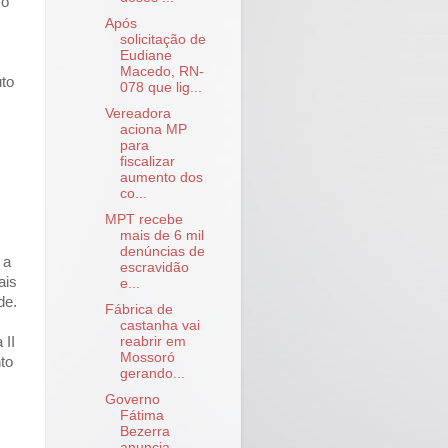
mo
Após
solicitação de
Eudiane
Macedo, RN-
uto
078 que lig...
Vereadora
aciona MP
para
fiscalizar
aumento dos
co...
MPT recebe
mais de 6 mil
denúncias de
 a
escravidão
ais
e...
de.
Fábrica de
castanha vai
 II
reabrir em
Mossoró
to
gerando...
Governo
Fátima
Bezerra
anuncia