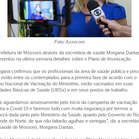
Foto: Assecom
refeitura de Mossoró através da secretária de saúde Morgana Danta
esentou na ultima semana detalhes sobre o Plano de Imunização.
gana confirmou que os profissionais da área de saúde pública e priv
 estão entre os contemplados para a primeira fase de acordo com o
no Nacional de Vacinação do Ministério, serão vacinados em suas
dades Básicas de Saúde (UBSs) e em seus postos de trabalho.
s aguardamos ansiosamente pelo início da campanha de vacinação
tra a Covid-19 e faremos tudo com muita segurança por termos a
teza dada tanto pelo Ministério da Saúde, quanto pelo Governo do Ri
nde do Norte, de que não faltarão agulhas e seringas”, diz a secretár
Saúde de Mossoró, Morgana Dantas.