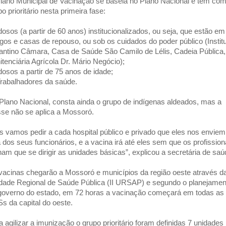
lano Municipal de Vacinação se baseia no Plano Nacional e tem co
o prioritário nesta primeira fase:
Idosos (a partir de 60 anos) institucionalizados, ou seja, que estão em
igos e casas de repouso, ou sob os cuidados do poder público (Instit
ntino Câmara, Casa de Saúde São Camilo de Lélis, Cadeia Pública,
itenciária Agrícola Dr. Mário Negócio);
Idosos a partir de 75 anos de idade;
Trabalhadores da saúde.
Plano Nacional, consta ainda o grupo de indígenas aldeados, mas a
sse não se aplica a Mossoró.
s vamos pedir a cada hospital público e privado que eles nos enviem
ta dos seus funcionários, e a vacina irá até eles sem que os profission
ham que se dirigir as unidades básicas”, explicou a secretária de saú
vacinas chegarão a Mossoró e municípios da região oeste através da
dade Regional de Saúde Pública (II URSAP) e segundo o planejamen
governo do estado, em 72 horas a vacinação começará em todas as
s da capital do oeste.
a agilizar a imunização o grupo prioritário foram definidas
7 unidades