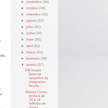
►
novembro
(44)
►
outubro
(34)
►
setembro
(42)
►
agosto
(52)
►
julho
(51)
►
junho
(34)
►
maio
(56)
s
►
abril
(61)
►
março
(61)
ada,
►
fevereiro
(48)
▼
janeiro
(57)
PM invade
festa de
suspeitos de
integrarem
facção ...
o
Aliança Covax
ia
enviará de
10 a 14
milhões de
doses ...