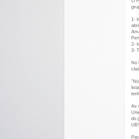
O P
grup
1- 
abr
Ama
Pen
2- 
3- 
No 
cla
"Nó
lis
ten
As 
Uni
do 
UBS
Par