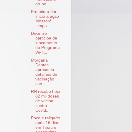
grupo...
Prefeitura dar
início a ação
Mossoró
Limpa.
Divanize
participa de
lançamento
do Programa
Wi-fi...
Morgana
Dantas
apresenta
detalhes de
vacinação
con...
RN recebe hoje
82 mil doses
de vacina
contra
Covid...
Poço é religado
após 16 dias
em Tibau e