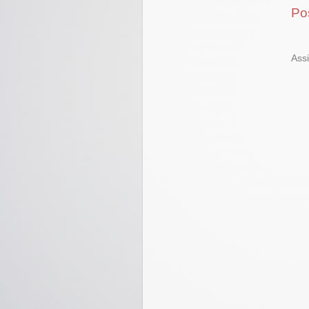
Po
Ass