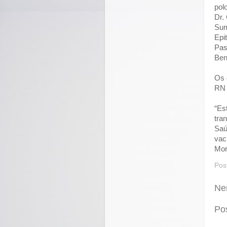
pol
Dr.
Sum
Epi
Pas
Ben
Os 
RN 
“Es
tra
Saú
vac
Mor
Pos
Ne
Po