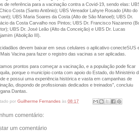
os de referência para a vacinação contra a Covid-
19, sendo elas: UB
 Chico Costa (Santo Antônio); UBS Vereador Lahyre Rosado (Alto do
aré); UBS Maria Soares da Costa (Alto de São Manoel); UBS Dr.
tácio da Costa Carvalho nos Pintos; UBS Dr. Francisco Nazareno (
tor); UBS Dr. José Leão (Alto da Conceição) e UBS Dr. Lucas
jamim (Abolição III).
cidadãos devem baixar em seus celulares o aplicativo conecteSUS 
Mais Vacina para fazer o registro das vacinas a ser aplicadas.
tamos prontos para começar a vacinação, e a população pode ficar
nquila, porque o município conta com apoio do Estado, do Ministério 
de e possui uma experiência histórica e vasta em campanhas de
inação, dispondo de profissionais dedicados e treinados”, concluiu
gana Dantas.
tado por
Guilherme Fernandes
às
08:17
nhum comentário:
star um comentário