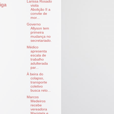
Larissa Rosado
iga
visita
Abolição II a
convite de
mor...
Governo
Allyson tem
primeira
mudança no
secretariado.
Médico
apresenta
escala de
trabalho
adulterada
par...
À beira do
colapso,
transporte
coletivo
busca reto...
Marcos
Medeiros
recebe
vereadora
Maristela e