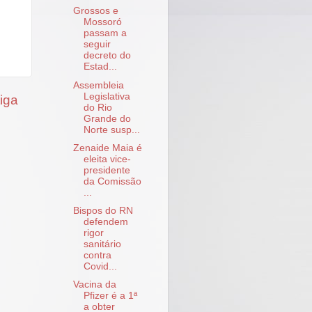
Grossos e
Mossoró
passam a
seguir
decreto do
Estad...
Assembleia
Legislativa
iga
do Rio
Grande do
Norte susp...
Zenaide Maia é
eleita vice-
presidente
da Comissão
...
Bispos do RN
defendem
rigor
sanitário
contra
Covid...
Vacina da
Pfizer é a 1ª
a obter