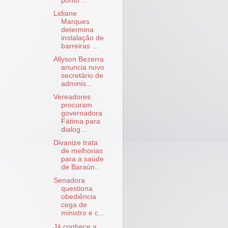
ponto ...
Lidiane
Marques
determina
instalação de
barreiras ...
Allyson Bezerra
anuncia novo
secretário de
adminis...
Vereadores
procuram
governadora
Fátima para
dialog...
Divanize trata
de melhorias
para a saúde
de Baraún...
Senadora
questiona
obediência
cega de
ministro e c...
Já conhece a