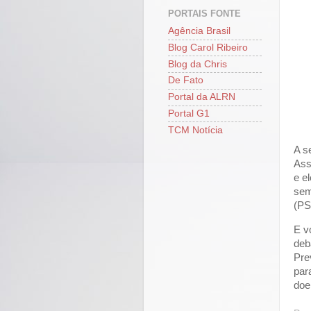
PORTAIS FONTE
Agência Brasil
Blog Carol Ribeiro
Blog da Chris
De Fato
Portal da ALRN
Portal G1
TCM Notícia
A s
Ass
e e
sem
(PS
E v
deb
Pre
par
doe