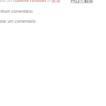
tado por
Guilherme Fernandes
às
04:35
nhum comentário:
star um comentário