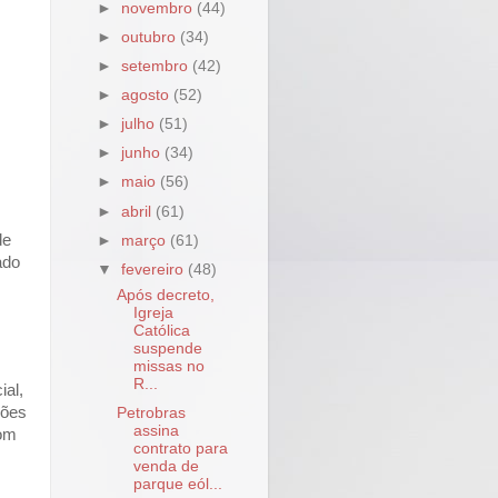
►
novembro
(44)
►
outubro
(34)
►
setembro
(42)
►
agosto
(52)
►
julho
(51)
►
junho
(34)
►
maio
(56)
►
abril
(61)
de
►
março
(61)
ado
▼
fevereiro
(48)
Após decreto,
Igreja
Católica
suspende
missas no
R...
ial,
sões
Petrobras
assina
com
contrato para
venda de
parque eól...