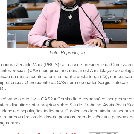
Foto: Reprodução
enadora Zenaide Maia (PROS) será a vice-presidente da Comissão 
untos Sociais (CAS) nos próximos dois anos! A instalação do colegi
leição da mesa aconteceram na manhã desta terça (23), em sessão
ipresencial. O presidente da CAS será o senador Sérgio Petecão
D).
ocê sabe o que faz a CAS? A Comissão é responsável por promover
ates, discutir e votar projetos sobre Saúde, Trabalho, Assistência Soc
vidência e populações indígenas. O colegiado tem, ainda, subcomis
a tratar dos direitos de idosos, pessoas com deficiência e pessoas 
nças raras.