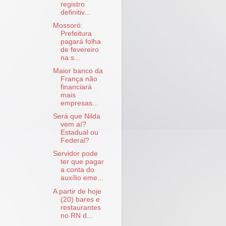
registro
definitiv...
Mossoró:
Prefeitura
pagará folha
de fevereiro
na s...
Maior banco da
França não
financiará
mais
empresas...
Será que Nilda
vem aí?
Estadual ou
Federal?
Servidor pode
ter que pagar
a conta do
auxílio eme...
A partir de hoje
(20) bares e
restaurantes
no RN d...