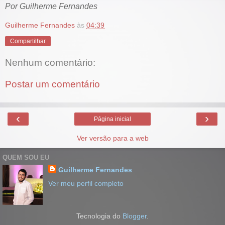
Por Guilherme Fernandes
Guilherme Fernandes
às
04:39
Compartilhar
Nenhum comentário:
Postar um comentário
‹
›
Página inicial
Ver versão para a web
QUEM SOU EU
Guilherme Fernandes
Ver meu perfil completo
Tecnologia do
Blogger
.