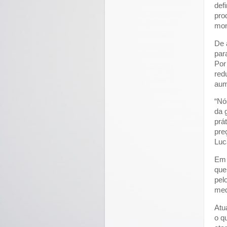
def
pro
mon
De 
par
Por
red
aum
“Nó
da 
prá
pre
Luc
Em 
que
pel
med
Atu
o q