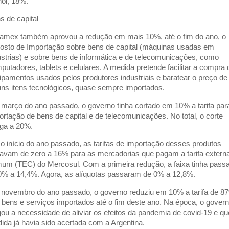
nol, 18%.
s de capital
amex também aprovou a redução em mais 10%, até o fim do ano, o
osto de Importação sobre bens de capital (máquinas usadas em
ústrias) e sobre bens de informática e de telecomunicações, como
putadores, tablets e celulares. A medida pretende facilitar a compra 
ipamentos usados pelos produtores industriais e baratear o preço de
uns itens tecnológicos, quase sempre importados.
março do ano passado, o governo tinha cortado em 10% a tarifa par
ortação de bens de capital e de telecomunicações. No total, o corte
ga a 20%.
 o início do ano passado, as tarifas de importação desses produtos
iavam de zero a 16% para as mercadorias que pagam a tarifa extern
um (TEC) do Mercosul. Com a primeira redução, a faixa tinha pass
0% a 14,4%. Agora, as alíquotas passaram de 0% a 12,8%.
novembro do ano passado, o governo reduziu em 10% a tarifa de 8
 bens e serviços importados até o fim deste ano. Na época, o gover
gou a necessidade de aliviar os efeitos da pandemia de covid-19 e qu
ida já havia sido acertada com a Argentina.