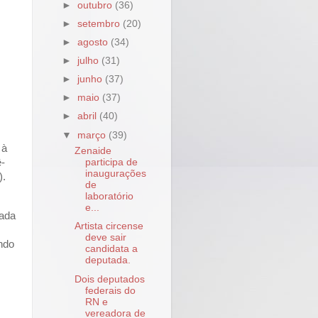
►
outubro
(36)
►
setembro
(20)
►
agosto
(34)
►
julho
(31)
►
junho
(37)
►
maio
(37)
►
abril
(40)
▼
março
(39)
 à
Zenaide
ê-
participa de
inaugurações
).
de
laboratório
e...
rada
Artista circense
deve sair
ando
candidata a
deputada.
Dois deputados
federais do
RN e
vereadora de