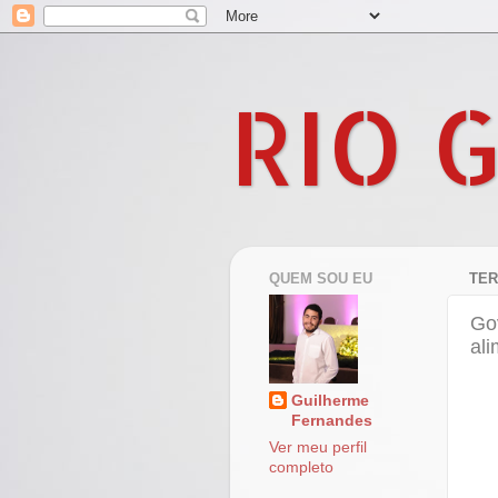
RIO 
QUEM SOU EU
TER
Go
ali
Guilherme
Fernandes
Ver meu perfil
completo