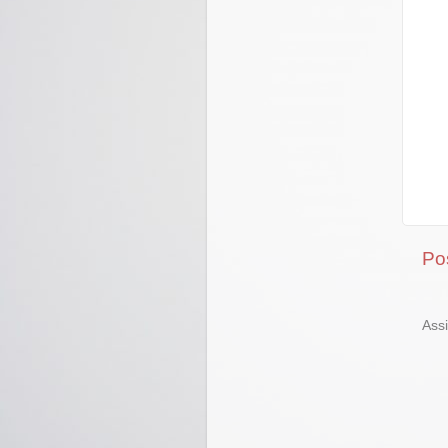
Po
Ass