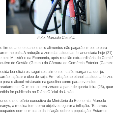
Foto: Marcello Casal Jr
 o fim do ano, o etanol e seis alimentos não pagarão imposto para
rarem no país. A redução a zero das alíquotas foi anunciada hoje (21)
te pelo Ministério da Economia, após reunião extraordinária do Comit
cutivo de Gestão (Gecex) da Câmara de Comércio Exterior (Camex
edida beneficia os seguintes alimentos: café, margarina, queijo,
arrão, açúcar e óleo de soja. Em relação ao etanol, a alíquota foi ze
to para o álcool misturado na gasolina como para o vendido
aradamente. O imposto será zerado a partir de quarta-feira (23), qu
edida for publicada no Diário Oficial da União.
undo o secretário-executivo do Ministério da Economia, Marcelo
ranys, a medida tem como objetivo segurar a inflação. “Estamos
ocupados com o impacto da inflação sobre a população. Estamos