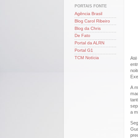
PORTAIS FONTE
Agência Brasil
Blog Carol Ribeiro
Blog da Chris
De Fato
Portal da ALRN
Portal G1
TCM Notícia
Até
ent
noi
Exe
A m
mac
tan
sep
a m
Seg
Gua
pre