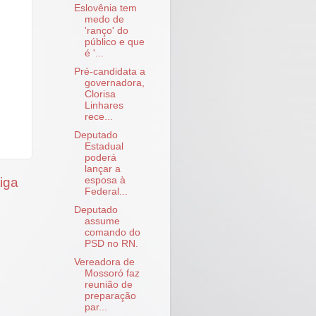
Eslovênia tem
medo de
'ranço' do
público e que
é '...
Pré-candidata a
governadora,
Clorisa
Linhares
rece...
Deputado
Estadual
poderá
lançar a
esposa à
iga
Federal...
Deputado
assume
comando do
PSD no RN.
Vereadora de
Mossoró faz
reunião de
preparação
par...