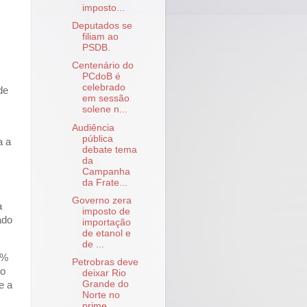
imposto...
Deputados se
filiam ao
PSDB.
Centenário do
PCdoB é
celebrado
de
em sessão
solene n...
Audiência
pública
a a
debate tema
da
Campanha
da Frate...
Governo zera
a
imposto de
ado
importação
de etanol e
de ...
7%
Petrobras deve
no
deixar Rio
Grande do
e a
Norte no
prime...