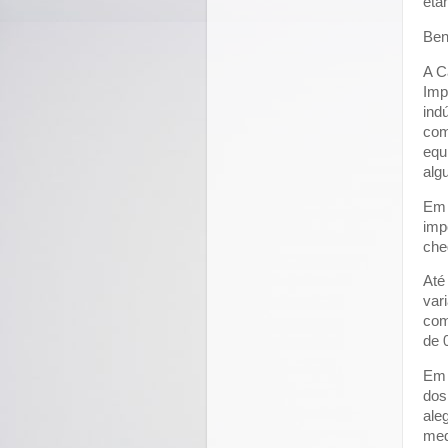
eta
Ben
A C
Imp
ind
com
equ
alg
Em 
imp
che
Até
var
com
de 
Em 
dos
ale
med