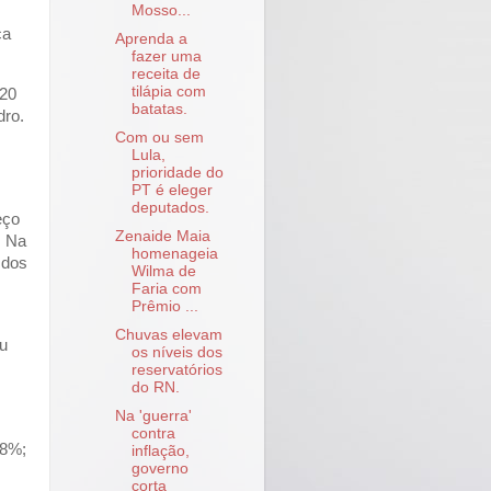
Mosso...
ca
Aprenda a
fazer uma
receita de
tilápia com
,20
batatas.
dro.
Com ou sem
Lula,
prioridade do
PT é eleger
deputados.
eço
Zenaide Maia
. Na
homenageia
 dos
Wilma de
Faria com
Prêmio ...
Chuvas elevam
ou
os níveis dos
reservatórios
do RN.
Na 'guerra'
contra
,8%;
inflação,
governo
corta