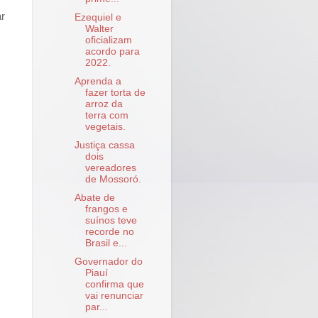
ar
Ezequiel e
Walter
oficializam
acordo para
2022.
Aprenda a
fazer torta de
arroz da
terra com
vegetais.
Justiça cassa
dois
vereadores
de Mossoró.
Abate de
frangos e
suínos teve
recorde no
Brasil e...
Governador do
Piauí
confirma que
vai renunciar
par...