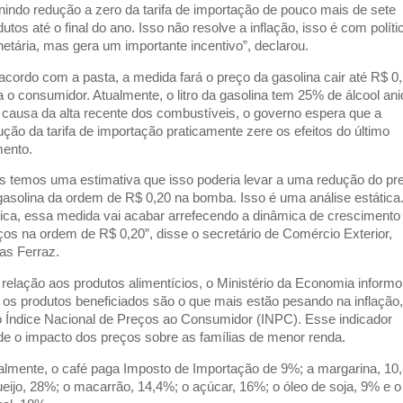
inindo redução a zero da tarifa de importação de pouco mais de sete
dutos até o final do ano. Isso não resolve a inflação, isso é com políti
etária, mas gera um importante incentivo”, declarou.
acordo com a pasta, a medida fará o preço da gasolina cair até R$ 0
a o consumidor. Atualmente, o litro da gasolina tem 25% de álcool ani
 causa da alta recente dos combustíveis, o governo espera que a
ução da tarifa de importação praticamente zere os efeitos do último
ento.
s temos uma estimativa que isso poderia levar a uma redução do pr
gasolina da ordem de R$ 0,20 na bomba. Isso é uma análise estática
tica, essa medida vai acabar arrefecendo a dinâmica de crescimento
ços na ordem de R$ 0,20”, disse o secretário de Comércio Exterior,
as Ferraz.
relação aos produtos alimentícios, o Ministério da Economia inform
 os produtos beneficiados são o que mais estão pesando na inflação,
o Índice Nacional de Preços ao Consumidor (INPC). Esse indicador
e o impacto dos preços sobre as famílias de menor renda.
almente, o café paga Imposto de Importação de 9%; a margarina, 10
ueijo, 28%; o macarrão, 14,4%; o açúcar, 16%; o óleo de soja, 9% e o