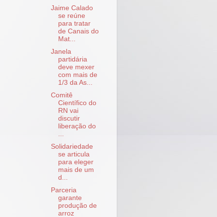
Jaime Calado
se reúne
para tratar
de Canais do
Mat...
Janela
partidária
deve mexer
com mais de
1/3 da As...
Comitê
Científico do
RN vai
discutir
liberação do
...
Solidariedade
se articula
para eleger
mais de um
d...
Parceria
garante
produção de
arroz