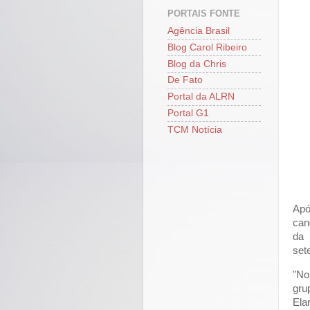
PORTAIS FONTE
Agência Brasil
Blog Carol Ribeiro
Blog da Chris
De Fato
Portal da ALRN
Portal G1
TCM Notícia
Apó
can
da 
set
"No
gru
Ela