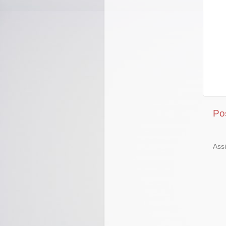
Po
Ass