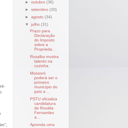
►
outubro
(36)
►
setembro
(20)
►
agosto
(34)
▼
julho
(31)
Prazo para
Declaração
do Imposto
sobre a
Proprieda...
Rosalba mostra
talento na
cozinha.
Mossoró
poderá ser o
primeiro
ré-
município do
país a ...
o
PSTU oficializa
candidatura
de Rosália
Fernandes
m
a...
im",
Aprenda uma