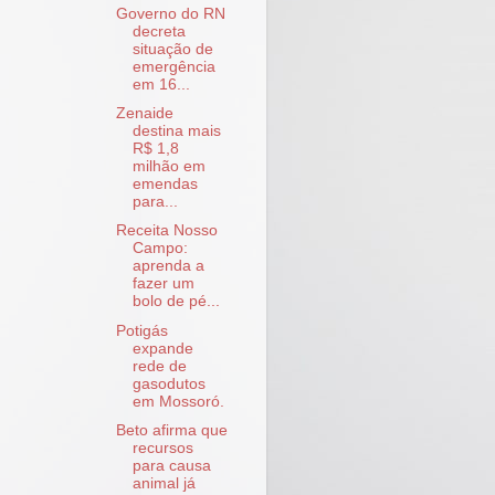
Governo do RN
decreta
situação de
emergência
em 16...
Zenaide
destina mais
R$ 1,8
milhão em
emendas
para...
Receita Nosso
Campo:
aprenda a
fazer um
bolo de pé...
Potigás
expande
rede de
gasodutos
em Mossoró.
Beto afirma que
recursos
para causa
animal já