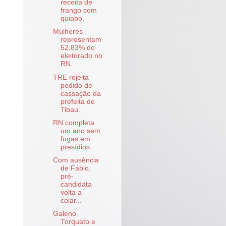
receita de
frango com
quiabo.
Mulheres
representam
52,83% do
eleitorado no
RN.
TRE rejeita
pedido de
cassação da
prefeita de
Tibau.
RN completa
um ano sem
fugas em
presídios.
Com ausência
de Fábio,
pré-
candidata
volta a
colar...
Galeno
Torquato e