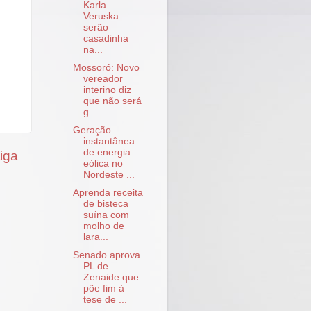
Karla
Veruska
serão
casadinha
na...
Mossoró: Novo
vereador
interino diz
que não será
g...
Geração
instantânea
de energia
iga
eólica no
Nordeste ...
Aprenda receita
de bisteca
suína com
molho de
lara...
Senado aprova
PL de
Zenaide que
põe fim à
tese de ...