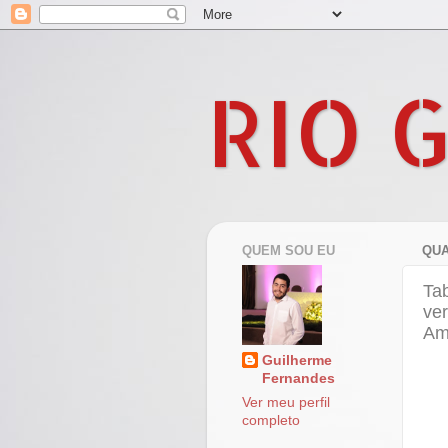
RIO 
QUEM SOU EU
QUA
Tab
ve
Am
Guilherme
Fernandes
Ver meu perfil
completo