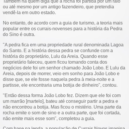
Também há quem diga que a rocha foi partida por um raio
ou até mesmo por um antigo fazendeiro, que pretendia
vendê-la em outro estado.
No entanto, de acordo com a guia de turismo, a teoria mais
popular entre os currais-novenses para a história da Pedra
do Sino é outra.
"A pedra fica em uma propriedade rural denominada Lagoa
do Santo. E a história dessa pedra se confunde com a
história do proprietário, Lulu da Areia. Quando esse
proprietário faleceu, quem ficou tomando conta dos
negócios dele foi um senhor chamado João Lobo. E Lulu da
Areia, depois de morrer, veio em sonho para João Lobo e
disse que, se ele fosse naquela pedra à meia-noite e a
partisse, ele encontraria uma botija de dinheiro", contou.
"Então dessa forma João Lobo fez. Dizem que ele foi com
um marrão [martelo], bateu até conseguir partir a pedra e
não encontrou a botija. Mas ficou o mistério. Uma parte da
rocha emite o som de sino e a outra parte, que foi cortada,
não emite mais esse som", completou a guia.
Com base na lenda, a população de Currais Novos imagina