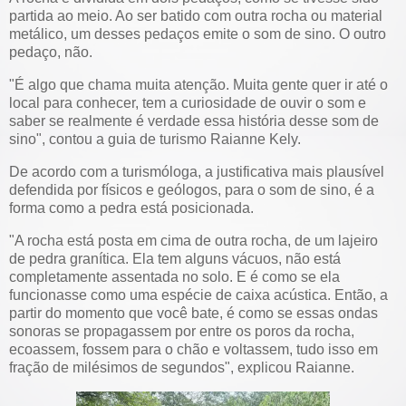
partida ao meio. Ao ser batido com outra rocha ou material
metálico, um desses pedaços emite o som de sino. O outro
pedaço, não.
"É algo que chama muita atenção. Muita gente quer ir até o
local para conhecer, tem a curiosidade de ouvir o som e
saber se realmente é verdade essa história desse som de
sino", contou a guia de turismo Raianne Kely.
De acordo com a turismóloga, a justificativa mais plausível
defendida por físicos e geólogos, para o som de sino, é a
forma como a pedra está posicionada.
"A rocha está posta em cima de outra rocha, de um lajeiro
de pedra granítica. Ela tem alguns vácuos, não está
completamente assentada no solo. E é como se ela
funcionasse como uma espécie de caixa acústica. Então, a
partir do momento que você bate, é como se essas ondas
sonoras se propagassem por entre os poros da rocha,
ecoassem, fossem para o chão e voltassem, tudo isso em
fração de milésimos de segundos", explicou Raianne.