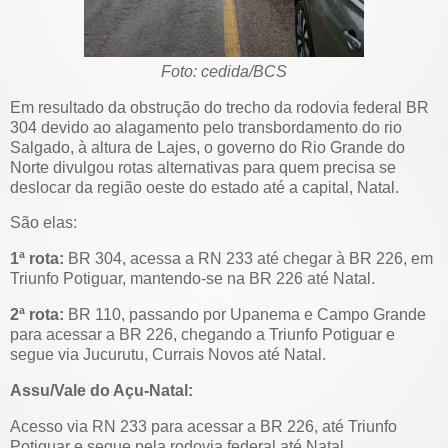
Foto: cedida/BCS
Em resultado da obstrução do trecho da rodovia federal BR
304 devido ao alagamento pelo transbordamento do rio
Salgado, à altura de Lajes, o governo do Rio Grande do
Norte divulgou rotas alternativas para quem precisa se
deslocar da região oeste do estado até a capital, Natal.
São elas:
1ª rota:
BR 304, acessa a RN 233 até chegar à BR 226, em
Triunfo Potiguar, mantendo-se na BR 226 até Natal.
2ª rota:
BR 110, passando por Upanema e Campo Grande
para acessar a BR 226, chegando a Triunfo Potiguar e
segue via Jucurutu, Currais Novos até Natal.
Assu/Vale do Açu-Natal:
Acesso via RN 233 para acessar a BR 226, até Triunfo
Potiguar e segue pela rodovia federal até Natal.