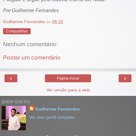
Por Guilherme Fernandes
Guilherme Fernandes
às
06:32
Compartilhar
Nenhum comentário:
Postar um comentário
‹
›
Página inicial
Ver versão para a web
QUEM SOU EU
Guilherme Fernandes
Ver meu perfil completo