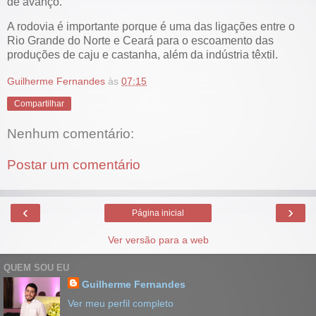
de avanço.
A rodovia é importante porque é uma das ligações entre o
Rio Grande do Norte e Ceará para o escoamento das
produções de caju e castanha, além da indústria têxtil.
Guilherme Fernandes
às
07:15
Compartilhar
Nenhum comentário:
Postar um comentário
‹
›
Página inicial
Ver versão para a web
QUEM SOU EU
Guilherme Fernandes
Ver meu perfil completo