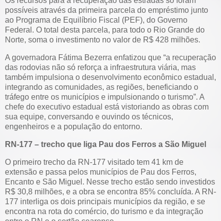
Os recursos para a recuperação das estradas só foram
possíveis através da primeira parcela do empréstimo junto
ao Programa de Equilíbrio Fiscal (PEF), do Governo
Federal. O total desta parcela, para todo o Rio Grande do
Norte, soma o investimento no valor de R$ 428 milhões.
A governadora Fátima Bezerra enfatizou que “a recuperação
das rodovias não só reforça a infraestrutura viária, mas
também impulsiona o desenvolvimento econômico estadual,
integrando as comunidades, as regiões, beneficiando o
tráfego entre os municípios e impulsionando o turismo”. A
chefe do executivo estadual está vistoriando as obras com
sua equipe, conversando e ouvindo os técnicos,
engenheiros e a população do entorno.
RN-177 – trecho que liga Pau dos Ferros a São Miguel
O primeiro trecho da RN-177 visitado tem 41 km de
extensão e passa pelos municípios de Pau dos Ferros,
Encanto e São Miguel. Nesse trecho estão sendo investidos
R$ 30,8 milhões, e a obra se encontra 85% concluída. A RN-
177 interliga os dois principais municípios da região, e se
encontra na rota do comércio, do turismo e da integração