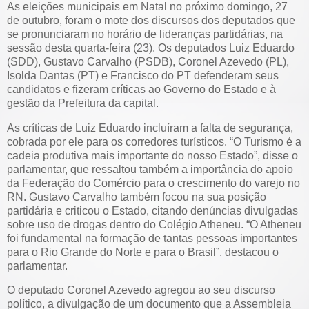
As eleições municipais em Natal no próximo domingo, 27
de outubro, foram o mote dos discursos dos deputados que
se pronunciaram no horário de lideranças partidárias, na
sessão desta quarta-feira (23). Os deputados Luiz Eduardo
(SDD), Gustavo Carvalho (PSDB), Coronel Azevedo (PL),
Isolda Dantas (PT) e Francisco do PT defenderam seus
candidatos e fizeram críticas ao Governo do Estado e à
gestão da Prefeitura da capital.
As críticas de Luiz Eduardo incluíram a falta de segurança,
cobrada por ele para os corredores turísticos. “O Turismo é a
cadeia produtiva mais importante do nosso Estado”, disse o
parlamentar, que ressaltou também a importância do apoio
da Federação do Comércio para o crescimento do varejo no
RN. Gustavo Carvalho também focou na sua posição
partidária e criticou o Estado, citando denúncias divulgadas
sobre uso de drogas dentro do Colégio Atheneu. “O Atheneu
foi fundamental na formação de tantas pessoas importantes
para o Rio Grande do Norte e para o Brasil”, destacou o
parlamentar.
O deputado Coronel Azevedo agregou ao seu discurso
político, a divulgação de um documento que a Assembleia