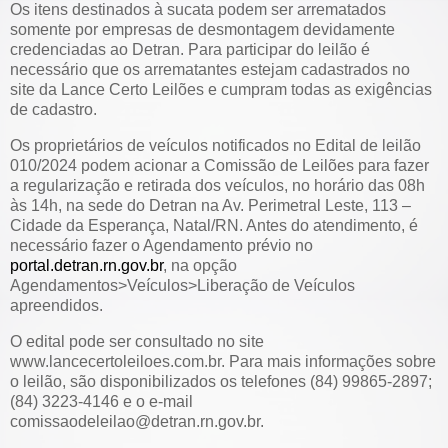
Os itens destinados à sucata podem ser arrematados
somente por empresas de desmontagem devidamente
credenciadas ao Detran. Para participar do leilão é
necessário que os arrematantes estejam cadastrados no
site da Lance Certo Leilões e cumpram todas as exigências
de cadastro.
Os proprietários de veículos notificados no Edital de leilão
010/2024 podem acionar a Comissão de Leilões para fazer
a regularização e retirada dos veículos, no horário das 08h
às 14h, na sede do Detran na Av. Perimetral Leste, 113 –
Cidade da Esperança, Natal/RN. Antes do atendimento, é
necessário fazer o Agendamento prévio no
portal.detran.rn.gov.br
, na opção
Agendamentos>Veículos>Liberação de Veículos
apreendidos.
O edital pode ser consultado no site
www.lancecertoleiloes.com.br. Para mais informações sobre
o leilão, são disponibilizados os telefones (84) 99865-2897;
(84) 3223-4146 e o e-mail
comissaodeleilao@detran.rn.gov.br.