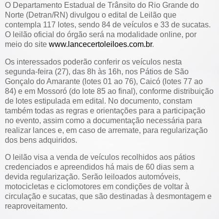
O Departamento Estadual de Trânsito do Rio Grande do
Norte (Detran/RN) divulgou o edital de Leilão que
contempla 117 lotes, sendo 84 de veículos e 33 de sucatas.
O leilão oficial do órgão será na modalidade online, por
meio do site
www.lancecertoleiloes.com.br
.
Os interessados poderão conferir os veículos nesta
segunda-feira (27), das 8h às 16h, nos Pátios de São
Gonçalo do Amarante (lotes 01 ao 76), Caicó (lotes 77 ao
84) e em Mossoró (do lote 85 ao final), conforme distribuição
de lotes estipulada em edital. No documento, constam
também todas as regras e orientações para a participação
no evento, assim como a documentação necessária para
realizar lances e, em caso de arremate, para regularização
dos bens adquiridos.
O leilão visa a venda de veículos recolhidos aos pátios
credenciados e apreendidos há mais de 60 dias sem a
devida regularização. Serão leiloados automóveis,
motocicletas e ciclomotores em condições de voltar à
circulação e sucatas, que são destinadas à desmontagem e
reaproveitamento.