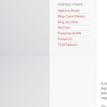
PORTAIS FONTE
Agência Brasil
Blog Carol Ribeiro
Blog da Chris
De Fato
Portal da ALRN
Portal G1
TCM Notícia
A r
Agr
fei
reg
Os 