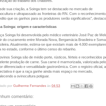
orização do trabalho dos criadores.
sde sua criação, a Soinga tem se destacado no mercado de
nocultura e ultrapassado as fronteiras do RN. Com o reconhecimento
edito que os ganhos para os produtores serão significativos”, destaco
a Soinga: origem e características
aça Soinga foi desenvolvida pelo médico veterinário José Paz de Mel
tir do cruzamento entre Morada Nova, Bergamácia Brasileira e Somal
sileira. Atualmente, estima-se que existam mais de 4.000 exemplare
a no estado, conforme o último censo do rebanho.
ovinos Soinga são de médio porte, rústicos, férteis e reconhecidos p
elente produção de carne. Sua carne é marmorizada, valorizada pelo
or diferenciado e versatilidade gastronômica. Com o registro oficial, a
ectativa é que a raça ganhe ainda mais espaço no mercado,
talecendo a ovinocultura potiguar.
tado por
Guilherme Fernandes
às
04:53
nhum comentário: