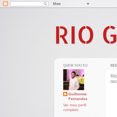
RIO 
QUEM SOU EU
SEG
Ri
rec
Guilherme
Fernandes
Ver meu perfil
completo