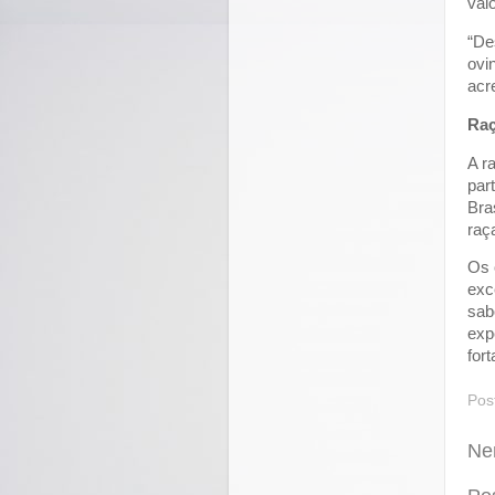
val
“De
ovi
acr
Raç
A r
par
Bra
raç
Os 
exc
sab
exp
for
Pos
Ne