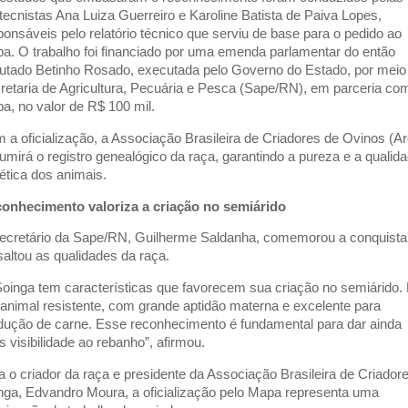
tecnistas Ana Luiza Guerreiro e Karoline Batista de Paiva Lopes,
ponsáveis pelo relatório técnico que serviu de base para o pedido ao
a. O trabalho foi financiado por uma emenda parlamentar do então
utado Betinho Rosado, executada pelo Governo do Estado, por meio
retaria de Agricultura, Pecuária e Pesca (Sape/RN), em parceria co
a, no valor de R$ 100 mil.
 a oficialização, a Associação Brasileira de Criadores de Ovinos (A
umirá o registro genealógico da raça, garantindo a pureza e a qualid
ética dos animais.
onhecimento valoriza a criação no semiárido
ecretário da Sape/RN, Guilherme Saldanha, comemorou a conquista
saltou as qualidades da raça.
Soinga tem características que favorecem sua criação no semiárido.
animal resistente, com grande aptidão materna e excelente para
dução de carne. Esse reconhecimento é fundamental para dar ainda
s visibilidade ao rebanho”, afirmou.
a o criador da raça e presidente da Associação Brasileira de Criador
nga, Edvandro Moura, a oficialização pelo Mapa representa uma