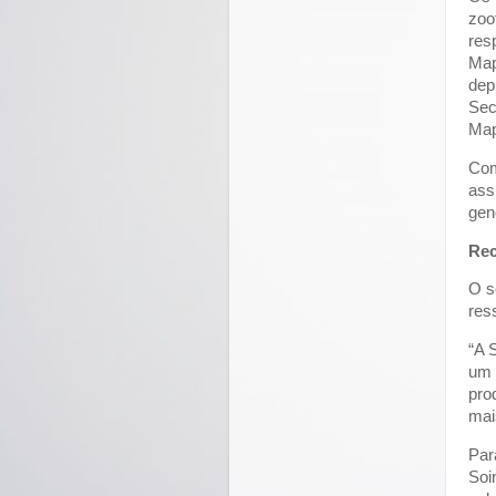
zoo
res
Map
dep
Sec
Map
Com
ass
gen
Rec
O s
res
“A 
um 
pro
mai
Par
Soi