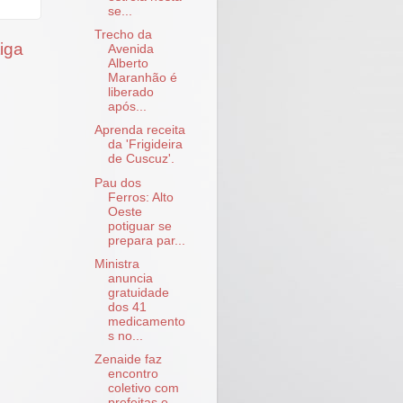
se...
Trecho da
iga
Avenida
Alberto
Maranhão é
liberado
após...
Aprenda receita
da 'Frigideira
de Cuscuz'.
Pau dos
Ferros: Alto
Oeste
potiguar se
prepara par...
Ministra
anuncia
gratuidade
dos 41
medicamento
s no...
Zenaide faz
encontro
coletivo com
prefeitas e