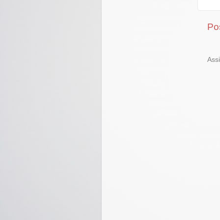
Po
Ass