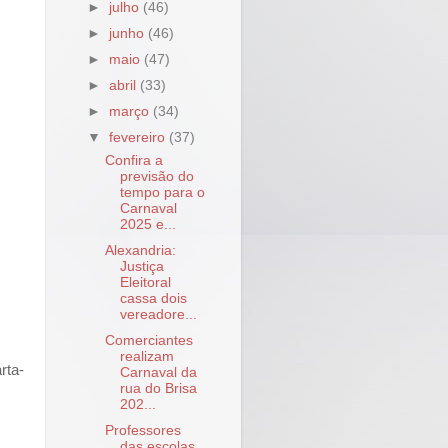
►
julho
(46)
►
junho
(46)
►
maio
(47)
►
abril
(33)
►
março
(34)
▼
fevereiro
(37)
Confira a
previsão do
tempo para o
Carnaval
2025 e...
Alexandria:
Justiça
Eleitoral
cassa dois
vereadore...
Comerciantes
realizam
rta-
Carnaval da
rua do Brisa
202...
Professores
das escolas