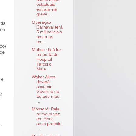
estaduais
entram em
greve ...
Operação
 da
Carnaval terá
m o
5 mil policiais
nas ruas
em...
rco)
Mulher dá à luz
ade
na porta do
Hospital
Tarcísio
Maia...
Walter Alves
 e
deverá
assumir
Governo do
 É
Estado mas
...
Mossoró: Pela
primeira vez
em cinco
anos prefeito
es
...