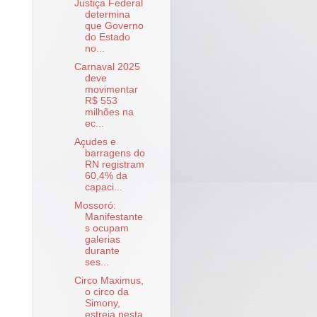
Justiça Federal
determina
que Governo
do Estado
no...
Carnaval 2025
deve
movimentar
R$ 553
milhões na
ec...
Açudes e
barragens do
RN registram
60,4% da
capaci...
Mossoró:
Manifestante
s ocupam
galerias
durante
ses...
Circo Maximus,
o circo da
Simony,
estreia nesta