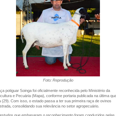
Foto: Reprodução
aça potiguar Soinga foi oficialmente reconhecida pelo Ministério da
icultura e Pecuária (Mapa), conforme portaria publicada na última qua
ra (29). Com isso, o estado passa a ter sua primeira raça de ovinos
istrada, consolidando sua relevância no setor agropecuário.
estudos que embasaram o reconhecimento foram conduzidos pelas