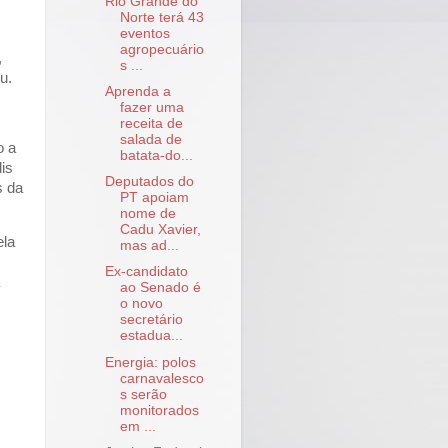
Rio Grande do
Norte terá 43
eventos
agropecuário
,
s ...
u.
Aprenda a
fazer uma
receita de
salada de
o a
batata-do...
is
Deputados do
s da
PT apoiam
nome de
Cadu Xavier,
ela
mas ad...
Ex-candidato
ao Senado é
o novo
secretário
estadua...
Energia: polos
carnavalesco
s serão
monitorados
em ...