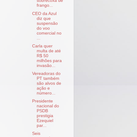
sobrecoxa de
frango...
CEO da Azul
diz que
suspensão
do voo
comercial no
...
Carla quer
multa de até
R$ 50
milhões para
invasão...
Vereadoras do
PT também
são alvos de
ação e
número...
Presidente
nacional do
PSDB
prestigia
Ezequiel
par...
Seis