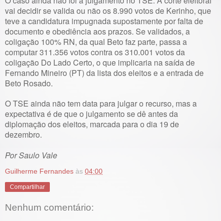
O caso ainda não foi a julgamento no TSE. A corte eleitoral
vai decidir se valida ou não os 8.990 votos de Kerinho, que
teve a candidatura impugnada supostamente por falta de
documento e obediência aos prazos. Se validados, a
coligação 100% RN, da qual Beto faz parte, passa a
computar 311.356 votos contra os 310.001 votos da
coligação Do Lado Certo, o que implicaria na saída de
Fernando Mineiro (PT) da lista dos eleitos e a entrada de
Beto Rosado.
O TSE ainda não tem data para julgar o recurso, mas a
expectativa é de que o julgamento se dê antes da
diplomação dos eleitos, marcada para o dia 19 de
dezembro.
Por Saulo Vale
Guilherme Fernandes
às
04:00
Compartilhar
Nenhum comentário: