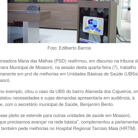
Foto: Edilberto Barros
ereadora Maria das Malhas (PSD) reafirmou, em discurso na tribuna d
ara Municipal de Mossoró, na sessão desta quarta-feira (7), trabalho
manente em prol de melhorias em Unidades Básicas de Saúde (UBSs
soró.
o exemplo, citou o caso da UBS do bairro Alameda dos Cajueiros, o
statou necessidades e cujas demandas apresentaria em audiência, à
de, com o secretário municipal de Saúde, Benjamim Bento.
esse pleito se estende para outras unidades de saúde em Mossoró,
que precisamos avançar na rede básica”, complementou a parlamentar
 também pede melhorias no Hospital Regional Tarcísio Maia (HRTM).