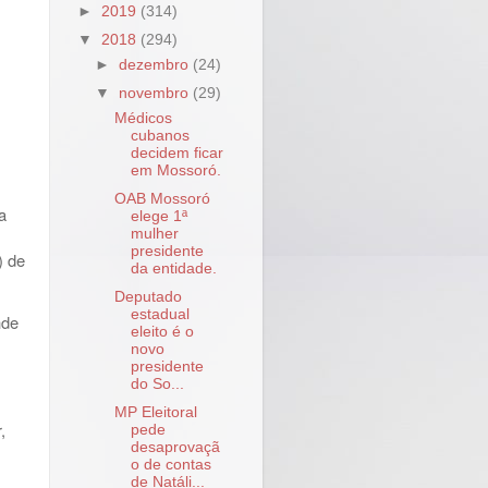
►
2019
(314)
▼
2018
(294)
►
dezembro
(24)
▼
novembro
(29)
Médicos
cubanos
decidem ficar
em Mossoró.
OAB Mossoró
a
elege 1ª
mulher
presidente
) de
da entidade.
Deputado
estadual
nde
eleito é o
novo
presidente
do So...
MP Eleitoral
,
pede
desaprovaçã
o de contas
de Natáli...