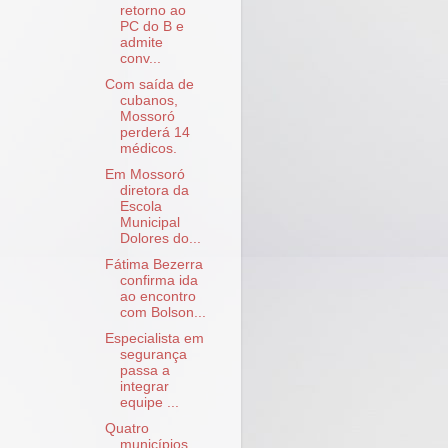
retorno ao
PC do B e
admite
conv...
Com saída de
cubanos,
Mossoró
perderá 14
médicos.
Em Mossoró
diretora da
Escola
Municipal
Dolores do...
Fátima Bezerra
confirma ida
ao encontro
com Bolson...
Especialista em
segurança
passa a
integrar
equipe ...
Quatro
municípios