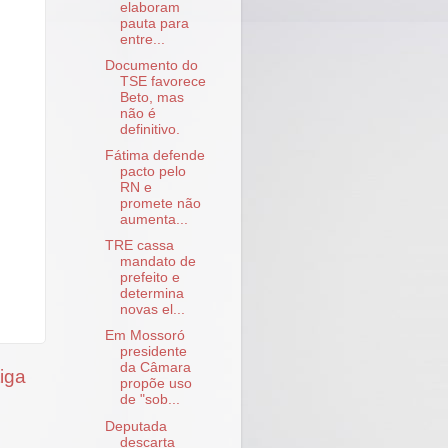
elaboram
pauta para
entre...
Documento do
TSE favorece
Beto, mas
não é
definitivo.
Fátima defende
pacto pelo
RN e
promete não
aumenta...
TRE cassa
mandato de
prefeito e
determina
novas el...
Em Mossoró
presidente
da Câmara
iga
propõe uso
de "sob...
Deputada
descarta