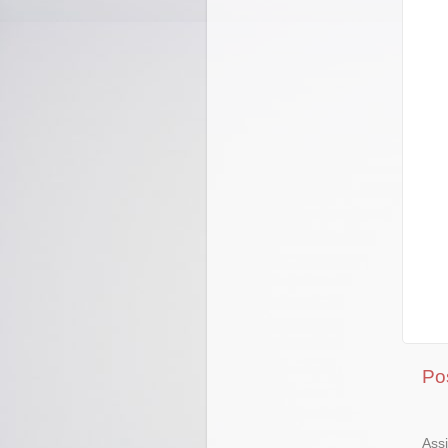
Po
Ass