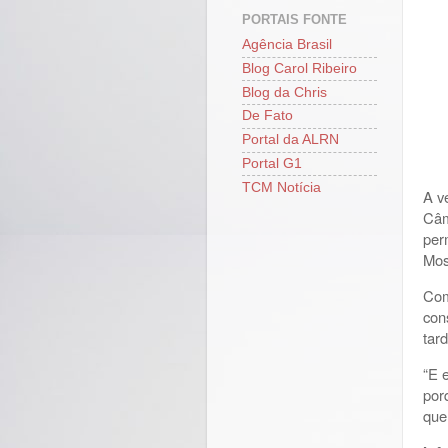
PORTAIS FONTE
Agência Brasil
Blog Carol Ribeiro
Blog da Chris
De Fato
Portal da ALRN
Portal G1
TCM Notícia
A v
Câm
per
Mos
Com
con
tar
“E 
por
que