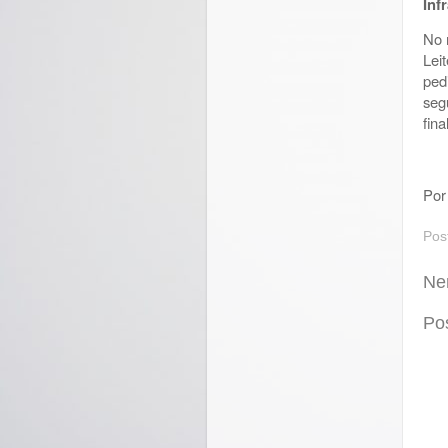
Inf
No 
Lei
ped
seg
fina
Por
Pos
Ne
Po