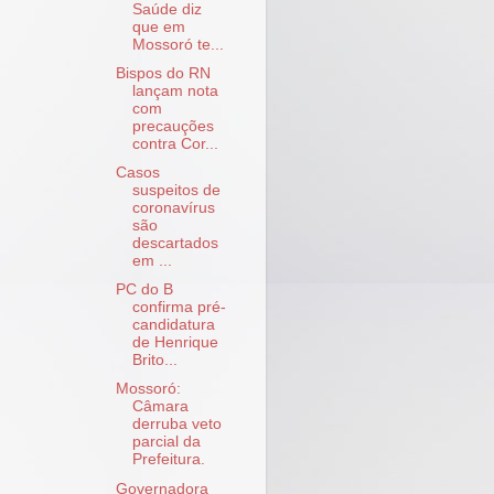
Saúde diz
que em
Mossoró te...
Bispos do RN
lançam nota
com
precauções
contra Cor...
Casos
suspeitos de
coronavírus
são
descartados
em ...
PC do B
confirma pré-
candidatura
de Henrique
Brito...
Mossoró:
Câmara
derruba veto
parcial da
Prefeitura.
Governadora