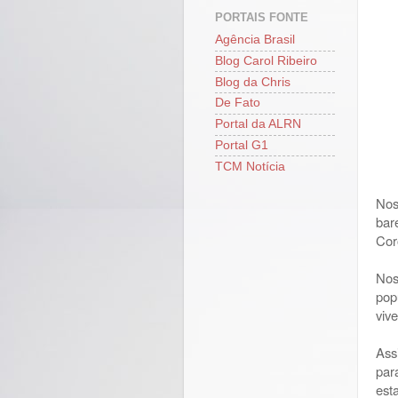
PORTAIS FONTE
Agência Brasil
Blog Carol Ribeiro
Blog da Chris
De Fato
Portal da ALRN
Portal G1
TCM Notícia
Nos
bar
Cor
Nos
pop
viv
Ass
par
est