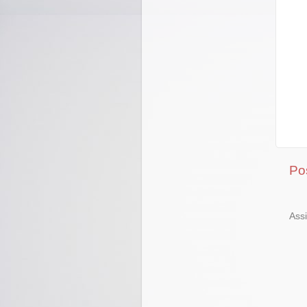
Po
Ass