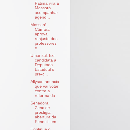
Fátima virá a
Mossoró
acompanhar
agend...
Mossoró:
Câmara
aprova
reajuste dos
professores
e ...
Umarizal: Ex-
candidata a
Deputada
Estadual é
pré-c...
Allyson anuncia
que vai votar
contra a
reforma da ...
Senadora
Zenaide
prestigia
abertura da
Feneciti em...
Continua o