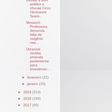
Devido a bom
público e
chuvas Circo
Hermanos
Suare...
Mossoró:
Professora
denuncia
falta de
oxigênio
nas...
Umarizal
recebe
emenda
parlamentar
para
investimen...
►
fevereiro
(22)
►
janeiro
(25)
►
2019
(314)
►
2018
(294)
►
2017
(65)