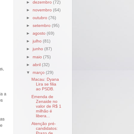
►
dezembro
(72)
►
novembro
(64)
►
outubro
(76)
►
setembro
(95)
►
agosto
(69)
►
julho
(81)
►
junho
(87)
►
maio
(75)
►
abril
(32)
s,
▼
março
(29)
Macau: Dyana
Lira se filia
ao PSDB.
da a
Emenda de
es
Zenaide no
valor de R$ 1
milhão é
libera...
las
Atenção pré-
 e
candidatos:
Prazo de