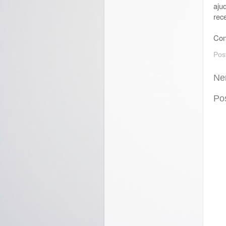
aju
rec
Con
Pos
Ne
Po