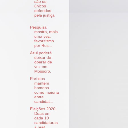
são os
únicos
deferidos
pela justiça
...
Pesquisa
mostra, mais
uma vez,
favoritismo
por Ros...
Azul poderá
deixar de
operar de
vez em
Mossoró.
Partidos
mantêm
homens
como maioria
entre
candidat...
Eleições 2020:
Duas em
cada 10
candidaturas
a pref...