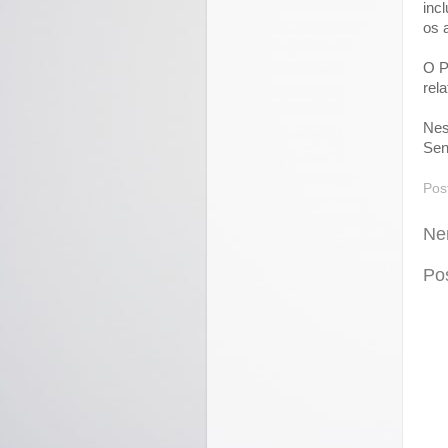
inc
os 
O P
rel
Nes
Sen
Pos
Ne
Po