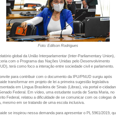
Foto: Edilson Rodrigues
elatório global da União Interparlamentar (Inter-Parliamentary Union)
ceria com o Programa das Nações Unidas pelo Desenvolvimento
UD), terá como foco a interação entre sociedade civil e parlamento.
onvite para contribuir com o documento da IPU/PNUD surgiu após
aide transformar em projeto de lei a primeira sugestão legislativa
esentada em Língua Brasileira de Sinais (Libras), via portal e-cidadan
Senado Federal. Em vídeo, uma estudante surda de Santa Maria, no
trito Federal, relatou a dificuldade de se comunicar com os colegas d
a, mesmo em se tratando de uma escola inclusiva.
aide se inspirou nessa demanda para apresentar o PL 5961/2019, q