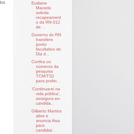
dos
Eudiane
Macedo
solicita
recapeament
o da RN-012
de ...
Governo do RN
transfere
ponto
facultativo do
Dia d...
Confira os
números da
pesquisa
TCM/TS2
para prefei...
‘Continuarei na
vida pública’,
assegura ex-
candida...
Gilberto Martins
abre e
anuncia Aisa
para
candidat...