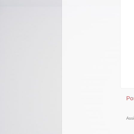
Po
Ass