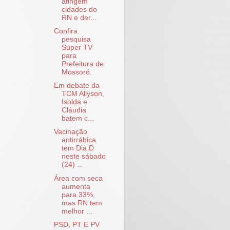
atingem
cidades do
RN e der...
Confira
pesquisa
Super TV
para
Prefeitura de
Mossoró.
Em debate da
TCM Allyson,
Isolda e
Cláudia
batem c...
Vacinação
antirrábica
tem Dia D
neste sábado
(24) ...
Área com seca
aumenta
para 33%,
mas RN tem
melhor ...
PSD, PT E PV