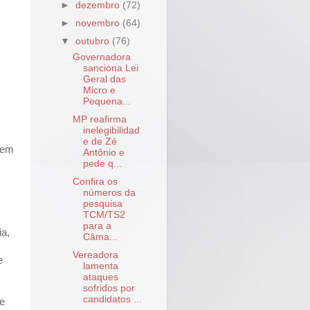
►
dezembro
(72)
►
novembro
(64)
▼
outubro
(76)
Governadora
sanciona Lei
Geral das
Micro e
Pequena...
MP reafirma
inelegibilidad
e de Zé
, em
Antônio e
pede q...
Confira os
números da
pesquisa
TCM/TS2
para a
ia,
Câma...
Vereadora
e
lamenta
ataques
sofridos por
candidatos ...
ue