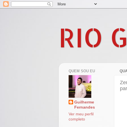
RIO 
QUEM SOU EU
QUA
Zen
par
Guilherme
Fernandes
Ver meu perfil
completo