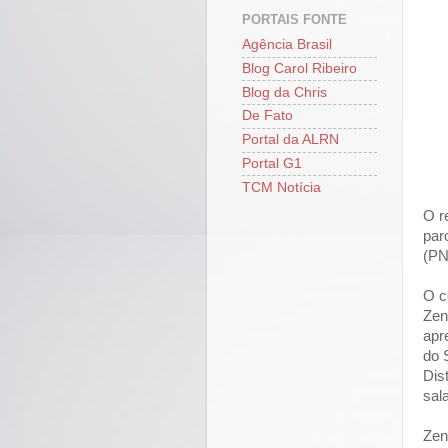
PORTAIS FONTE
Agência Brasil
Blog Carol Ribeiro
Blog da Chris
De Fato
Portal da ALRN
Portal G1
TCM Notícia
O r
par
(PN
O c
Zen
apr
do 
Dis
sal
Zen