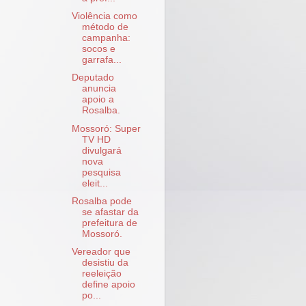
Violência como
método de
campanha:
socos e
garrafa...
Deputado
anuncia
apoio a
Rosalba.
Mossoró: Super
TV HD
divulgará
nova
pesquisa
eleit...
Rosalba pode
se afastar da
prefeitura de
Mossoró.
Vereador que
desistiu da
reeleição
define apoio
po...