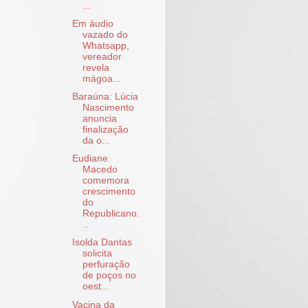
...
Em áudio
vazado do
Whatsapp,
vereador
revela
mágoa...
Baraúna: Lúcia
Nascimento
anuncia
finalização
da o...
Eudiane
Macedo
comemora
crescimento
do
Republicano.
..
Isolda Dantas
solicita
perfuração
de poços no
oest...
Vacina da