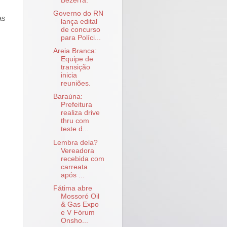
Bezerra.
Governo do RN
as
lança edital
de concurso
para Políci...
Areia Branca:
Equipe de
transição
inicia
reuniões.
Baraúna:
Prefeitura
realiza drive
thru com
teste d...
Lembra dela?
Vereadora
recebida com
carreata
após ...
Fátima abre
Mossoró Oil
& Gas Expo
e V Fórum
Onsho...