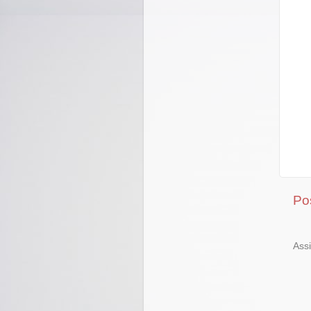
Po
Ass