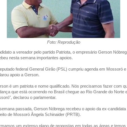
Foto: Reprodução
didato a vereador pelo partido Patriota, o empresário Gerson Nóbre
ebeu nesta semana importantes apoios.
eputado federal General Girão (PSL) cumpriu agenda em Mossoró e
larou apoio a Gerson.
rson é um patriota e nome qualificado. Nós precisamos fazer com q
ança que está ocorrendo no Brasil chegue ao Rio Grande do Norte 
soró", declarou o parlamentar.
semana passada, Gerson Nóbrega recebeu o apoio da ex-candidata
feito de Mossoró Ângela Schinaider (PRTB).
rmamos um extenso plano de propostas em todas as áreas e temos