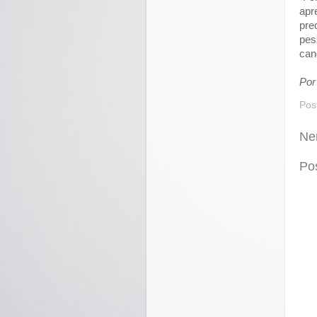
apr
pre
pes
can
Por
Pos
Ne
Po