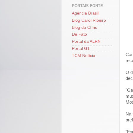
PORTAIS FONTE
Agência Brasil
Blog Carol Ribeiro
Blog da Chris
De Fato
Portal da ALRN
Portal G1
Can
TCM Notícia
rec
O d
dec
"Ge
mud
Mos
Na 
pre
"Fo