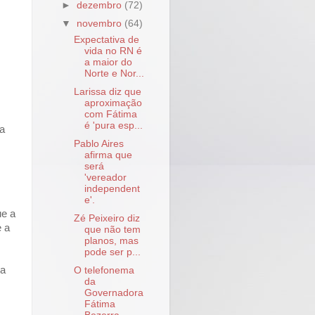
►
dezembro
(72)
▼
novembro
(64)
Expectativa de
vida no RN é
a maior do
Norte e Nor...
Larissa diz que
aproximação
com Fátima
é 'pura esp...
ga
Pablo Aires
afirma que
será
'vereador
independent
e'.
ue a
Zé Peixeiro diz
e a
que não tem
planos, mas
pode ser p...
 a
O telefonema
da
Governadora
Fátima