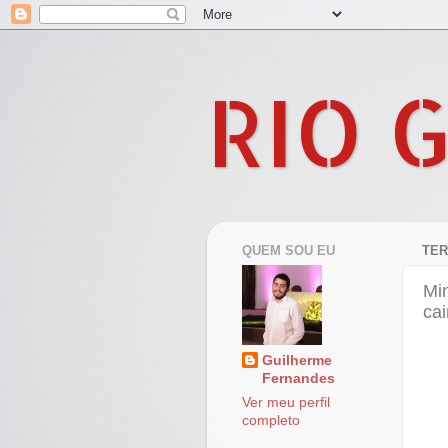
RIO 
QUEM SOU EU
TER
Min
cai
Guilherme
Fernandes
Ver meu perfil
completo