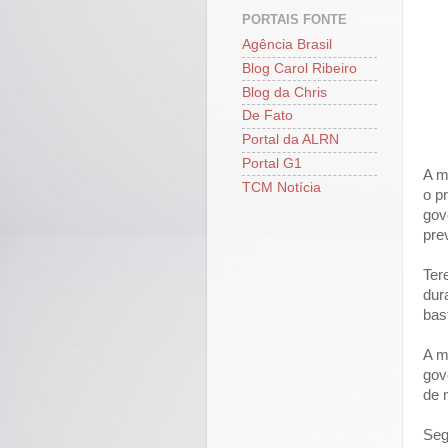
PORTAIS FONTE
Agência Brasil
Blog Carol Ribeiro
Blog da Chris
De Fato
Portal da ALRN
Portal G1
A m
TCM Notícia
o p
gov
pre
Ter
dur
bas
A m
gov
de 
Seg