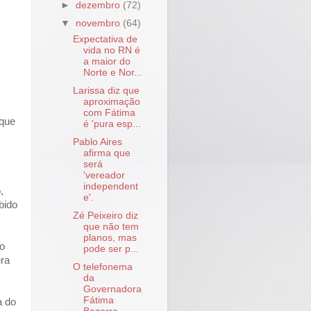
►
dezembro
(72)
▼
novembro
(64)
Expectativa de
vida no RN é
a maior do
Norte e Nor...
Larissa diz que
aproximação
com Fátima
 que
é 'pura esp...
Pablo Aires
afirma que
será
'vereador
independent
,
e'.
bido
Zé Peixeiro diz
que não tem
planos, mas
 o
pode ser p...
ra
O telefonema
da
Governadora
Fátima
a do