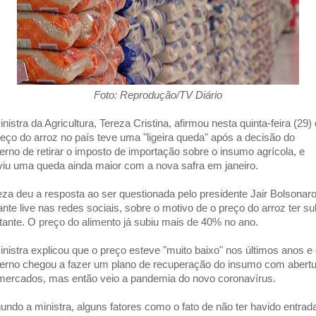
Foto: Reprodução/TV Diário
inistra da Agricultura, Tereza Cristina, afirmou nesta quinta-feira (29)
reço do arroz no país teve uma "ligeira queda" após a decisão do
erno de retirar o imposto de importação sobre o insumo agrícola, e
viu uma queda ainda maior com a nova safra em janeiro.
eza deu a resposta ao ser questionada pelo presidente Jair Bolsonaro
ante live nas redes sociais, sobre o motivo de o preço do arroz ter su
tante. O preço do alimento já subiu mais de 40% no ano.
inistra explicou que o preço esteve "muito baixo" nos últimos anos e
erno chegou a fazer um plano de recuperação do insumo com abertu
mercados, mas então veio a pandemia do novo coronavírus.
undo a ministra, alguns fatores como o fato de não ter havido entrad