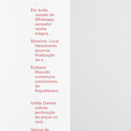
...
Em áudio
vazado do
Whatsapp,
vereador
revela
mágoa...
Baraúna: Lúcia
Nascimento
anuncia
finalização
da o...
Eudiane
Macedo
comemora
crescimento
do
Republicano.
..
Isolda Dantas
solicita
perfuração
de poços no
oest...
Vacina da