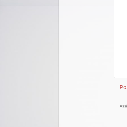
Po
Ass