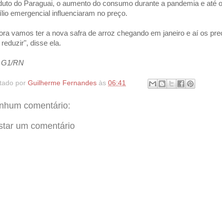
duto do Paraguai, o aumento do consumo durante a pandemia e até 
ílio emergencial influenciaram no preço.
ora vamos ter a nova safra de arroz chegando em janeiro e aí os pr
reduzir", disse ela.
 G1/RN
tado por
Guilherme Fernandes
às
06:41
nhum comentário:
star um comentário