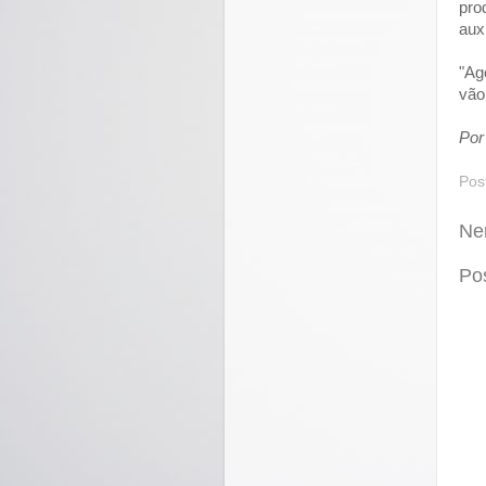
pro
aux
"Ag
vão 
Por
Pos
Ne
Po