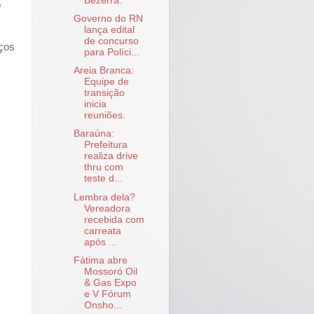
Bezerra.
o
Governo do RN
lança edital
de concurso
eços
para Políci...
Areia Branca:
Equipe de
transição
inicia
reuniões.
Baraúna:
Prefeitura
realiza drive
thru com
teste d...
Lembra dela?
Vereadora
recebida com
carreata
após ...
Fátima abre
Mossoró Oil
& Gas Expo
e V Fórum
Onsho...