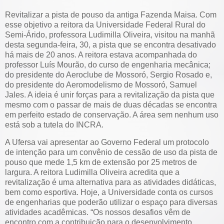
Revitalizar a pista de pouso da antiga Fazenda Maisa. Com
esse objetivo a reitora da Universidade Federal Rural do
Semi-Árido, professora Ludimilla Oliveira, visitou na manhã
desta segunda-feira, 30, a pista que se encontra desativado
há mais de 20 anos. A reitora estava acompanhada do
professor Luís Mourão, do curso de engenharia mecânica;
do presidente do Aeroclube de Mossoró, Sergio Rosado e,
do presidente do Aeromodelismo de Mossoró, Samuel
Jales. A ideia é unir forças para a revitalização da pista que
mesmo com o passar de mais de duas décadas se encontra
em perfeito estado de conservação. A área sem nenhum uso
está sob a tutela do INCRA.
A Ufersa vai apresentar ao Governo Federal um protocolo
de intenção para um convênio de cessão de uso da pista de
pouso que mede 1,5 km de extensão por 25 metros de
largura. A reitora Ludimilla Oliveira acredita que a
revitalização é uma alternativa para as atividades didáticas,
bem como esportiva. Hoje, a Universidade conta os cursos
de engenharias que poderão utilizar o espaço para diversas
atividades acadêmicas. “Os nossos desafios vêm de
encontro com a contribuição para o desenvolvimento