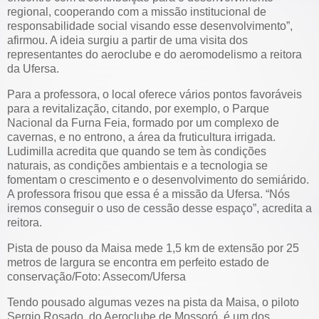
regional, cooperando com a missão institucional de
responsabilidade social visando esse desenvolvimento”,
afirmou. A ideia surgiu a partir de uma visita dos
representantes do aeroclube e do aeromodelismo a reitora
da Ufersa.
Para a professora, o local oferece vários pontos favoráveis
para a revitalização, citando, por exemplo, o Parque
Nacional da Furna Feia, formado por um complexo de
cavernas, e no entrono, a área da fruticultura irrigada.
Ludimilla acredita que quando se tem às condições
naturais, as condições ambientais e a tecnologia se
fomentam o crescimento e o desenvolvimento do semiárido.
A professora frisou que essa é a missão da Ufersa. “Nós
iremos conseguir o uso de cessão desse espaço”, acredita a
reitora.
Pista de pouso da Maisa mede 1,5 km de extensão por 25
metros de largura se encontra em perfeito estado de
conservação/Foto: Assecom/Ufersa
Tendo pousado algumas vezes na pista da Maisa, o piloto
Sergio Rosado, do Aeroclube de Mossoró, é um dos