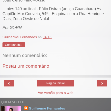
João Celso Filho – Assú
. Lotes 140 ao final - Pátio Dstran (antiga Guanabara) Av.
Capitão Mor Gouveia, 545 - Esquina com a Rua Henrique
Dias, Zona Oeste de Natal
Por G1/RN
Guilherme Fernandes
às
04:13
Compartilhar
Nenhum comentário:
Postar um comentário
‹
›
Página inicial
Ver versão para a web
QUEM SOU EU
Guilherme Fernandes