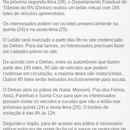
Na próxima segunda-feira (28), o Departamento Estadual de
Trânsito do RN (Detran) realiza um leilão virtual com 165
lotes de veículos apreendidos.
Os interessados podem ver os lotes presencialmente na
quinta (24) e na sexta-feira (25).
O Leilão será realizado a partir das 9h no site credenciado
ao Detran. Para dar lances, os interessados precisam fazer
um cadastro prévio no site.
De acordo com o Detran, entre os automóveis que fazem
parte dos 165 lotes, 80 são de veículos que podem
continuar em circulação, a maioria deles são motocicletas.
Outros 85 lotes serão leiloados exclusivamente para sucata.
O Detran abre os pátios de Natal, Mossoró, Pau dos Ferros,
Assú, Parelhas e Santa Cruz para que os interessados
possam visitar os veículos e sucatas que vão a leilão nas
próximas quinta (24) e sexta-feira (25). O horário de
visitação é das 8h às 12h.
Segundo o órgão, para ter acesso aos pátios é necessário
utilizar máscara de proteção facial e seguir os protocolos de