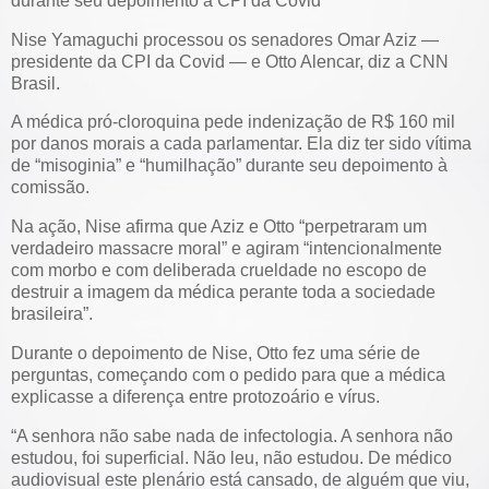
durante seu depoimento à CPI da Covid
Nise Yamaguchi processou os senadores Omar Aziz —
presidente da CPI da Covid — e Otto Alencar, diz a CNN
Brasil.
A médica pró-cloroquina pede indenização de R$ 160 mil
por danos morais a cada parlamentar. Ela diz ter sido vítima
de “misoginia” e “humilhação” durante seu depoimento à
comissão.
Na ação, Nise afirma que Aziz e Otto “perpetraram um
verdadeiro massacre moral” e agiram “intencionalmente
com morbo e com deliberada crueldade no escopo de
destruir a imagem da médica perante toda a sociedade
brasileira”.
Durante o depoimento de Nise, Otto fez uma série de
perguntas, começando com o pedido para que a médica
explicasse a diferença entre protozoário e vírus.
“A senhora não sabe nada de infectologia. A senhora não
estudou, foi superficial. Não leu, não estudou. De médico
audiovisual este plenário está cansado, de alguém que viu,