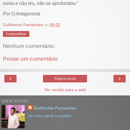
ouviu e não leu, não se aprofundou.”
Por O Antagonista
Guilherme Fernandes
às
06:02
Compartilhar
Nenhum comentário:
Postar um comentário
‹
›
Página inicial
Ver versão para a web
QUEM SOU EU
Guilherme Fernandes
Ver meu perfil completo