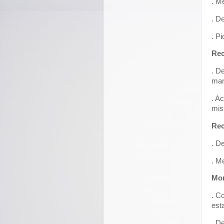
. M
. D
. P
Rec
. D
mar
. A
mis
Rec
. D
. M
Mo
. C
est
. D