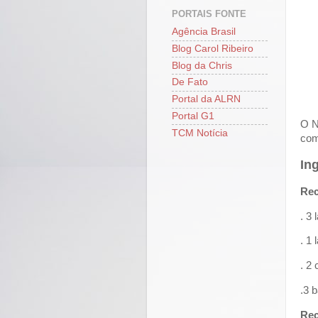
PORTAIS FONTE
Agência Brasil
Blog Carol Ribeiro
Blog da Chris
De Fato
Portal da ALRN
Portal G1
O N
TCM Notícia
com
In
Rec
. 3
. 1 
. 2
.3 
Rec