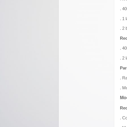
. 4
. 1 
. 2
Rec
. 4
. 2 
Par
. R
. M
Mo
Rec
. C