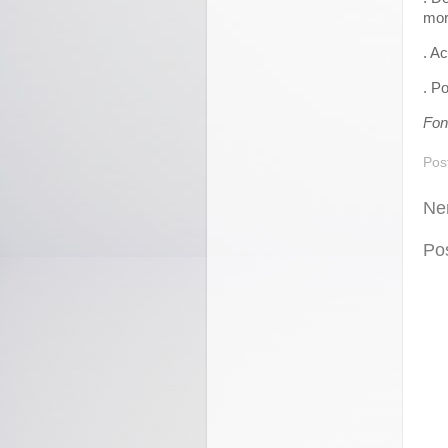
mor
. A
. P
Fon
Pos
Ne
Po