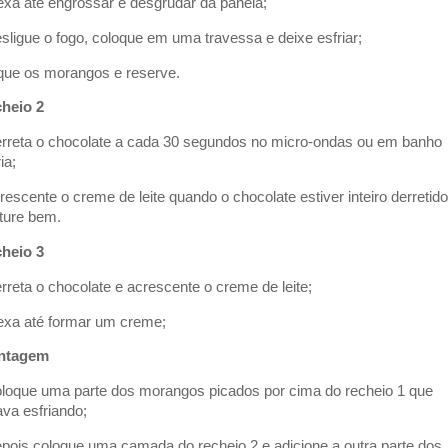
exa até engrossar e desgrudar da panela;
esligue o fogo, coloque em uma travessa e deixe esfriar;
ique os morangos e reserve.
heio 2
erreta o chocolate a cada 30 segundos no micro-ondas ou em banho
ia;
crescente o creme de leite quando o chocolate estiver inteiro derretido
ture bem.
heio 3
erreta o chocolate e acrescente o creme de leite;
exa até formar um creme;
ntagem
oloque uma parte dos morangos picados por cima do recheio 1 que
ava esfriando;
epois coloque uma camada do recheio 2 e adicione a outra parte dos