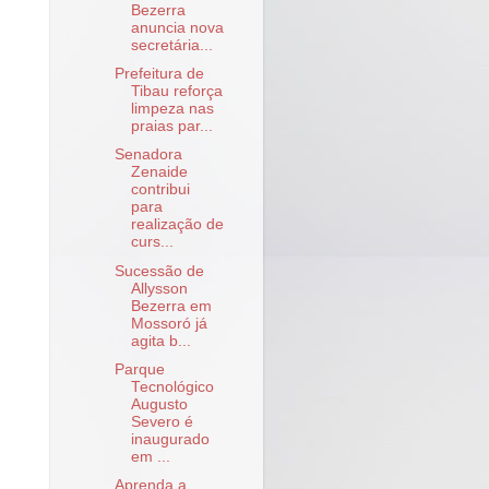
Bezerra
anuncia nova
secretária...
Prefeitura de
Tibau reforça
limpeza nas
praias par...
Senadora
Zenaide
contribui
para
realização de
curs...
Sucessão de
Allysson
Bezerra em
Mossoró já
agita b...
Parque
Tecnológico
Augusto
Severo é
inaugurado
em ...
Aprenda a