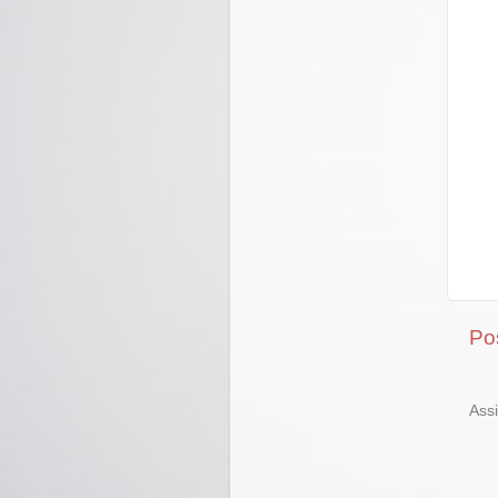
Po
Ass