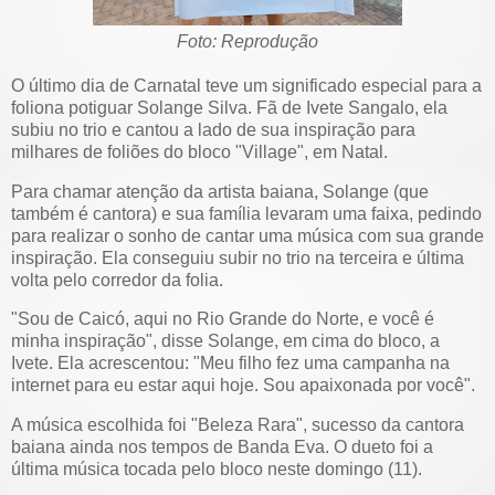
Foto: Reprodução
O último dia de Carnatal teve um significado especial para a
foliona potiguar Solange Silva. Fã de Ivete Sangalo, ela
subiu no trio e cantou a lado de sua inspiração para
milhares de foliões do bloco "Village", em Natal.
Para chamar atenção da artista baiana, Solange (que
também é cantora) e sua família levaram uma faixa, pedindo
para realizar o sonho de cantar uma música com sua grande
inspiração. Ela conseguiu subir no trio na terceira e última
volta pelo corredor da folia.
"Sou de Caicó, aqui no Rio Grande do Norte, e você é
minha inspiração", disse Solange, em cima do bloco, a
Ivete. Ela acrescentou: "Meu filho fez uma campanha na
internet para eu estar aqui hoje. Sou apaixonada por você".
A música escolhida foi "Beleza Rara", sucesso da cantora
baiana ainda nos tempos de Banda Eva. O dueto foi a
última música tocada pelo bloco neste domingo (11).