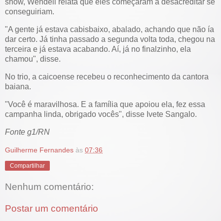
show, Wendell relata que eles começaram a desacreditar se
conseguiriam.
"A gente já estava cabisbaixo, abalado, achando que não ía
dar certo. Já tinha passado a segunda volta toda, chegou na
terceira e já estava acabando. Aí, já no finalzinho, ela
chamou", disse.
No trio, a caicoense recebeu o reconhecimento da cantora
baiana.
"Você é maravilhosa. E a família que apoiou ela, fez essa
campanha linda, obrigado vocês", disse Ivete Sangalo.
Fonte g1/RN
Guilherme Fernandes
às
07:36
Compartilhar
Nenhum comentário:
Postar um comentário