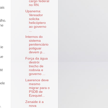
cargo federal
no RN.
ais
Upanema:
Vereador
solicita
lho.
helicóptero
rne
ao governo
...
Internos do
sistema
penitenciário
ie
potiguar
devem p...
ue
Força da água
destrói
trecho de
té
rodovia e
governo ...
Lawrence deve
ele
mesmo
migrar para o
PSDB de
Ezequiel...
Zenaide é a
nova
.