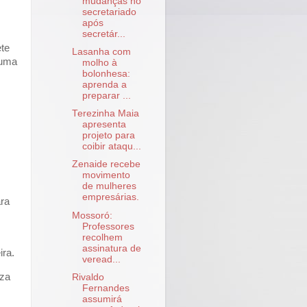
mudanças no
secretariado
após
secretár...
te
Lasanha com
 uma
molho à
bolonhesa:
aprenda a
preparar ...
.
s
Terezinha Maia
apresenta
projeto para
coibir ataqu...
Zenaide recebe
movimento
de mulheres
empresárias.
ara
Mossoró:
Professores
recolhem
assinatura de
ra.
veread...
iza
Rivaldo
Fernandes
assumirá