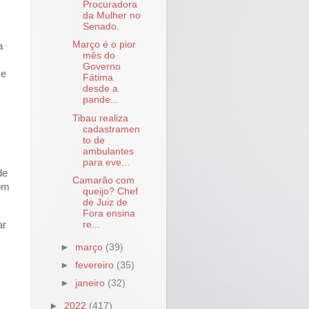
Procuradora
da Mulher no
Senado.
Março é o pior
a
mês do
Governo
 e
Fátima
desde a
pande...
Tibau realiza
cadastramen
to de
ambulantes
para eve...
de
Camarão com
com
queijo? Chef
de Juiz de
Fora ensina
re...
ar
►
março
(39)
►
fevereiro
(35)
►
janeiro
(32)
►
2022
(417)