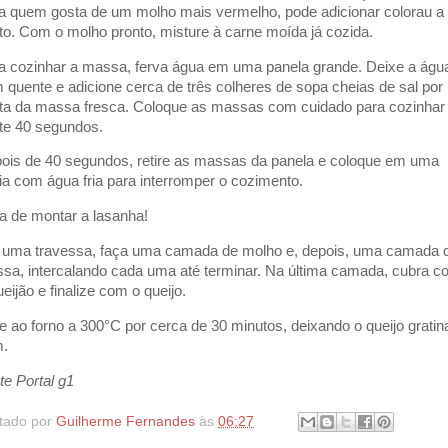
a quem gosta de um molho mais vermelho, pode adicionar colorau a
to. Com o molho pronto, misture à carne moída já cozida.
a cozinhar a massa, ferva água em uma panela grande. Deixe a águ
 quente e adicione cerca de três colheres de sopa cheias de sal por
ta da massa fresca. Coloque as massas com cuidado para cozinhar
te 40 segundos.
ois de 40 segundos, retire as massas da panela e coloque em uma
ia com água fria para interromper o cozimento.
a de montar a lasanha!
uma travessa, faça uma camada de molho e, depois, uma camada 
sa, intercalando cada uma até terminar. Na última camada, cubra 
eijão e finalize com o queijo.
e ao forno a 300°C por cerca de 30 minutos, deixando o queijo gratin
.
te Portal g1
tado por
Guilherme Fernandes
às
06:27