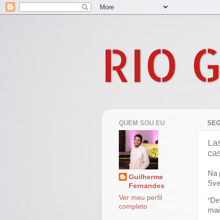
RIO 
QUEM SOU EU
SEG
La
cas
Na 
Guilherme
Sve
Fernandes
Ver meu perfil
“De
completo
mais