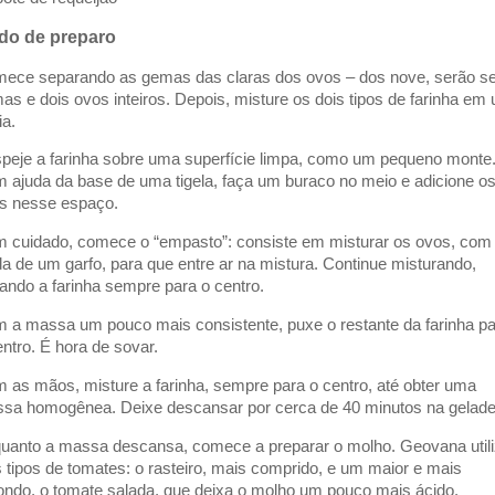
do de preparo
ece separando as gemas das claras dos ovos – dos nove, serão se
as e dois ovos inteiros. Depois, misture os dois tipos de farinha em
ia.
peje a farinha sobre uma superfície limpa, como um pequeno monte
 ajuda da base de uma tigela, faça um buraco no meio e adicione o
s nesse espaço.
 cuidado, comece o “empasto”: consiste em misturar os ovos, com
da de um garfo, para que entre ar na mistura. Continue misturando,
ando a farinha sempre para o centro.
 a massa um pouco mais consistente, puxe o restante da farinha p
entro. É hora de sovar.
 as mãos, misture a farinha, sempre para o centro, até obter uma
sa homogênea. Deixe descansar por cerca de 40 minutos na geladei
uanto a massa descansa, comece a preparar o molho. Geovana util
s tipos de tomates: o rasteiro, mais comprido, e um maior e mais
ondo, o tomate salada, que deixa o molho um pouco mais ácido.