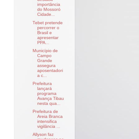
importância
do Mossoró
Cidade...
Tebet pretende
percorrer o
Brasil e
apresentar
PPA...
Município de
Campo
Grande
assegura
aposentadori
a c...
Prefeitura
lançará
programa
Avança Tibau
nesta qua...
Prefeitura de
Areia Branca
intensifica
vigilância ...
Allyson faz