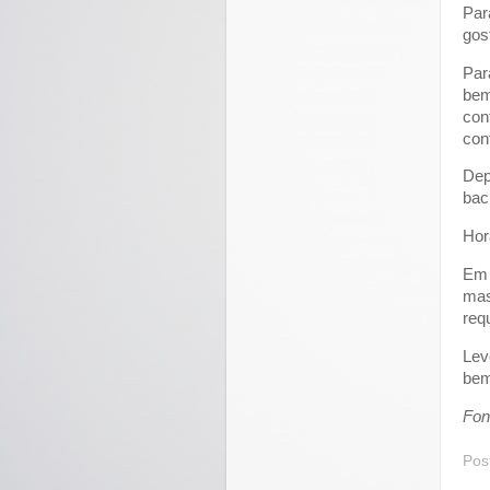
Par
gos
Par
bem
con
con
Dep
bac
Hor
Em 
mas
requ
Lev
bem
Fon
Pos