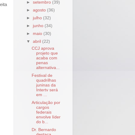
►
setembro
(39)
eita
►
agosto
(36)
►
julho
(32)
►
junho
(34)
►
maio
(30)
▼
abril
(22)
CCJ aprova
projeto que
acaba com
penas
alternativa...
Festival de
quadrilhas
juninas da
Intertv será
em ...
Articulação por
cargos
federais
envolve líder
do b...
Dr. Bernardo
destaca