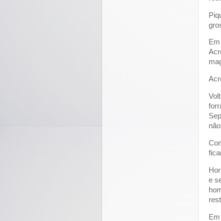
Piq
gro
Em 
Acr
mag
Acr
Vol
for
Sep
não
Com
fic
Hor
e s
hom
res
Em 