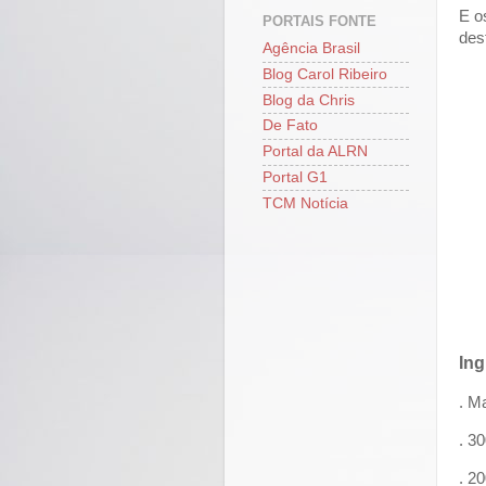
E o
PORTAIS FONTE
des
Agência Brasil
Blog Carol Ribeiro
Blog da Chris
De Fato
Portal da ALRN
Portal G1
TCM Notícia
Ing
. M
. 30
. 2