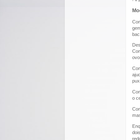
Mo
Com
gem
bac
Des
Com
ovo
Com
aju
pux
Com
o c
Com
mas
Enq
doi
red