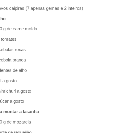
 ovos caipiras (7 apenas gemas e 2 inteiros)
lho
00 g de carne moída
0 tomates
 cebolas roxas
 cebola branca
 dentes de alho
l a gosto
himichuri a gosto
çúcar a gosto
a montar a lasanha
00 g de mozarela
pote de requeijão