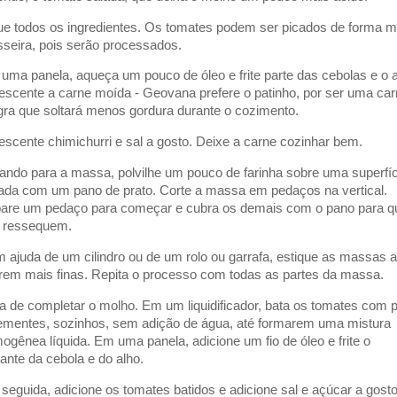
ue todos os ingredientes. Os tomates podem ser picados de forma m
sseira, pois serão processados.
uma panela, aqueça um pouco de óleo e frite parte das cebolas e o a
escente a carne moída - Geovana prefere o patinho, por ser uma ca
ra que soltará menos gordura durante o cozimento.
escente chimichurri e sal a gosto. Deixe a carne cozinhar bem.
tando para a massa, polvilhe um pouco de farinha sobre uma superfíc
rada com um pano de prato. Corte a massa em pedaços na vertical.
are um pedaço para começar e cubra os demais com o pano para q
 ressequem.
 ajuda de um cilindro ou de um rolo ou garrafa, estique as massas a
arem mais finas. Repita o processo com todas as partes da massa.
a de completar o molho. Em um liquidificador, bata os tomates com p
ementes, sozinhos, sem adição de água, até formarem uma mistura
ogênea líquida. Em uma panela, adicione um fio de óleo e frite o
tante da cebola e do alho.
seguida, adicione os tomates batidos e adicione sal e açúcar a gosto