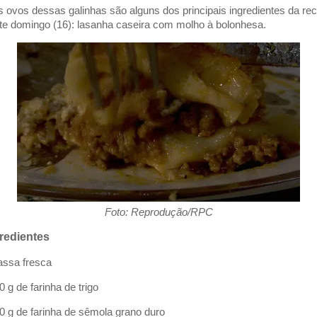
s ovos dessas galinhas são alguns dos principais ingredientes da rec
te domingo (16): lasanha caseira com molho à bolonhesa.
Foto: Reprodução/RPC
redientes
assa fresca
0 g de farinha de trigo
00 g de farinha de sêmola grano duro