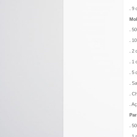
. 9
Mo
. 5
. 1
. 2
. 1
. 5
. Sa
. C
. A
Par
. 5
. 1 