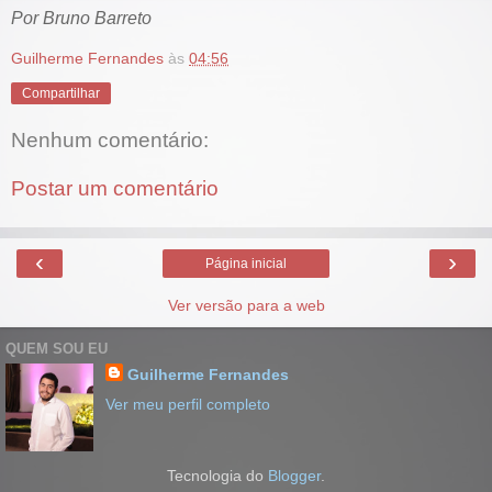
Por Bruno Barreto
Guilherme Fernandes
às
04:56
Compartilhar
Nenhum comentário:
Postar um comentário
‹
›
Página inicial
Ver versão para a web
QUEM SOU EU
Guilherme Fernandes
Ver meu perfil completo
Tecnologia do
Blogger
.