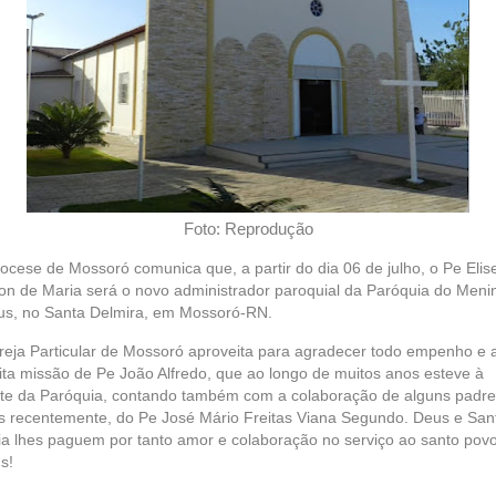
Foto: Reprodução
iocese de Mossoró comunica que, a partir do dia 06 de julho, o Pe Elis
ton de Maria será o novo administrador paroquial da Paróquia do Meni
us, no Santa Delmira, em Mossoró-RN.
greja Particular de Mossoró aproveita para agradecer todo empenho e 
ita missão de Pe João Alfredo, que ao longo de muitos anos esteve à
nte da Paróquia, contando também com a colaboração de alguns padre
s recentemente, do Pe José Mário Freitas Viana Segundo. Deus e San
ia lhes paguem por tanto amor e colaboração no serviço ao santo pov
s!