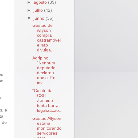
►
agosto
(39)
►
julho
(42)
▼
junho
(36)
Gestão de
Allyson
compra
castramóvel
e não
divulga.
Agripino:
“Nenhum
deputado
declarou
eu
apoio. Foi
no
inv...
“Calote da
CSLL”:
a
Zenaide
tenta barrar
s, e
legalização...
ta
Gestão Allyson
o de
estaria
monitorando
servidores