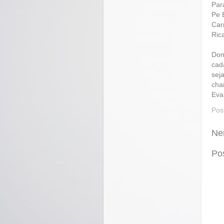
Par
Pe 
Car
Ric
Dom
cad
sej
cha
Eva
Pos
Ne
Po