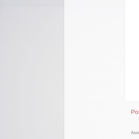
Po
Ass