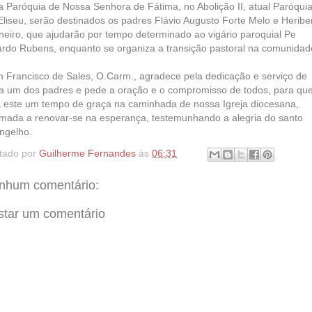
a Paróquia de Nossa Senhora de Fátima, no Abolição II, atual Paróqui
Eliseu, serão destinados os padres Flávio Augusto Forte Melo e Heribe
neiro, que ajudarão por tempo determinado ao vigário paroquial Pe
ardo Rubens, enquanto se organiza a transição pastoral na comunidad
 Francisco de Sales, O.Carm., agradece pela dedicação e serviço de
a um dos padres e pede a oração e o compromisso de todos, para qu
a este um tempo de graça na caminhada de nossa Igreja diocesana,
mada a renovar-se na esperança, testemunhando a alegria do santo
ngelho.
tado por
Guilherme Fernandes
às
06:31
nhum comentário:
star um comentário