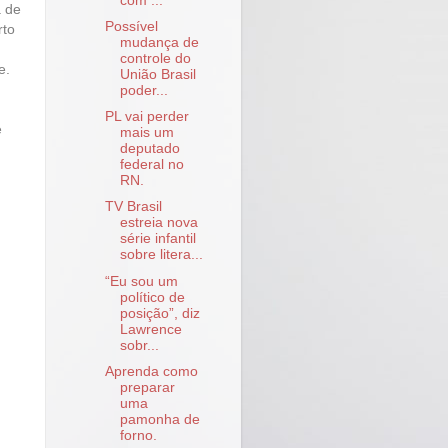
com ...
a de
Possível
rto
mudança de
controle do
e.
União Brasil
poder...
PL vai perder
e
mais um
deputado
federal no
RN.
TV Brasil
estreia nova
série infantil
sobre litera...
“Eu sou um
político de
posição”, diz
Lawrence
sobr...
Aprenda como
preparar
uma
pamonha de
forno.