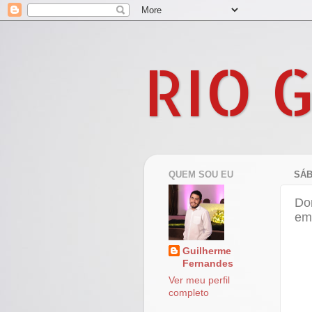
RIO 
QUEM SOU EU
SÁB
Do
em
Guilherme
Fernandes
Ver meu perfil
completo