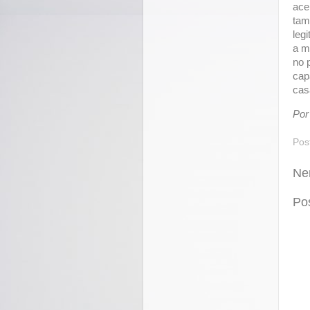
ace
tam
leg
a m
no 
cap
casa
Por
Pos
Ne
Po