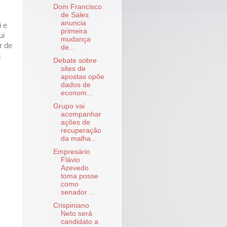
Dom Francisco
de Sales
anuncia
i e
primeira
ui
mudança
r de
de...
a
Debate sobre
sites de
apostas opõe
dados de
econom...
Grupo vai
acompanhar
ações de
recuperação
da malha...
Empresário
Flávio
Azevedo
toma posse
como
senador ...
Crispiniano
Neto será
candidato a