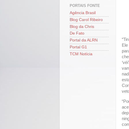
PORTAIS FONTE
Agência Brasil
Blog Carol Ribeiro
Blog da Chris
De Fato
“Ti
Portal da ALRN
Ele
Portal G1
par
TCM Notícia
che
‘vé
vam
nad
est
Cor
vet
“Po
ace
dep
nin
com