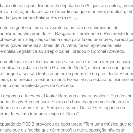
ala aconteceu após discurso do deputado do PL que, aos gritos, prote
tra a realização da sessão extraordinária que manteve, em bloco, 69
os da governadora Fátima Bezerra (PT).
 ato vergonhoso, um ato vexatório, um ato de submissão, de
achismo ao Governo do PT. Rasgaram literalmente o Regimento Inte
obedeceram a legislação desta casa para fazer, promover, apreciaç
vetos governamentais. Mais de 70 vetos foram apreciados pela
embleia Legislativa ao arrepio da lei”, bradou o Coronel Azevedo.
 completou a sua fala frisando que a sessão foi “uma vergonha para
embleia Legislativa do Rio Grande do Norte”, e afirmando não querer
editar que a sessão tenha acontecido por má-fé do presidente Ezequi
reira, que presidiu a extraordinária. Ezequiel não estava no plenário n
ento das manifestações de Azevedo.
a resposta a Azevedo, Doutor Bernardo ainda ressaltou: “Eu não sou
acho de governo nenhum. Eu sou da base do governo e não vejo o
blema em assumir isso. Sempre assumi. Daí até ser capacho do
erno de Fátima tem uma longa distância”.
eputado do PSDB provocou os opositores: “Tem uma música que t
ditado que diz ‘aceite que dói menos’; o que a oposição não está