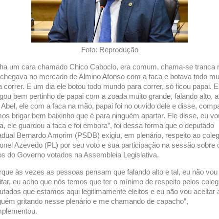
Foto: Reprodução
nha um cara chamado Chico Caboclo, era comum, chama-se tranca r
 chegava no mercado de Almino Afonso com a faca e botava todo m
a correr. E um dia ele botou todo mundo para correr, só ficou papai. E
gou bem pertinho de papai com a zoada muito grande, falando alto, a
i’ Abel, ele com a faca na mão, papai foi no ouvido dele e disse, comp
os brigar bem baixinho que é para ninguém apartar. Ele disse, eu vo
a, ele guardou a faca e foi embora”, foi dessa forma que o deputado
adual Bernardo Amorim (PSDB) exigiu, em plenário, respeito ao cole
onel Azevedo (PL) por seu voto e sua participação na sessão sobre 
os do Governo votados na Assembleia Legislativa.
rque às vezes as pessoas pensam que falando alto e tal, eu não vou
itar, eu acho que nós temos que ter o mínimo de respeito pelos cole
utados que estamos aqui legitimamente eleitos e eu não vou aceitar 
guém gritando nesse plenário e me chamando de capacho”,
plementou.