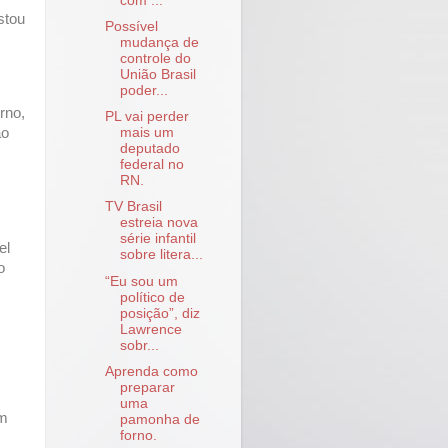
com ...
stou
Possível
mudança de
controle do
União Brasil
poder...
rno,
PL vai perder
mais um
ão
deputado
federal no
RN.
TV Brasil
estreia nova
série infantil
el
sobre litera...
o
“Eu sou um
político de
posição”, diz
Lawrence
sobr...
Aprenda como
preparar
uma
em
pamonha de
forno.