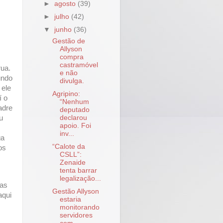
►
agosto
(39)
►
julho
(42)
▼
junho
(36)
Gestão de
Allyson
compra
castramóvel
ua.
e não
undo
divulga.
 ele
Agripino:
í o
“Nenhum
adre
deputado
declarou
u
apoio. Foi
inv...
ga
“Calote da
os
CSLL”:
Zenaide
tenta barrar
legalização...
gas
Gestão Allyson
aqui
estaria
monitorando
servidores