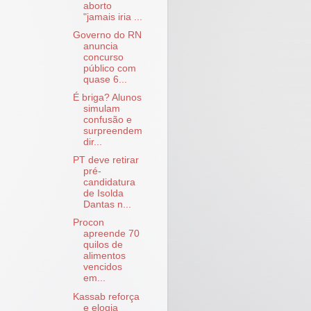
aborto
"jamais iria ...
Governo do RN
anuncia
concurso
público com
quase 6...
É briga? Alunos
simulam
confusão e
surpreendem
dir...
PT deve retirar
pré-
candidatura
de Isolda
Dantas n...
Procon
apreende 70
quilos de
alimentos
vencidos
em...
Kassab reforça
e elogia