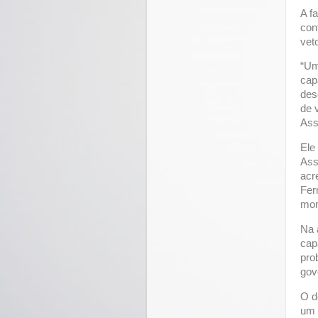
A f
con
vet
“Um
cap
des
de 
Ass
Ele
Ass
acr
Fer
mom
Na 
cap
pro
gov
O d
um 