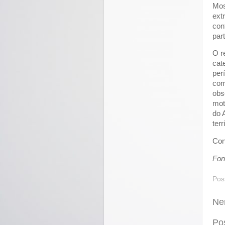
Mos
ext
con
par
O r
cat
per
com
obs
mot
do 
terr
Con
Fon
Pos
Ne
Po