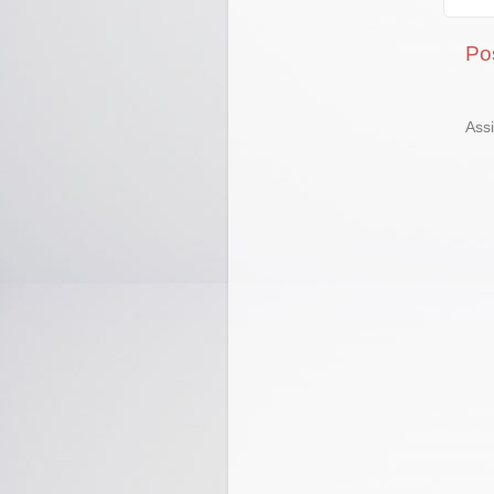
Po
Ass