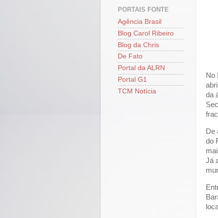
PORTAIS FONTE
Agência Brasil
Blog Carol Ribeiro
Blog da Chris
De Fato
Portal da ALRN
No 
Portal G1
abr
TCM Notícia
da 
Sec
fra
De 
do 
mai
Já 
mun
Ent
Bar
loc