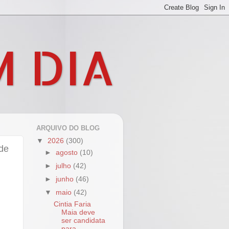
M DIA
ARQUIVO DO BLOG
▼
2026
(300)
de
►
agosto
(10)
►
julho
(42)
►
junho
(46)
▼
maio
(42)
Cintia Faria
Maia deve
ser candidata
para