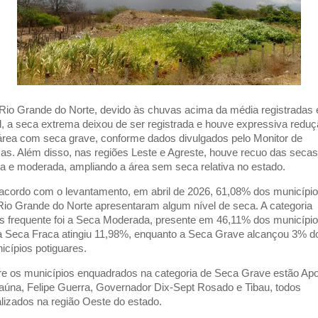
Rio Grande do Norte, devido às chuvas acima da média registradas
il, a seca extrema deixou de ser registrada e houve expressiva redu
área com seca grave, conforme dados divulgados pelo Monitor de
as. Além disso, nas regiões Leste e Agreste, houve recuo das secas
ca e moderada, ampliando a área sem seca relativa no estado.
acordo com o levantamento, em abril de 2026, 61,08% dos municípi
Rio Grande do Norte apresentaram algum nível de seca. A categoria
s frequente foi a Seca Moderada, presente em 46,11% dos município
a Seca Fraca atingiu 11,98%, enquanto a Seca Grave alcançou 3% d
icípios potiguares.
re os municípios enquadrados na categoria de Seca Grave estão Apo
aúna, Felipe Guerra, Governador Dix-Sept Rosado e Tibau, todos
alizados na região Oeste do estado.