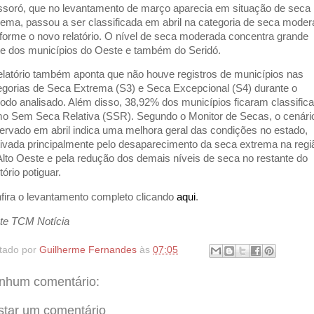
soró, que no levantamento de março aparecia em situação de seca
rema, passou a ser classificada em abril na categoria de seca moder
forme o novo relatório. O nível de seca moderada concentra grande
te dos municípios do Oeste e também do Seridó.
elatório também aponta que não houve registros de municípios nas
egorias de Seca Extrema (S3) e Seca Excepcional (S4) durante o
íodo analisado. Além disso, 38,92% dos municípios ficaram classific
o Sem Seca Relativa (SSR). Segundo o Monitor de Secas, o cenári
ervado em abril indica uma melhora geral das condições no estado,
ivada principalmente pelo desaparecimento da seca extrema na regi
Alto Oeste e pela redução dos demais níveis de seca no restante do
itório potiguar.
fira o levantamento completo clicando
aqui
.
te TCM Notícia
tado por
Guilherme Fernandes
às
07:05
nhum comentário:
star um comentário