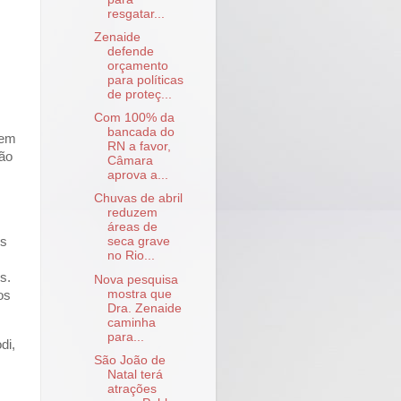
resgatar...
Zenaide
defende
orçamento
para políticas
de proteç...
Com 100% da
bancada do
 em
RN a favor,
ção
Câmara
aprova a...
Chuvas de abril
reduzem
áreas de
os
seca grave
no Rio...
s.
Nova pesquisa
mostra que
os
Dra. Zenaide
caminha
para...
di,
São João de
Natal terá
atrações