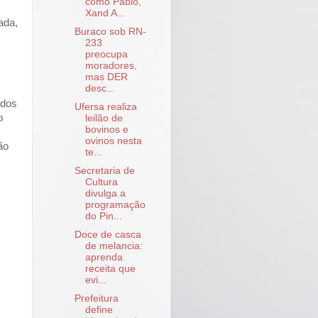
como Pablo,
Xand A...
ada,
Buraco sob RN-
233
preocupa
moradores,
mas DER
desc...
ados
Ufersa realiza
o
leilão de
bovinos e
ovinos nesta
ão
te...
Secretaria de
Cultura
divulga a
programação
do Pin...
Doce de casca
de melancia:
aprenda
receita que
evi...
Prefeitura
define