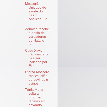
Mossoró:
Unidade de
saúde do
bairro
Abolição II é
...
Zenaide recebe
o apoio de
vereadores
de Natal e
co...
Cadu Xavier
não descarta
vice ser
indicado por
Eze...
Ufersa Mossoró
realiza leilão
de bovinos e
ovinos.
Tânia Maria
volta a
produzir
tapetes em
povoado