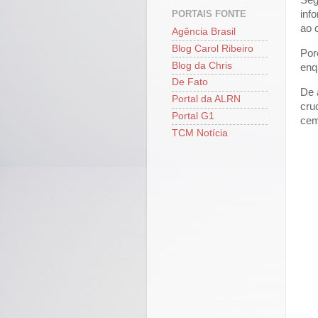
inf
PORTAIS FONTE
ao 
Agência Brasil
Blog Carol Ribeiro
Por
Blog da Chris
enq
De Fato
De 
Portal da ALRN
cru
Portal G1
cem
TCM Notícia