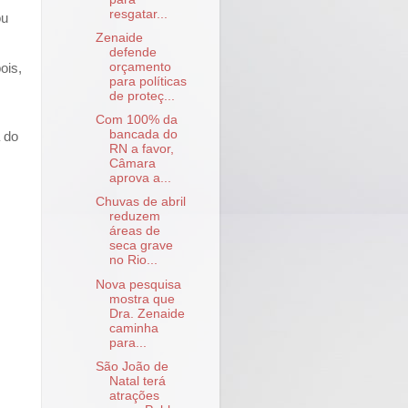
resgatar...
ou
Zenaide
defende
orçamento
ois,
para políticas
de proteç...
Com 100% da
bancada do
a do
RN a favor,
Câmara
aprova a...
Chuvas de abril
reduzem
áreas de
seca grave
no Rio...
Nova pesquisa
mostra que
Dra. Zenaide
caminha
para...
São João de
Natal terá
atrações