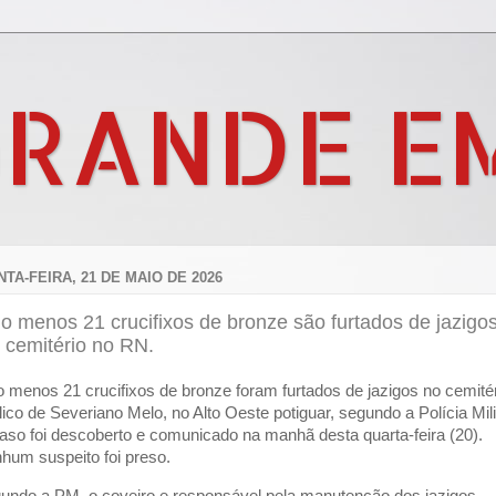
GRANDE E
NTA-FEIRA, 21 DE MAIO DE 2026
o menos 21 crucifixos de bronze são furtados de jazigo
 cemitério no RN.
o menos 21 crucifixos de bronze foram furtados de jazigos no cemité
lico de Severiano Melo, no Alto Oeste potiguar, segundo a Polícia Mili
aso foi descoberto e comunicado na manhã desta quarta-feira (20).
hum suspeito foi preso.
undo a PM, o coveiro e responsável pela manutenção dos jazigos