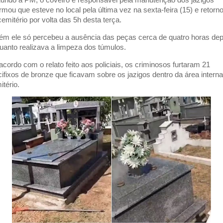
ormou que esteve no local pela última vez na sexta-feira (15) e retorn
cemitério por volta das 5h desta terça.
ém ele só percebeu a ausência das peças cerca de quatro horas dep
uanto realizava a limpeza dos túmulos.
acordo com o relato feito aos policiais, os criminosos furtaram 21
cifixos de bronze que ficavam sobre os jazigos dentro da área intern
itério.