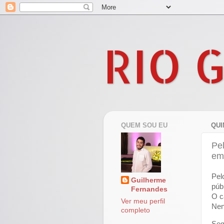
RIO 
QUEM SOU EU
QUI
Pel
em
Pel
Guilherme
púb
Fernandes
O c
Ver meu perfil
Nen
completo
Seg