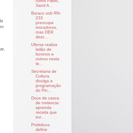
como Pablo,
Xand A...
Buraco sob RN-
233
la
preocupa
tim
moradores,
mas DER
desc...
Ufersa realiza
ar,
leilão de
bovinos e
ovinos nesta
te...
Secretaria de
Cultura
divulga a
programação
do Pin...
Doce de casca
de melancia:
aprenda
receita que
evi...
Prefeitura
define