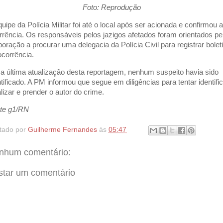
Foto: Reprodução
quipe da Polícia Militar foi até o local após ser acionada e confirmou a
rrência. Os responsáveis pelos jazigos afetados foram orientados pe
poração a procurar uma delegacia da Polícia Civil para registrar bole
ocorrência.
 a última atualização desta reportagem, nenhum suspeito havia sido
ntificado. A PM informou que segue em diligências para tentar identific
alizar e prender o autor do crime.
te g1/RN
tado por
Guilherme Fernandes
às
05:47
nhum comentário:
star um comentário