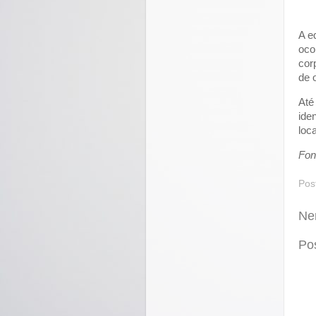
A e
oco
cor
de 
Até
ide
loc
Fon
Pos
Ne
Po