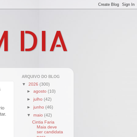
M DIA
ARQUIVO DO BLOG
▼
2026
(300)
s
►
agosto
(10)
►
julho
(42)
►
junho
(46)
rio
tar.
▼
maio
(42)
Cintia Faria
Maia deve
ser candidata
para