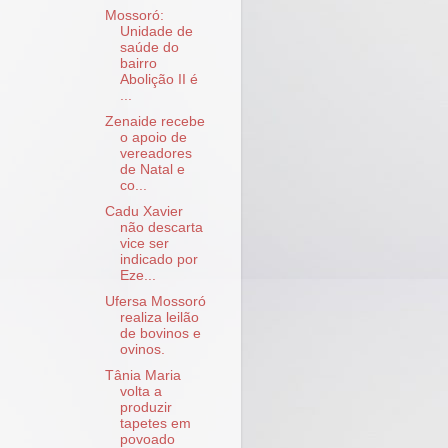
Mossoró:
Unidade de
saúde do
bairro
Abolição II é
...
Zenaide recebe
o apoio de
vereadores
de Natal e
co...
Cadu Xavier
não descarta
vice ser
indicado por
Eze...
Ufersa Mossoró
realiza leilão
de bovinos e
ovinos.
Tânia Maria
volta a
produzir
tapetes em
povoado