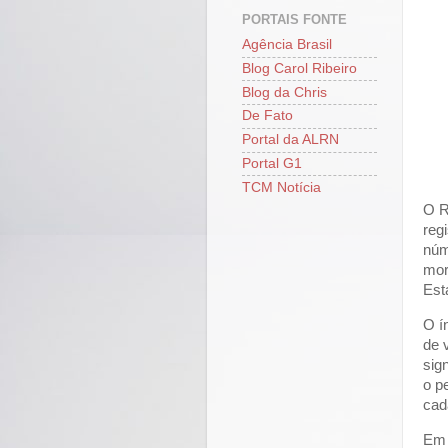
PORTAIS FONTE
Agência Brasil
Blog Carol Ribeiro
Blog da Chris
De Fato
Portal da ALRN
Portal G1
TCM Notícia
O R
reg
núm
mor
Est
O í
de 
sig
o p
cad
Em 