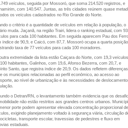
.749 veículos, seguida por Mossoró, que soma 214.520 registros, e
namirim, com 140.547. Juntas, as três cidades reúnem quase metad
todos os veículos cadastrados no Rio Grande do Norte.
ndo o critério é a quantidade de veículos em relação à população, o
ário muda. Jaçanã, na região Trairi, lidera o ranking estadual, com 93
culos para cada 100 habitantes. Em seguida aparecem Pau dos Ferr
 índice de 90,9, e Caicó, com 87,7. Mossoró ocupa a quarta posição
istrando taxa de 77 veículos para cada 100 moradores.
outra extremidade da lista estão Caiçara do Norte, com 19,3 veículo
 100 habitantes, Galinhos, com 19,6, Afonso Bezerra, com 20,7, e
írito Santo, que registra índice de 20,9. Os dados refletem diferenças
re os municípios relacionadas ao perfil econômico, ao acesso ao
nsporte, ao nível de urbanização e às necessidades de deslocamento
ulação.
undo o Detran/RN, o levantamento também evidencia que os desafi
mobilidade não estão restritos aos grandes centros urbanos. Municíp
menor porte podem apresentar elevada concentração proporcional d
culos, exigindo planejamento voltado à segurança viária, circulação d
ocicletas, transporte escolar, travessias de pedestres e fluxo em
ovias estaduais.