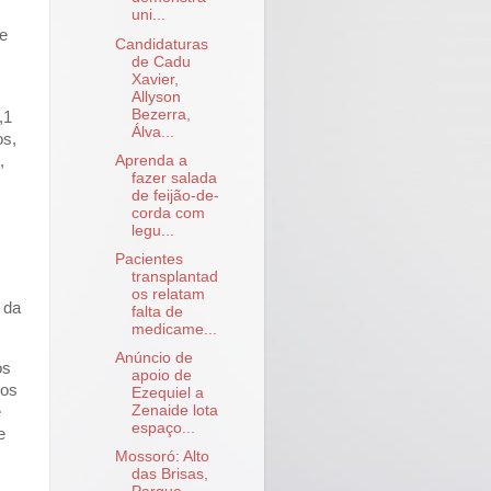
uni...
e
Candidaturas
de Cadu
Xavier,
Allyson
Bezerra,
,1
Álva...
os,
,
Aprenda a
fazer salada
de feijão-de-
corda com
s
legu...
Pacientes
transplantad
os relatam
 da
falta de
medicame...
Anúncio de
os
apoio de
ios
Ezequiel a
Zenaide lota
e
espaço...
e
Mossoró: Alto
das Brisas,