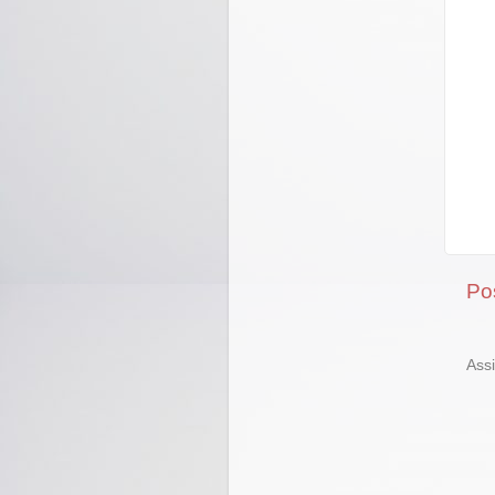
Po
Ass