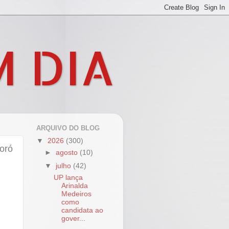
M DIA
ARQUIVO DO BLOG
▼
2026
(300)
oró
►
agosto
(10)
▼
julho
(42)
UP lança
Arinalda
Medeiros
como
candidata ao
gover...