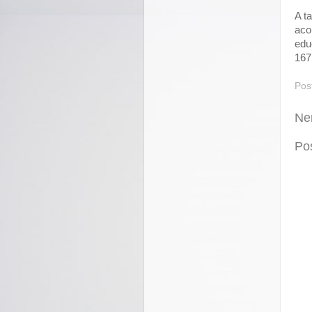
A t
aco
edu
167
Pos
Ne
Po