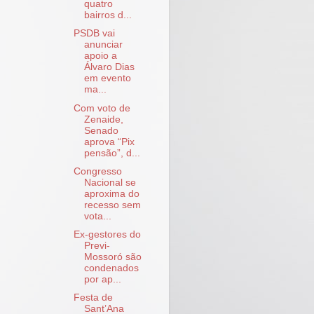
quatro
bairros d...
PSDB vai
anunciar
apoio a
Álvaro Dias
em evento
ma...
Com voto de
Zenaide,
Senado
aprova “Pix
pensão”, d...
Congresso
Nacional se
aproxima do
recesso sem
vota...
Ex-gestores do
Previ-
Mossoró são
condenados
por ap...
Festa de
Sant’Ana