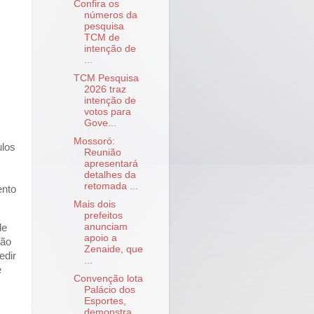
Confira os
números da
pesquisa
TCM de
intenção de
...
TCM Pesquisa
2026 traz
intenção de
votos para
Gove...
Mossoró:
ulos
Reunião
apresentará
detalhes da
retomada ...
ento
Mais dois
prefeitos
anunciam
de
apoio a
não
Zenaide, que
edir
...
e
Convenção lota
Palácio dos
Esportes,
demonstra