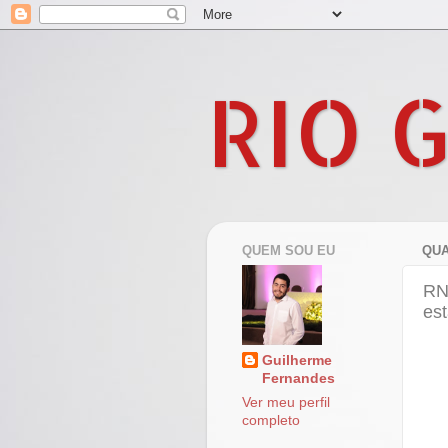
RIO 
QUEM SOU EU
QUA
RN
est
Guilherme
Fernandes
Ver meu perfil
completo