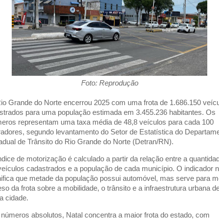
Foto: Reprodução
io Grande do Norte encerrou 2025 com uma frota de 1.686.150 veíc
istrados para uma população estimada em 3.455.236 habitantes. Os
eros representam uma taxa média de 48,8 veículos para cada 100
adores, segundo levantamento do Setor de Estatística do Departam
adual de Trânsito do Rio Grande do Norte (Detran/RN).
ndice de motorização é calculado a partir da relação entre a quantida
veículos cadastrados e a população de cada município. O indicador 
nifica que metade da população possui automóvel, mas serve para m
eso da frota sobre a mobilidade, o trânsito e a infraestrutura urbana d
a cidade.
números absolutos, Natal concentra a maior frota do estado, com