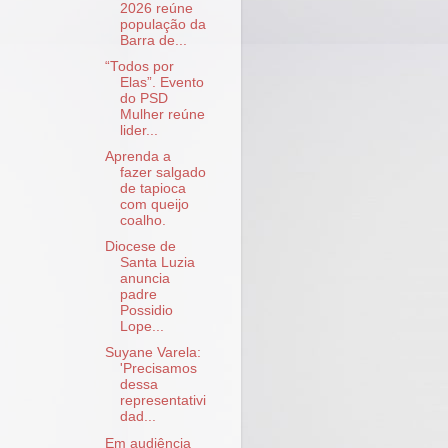
2026 reúne
população da
Barra de...
“Todos por
Elas”. Evento
do PSD
Mulher reúne
lider...
Aprenda a
fazer salgado
de tapioca
com queijo
coalho.
Diocese de
Santa Luzia
anuncia
padre
Possidio
Lope...
Suyane Varela:
'Precisamos
dessa
representativi
dad...
Em audiência