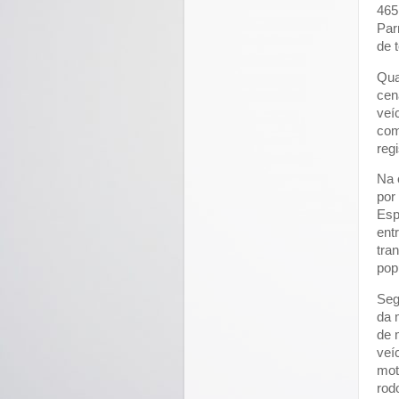
465
Par
de 
Qua
cen
veí
com
reg
Na 
por
Esp
ent
tra
pop
Seg
da 
de 
veí
mot
rod