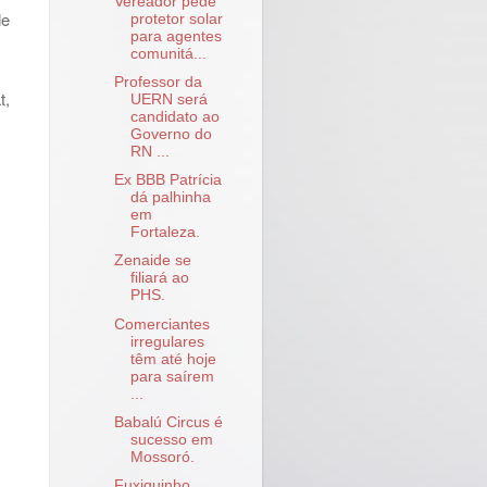
Vereador pede
de
protetor solar
para agentes
comunitá...
Professor da
t,
UERN será
candidato ao
Governo do
RN ...
Ex BBB Patrícia
dá palhinha
em
Fortaleza.
Zenaide se
filiará ao
PHS.
Comerciantes
irregulares
têm até hoje
para saírem
...
Babalú Circus é
sucesso em
Mossoró.
Fuxiquinho