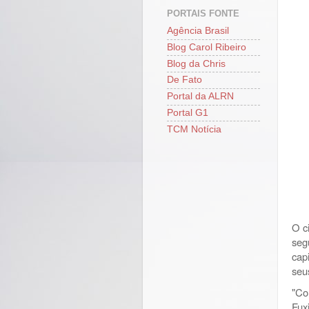
PORTAIS FONTE
Agência Brasil
Blog Carol Ribeiro
Blog da Chris
De Fato
Portal da ALRN
Portal G1
TCM Notícia
O c
seg
cap
seu
"Co
Fux