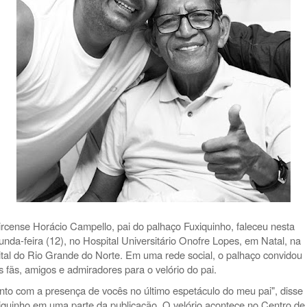
ircense Horácio Campello, pai do palhaço Fuxiquinho, faleceu nesta
unda-feira (12), no Hospital Universitário Onofre Lopes, em Natal, na
ital do Rio Grande do Norte. Em uma rede social, o palhaço convidou
s fãs, amigos e admiradores para o velório do pai.
nto com a presença de vocês no último espetáculo do meu pai", disse
iquinho em uma parte da publicação. O velório acontece no Centro de