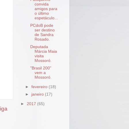
convida
amigos para
o último
espetáculo...
PCdoB pode
ser destino
de Sandra
Rosado.
Deputada
Márcia Maia
visita
Mossoró.
"Brasil 200"
vem a
Mossoró.
►
fevereiro
(18)
►
janeiro
(17)
►
2017
(65)
iga