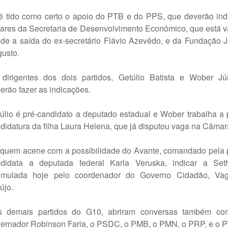
é tido como certo o apoio do PTB e do PPS, que deverão ind
ulares da Secretaria de Desenvolvimento Econômico, que está 
de a saída do ex-secretário Flávio Azevêdo, e da Fundação 
usto.
dirigentes dos dois partidos, Getúlio Batista e Wober Jú
erão fazer as indicações.
úlio é pré-candidato a deputado estadual e Wober trabalha a 
didatura da filha Laura Helena, que já disputou vaga na Câmar
quem acene com a possibilidade do Avante, comandado pela 
didata a deputada federal Karla Veruska, indicar a Set
umulada hoje pelo coordenador do Governo Cidadão, Vag
újo.
s demais partidos do G10, abriram conversas também co
ernador Robinson Faria, o PSDC, o PMB, o PMN, o PRP, e o 