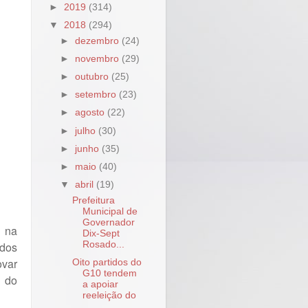
►
2019
(314)
▼
2018
(294)
►
dezembro
(24)
►
novembro
(29)
►
outubro
(25)
►
setembro
(23)
►
agosto
(22)
►
julho
(30)
►
junho
(35)
►
maio
(40)
▼
abril
(19)
Prefeitura
Municipal de
Governador
s na
Dix-Sept
Rosado...
dos
ovar
Oito partidos do
G10 tendem
 do
a apoiar
reeleição do
...