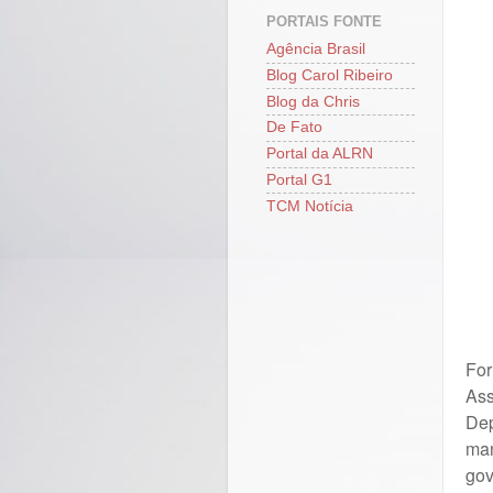
PORTAIS FONTE
Agência Brasil
Blog Carol Ribeiro
Blog da Chris
De Fato
Portal da ALRN
Portal G1
TCM Notícia
For
As
Dep
ma
gov