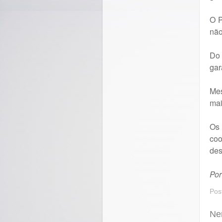
O P
não
Do 
gar
Mes
mai
Os
coo
des
Por
Pos
Ne