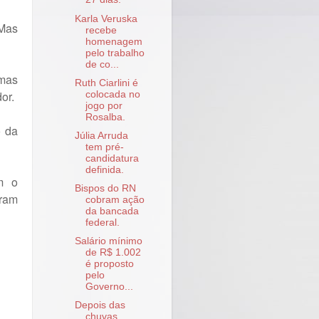
Karla Veruska
 Mas
recebe
homenagem
pelo trabalho
de co...
 mas
Ruth Ciarlini é
or.
colocada no
jogo por
Rosalba.
o da
Júlia Arruda
tem pré-
candidatura
definida.
m o
Bispos do RN
aram
cobram ação
da bancada
federal.
Salário mínimo
de R$ 1.002
é proposto
pelo
Governo...
Depois das
chuvas,