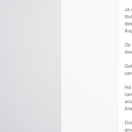
Já 
tit
des
Aug
Os 
dev
Get
can
Há 
can
ac
Ara
Do
gov