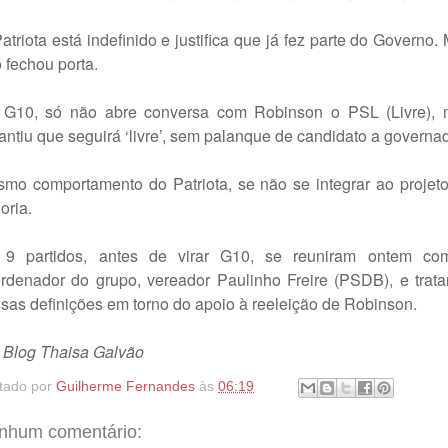
atriota está indefinido e justifica que já fez parte do Governo.
 fechou porta.
G10, só não abre conversa com Robinson o PSL (Livre),
antiu que seguirá ‘livre’, sem palanque de candidato a governad
mo comportamento do Patriota, se não se integrar ao projet
oria.
 9 partidos, antes de virar G10, se reuniram ontem co
rdenador do grupo, vereador Paulinho Freire (PSDB), e trat
sas definições em torno do apoio à reeleição de Robinson.
 Blog Thaisa Galvão
tado por
Guilherme Fernandes
às
06:19
nhum comentário: