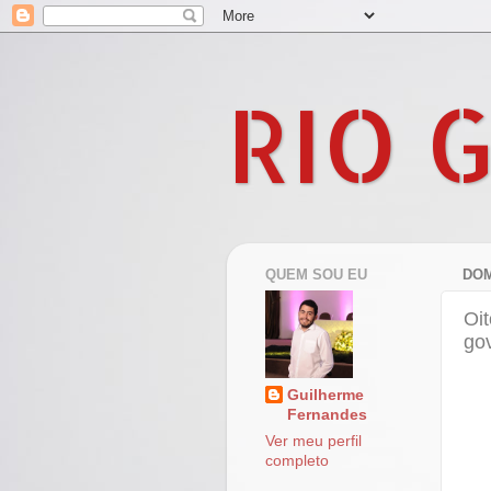
RIO 
QUEM SOU EU
DOM
Oit
go
Guilherme
Fernandes
Ver meu perfil
completo