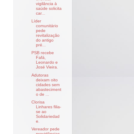
vigilância à
saúde solicita
car...
Líder
comunitário
pede
revitalização
do antigo
pré...
PSB recebe
Fafá,
Leonardo e
José Vieira.
Adutoras
deixam oito
cidades sem
abasteciment
o de ...
Clorisa
Linhares filia-
se ao
Solidariedad
e.
Vereador pede
providências