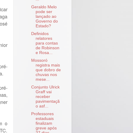
Geraldo Melo
icar
pode ser
vaga
lançado ao
Governo do
José
Estado?
Definidos
relatores
para contas
nior
de Robinson
e Rosa...
Mossoró
pré-
registra mais
que dobro de
a.
chuvas nos
mese...
pré-
Conjunto Ulrick
Graff vai
has,
receber
ner
pavimentaçã
o asf...
Professores
estaduais
m o
finalizam
greve após
PTC.
27 dias.