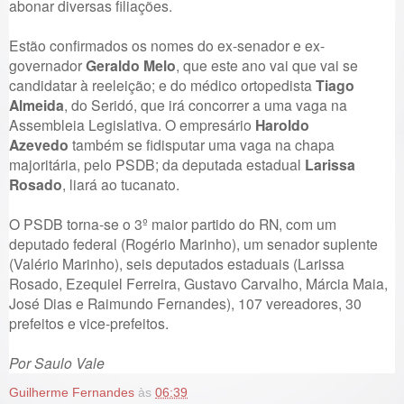
abonar diversas filiações.
Estão confirmados os nomes do ex-senador e ex-
governador
Geraldo Melo
, que este ano vai que vai se
candidatar à reeleição; e do médico ortopedista
Tiago
Almeida
, do Seridó, que irá concorrer a uma vaga na
Assembleia Legislativa. O empresário
Haroldo
Azeved
o
também se fidisputar uma vaga na chapa
majoritária, pelo PSDB; da deputada estadual
Larissa
Rosado
, liará ao tucanato.
O PSDB torna-se o 3º maior partido do RN, com um
deputado federal (Rogério Marinho), um senador suplente
(Valério Marinho), seis deputados estaduais (Larissa
Rosado, Ezequiel Ferreira, Gustavo Carvalho, Márcia Maia,
José Dias e Raimundo Fernandes), 107 vereadores, 30
prefeitos e vice-prefeitos.
Por Saulo Vale
Guilherme Fernandes
às
06:39