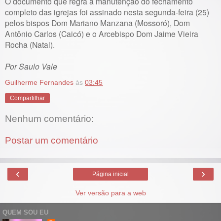
O documento que regra a manutenção do fechamento
completo das igrejas foi assinado nesta segunda-feira (25)
pelos bispos Dom Mariano Manzana (Mossoró), Dom
Antônio Carlos (Caicó) e o Arcebispo Dom Jaime Vieira
Rocha (Natal).
Por Saulo Vale
Guilherme Fernandes
às
03:45
Compartilhar
Nenhum comentário:
Postar um comentário
‹
›
Página inicial
Ver versão para a web
QUEM SOU EU