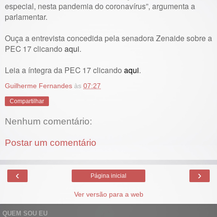
especial, nesta pandemia do coronavírus”, argumenta a
parlamentar.
Ouça a entrevista concedida pela senadora Zenaide sobre a
PEC 17 clicando
aqui
.
Leia a íntegra da PEC 17 clicando
aqui
.
Guilherme Fernandes
às
07:27
Compartilhar
Nenhum comentário:
Postar um comentário
‹
›
Página inicial
Ver versão para a web
QUEM SOU EU