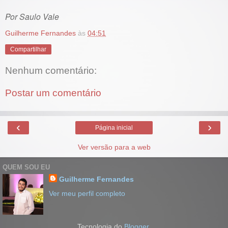
Por Saulo Vale
Guilherme Fernandes
às
04:51
Compartilhar
Nenhum comentário:
Postar um comentário
‹
›
Página inicial
Ver versão para a web
QUEM SOU EU
Guilherme Fernandes
Ver meu perfil completo
Tecnologia do
Blogger
.