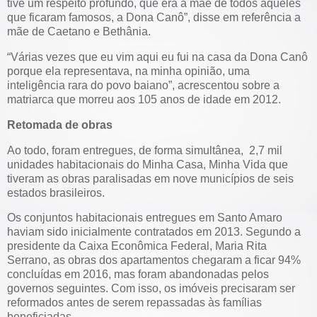
tive um respeito profundo, que era a mãe de todos aqueles
que ficaram famosos, a Dona Canô”, disse em referência a
mãe de Caetano e Bethânia.
“Várias vezes que eu vim aqui eu fui na casa da Dona Canô
porque ela representava, na minha opinião, uma
inteligência rara do povo baiano”, acrescentou sobre a
matriarca que morreu aos 105 anos de idade em 2012.
Retomada de obras
Ao todo, foram entregues, de forma simultânea, 2,7 mil
unidades habitacionais do Minha Casa, Minha Vida que
tiveram as obras paralisadas em nove municípios de seis
estados brasileiros.
Os conjuntos habitacionais entregues em Santo Amaro
haviam sido inicialmente contratados em 2013. Segundo a
presidente da Caixa Econômica Federal, Maria Rita
Serrano, as obras dos apartamentos chegaram a ficar 94%
concluídas em 2016, mas foram abandonadas pelos
governos seguintes. Com isso, os imóveis precisaram ser
reformados antes de serem repassadas às famílias
beneficiadas.