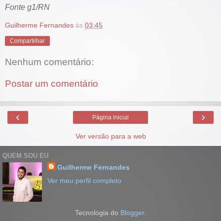
Fonte g1/RN
Guilherme Fernandes
às
03:45
Compartilhar
Nenhum comentário:
Postar um comentário
‹
›
Página inicial
Ver versão para a web
QUEM SOU EU
Guilherme Fernandes
Ver meu perfil completo
Tecnologia do
Blogger
.