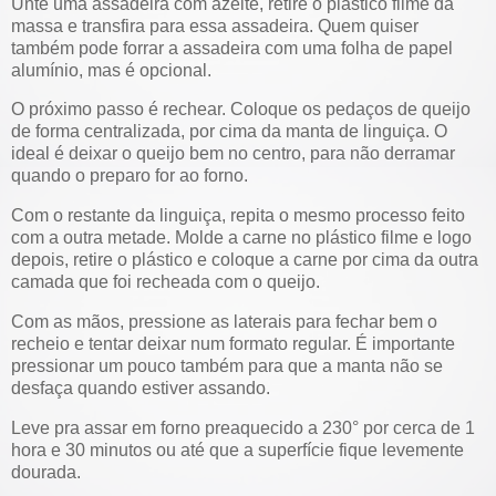
Unte uma assadeira com azeite, retire o plástico filme da
massa e transfira para essa assadeira. Quem quiser
também pode forrar a assadeira com uma folha de papel
alumínio, mas é opcional.
O próximo passo é rechear. Coloque os pedaços de queijo
de forma centralizada, por cima da manta de linguiça. O
ideal é deixar o queijo bem no centro, para não derramar
quando o preparo for ao forno.
Com o restante da linguiça, repita o mesmo processo feito
com a outra metade. Molde a carne no plástico filme e logo
depois, retire o plástico e coloque a carne por cima da outra
camada que foi recheada com o queijo.
Com as mãos, pressione as laterais para fechar bem o
recheio e tentar deixar num formato regular. É importante
pressionar um pouco também para que a manta não se
desfaça quando estiver assando.
Leve pra assar em forno preaquecido a 230° por cerca de 1
hora e 30 minutos ou até que a superfície fique levemente
dourada.